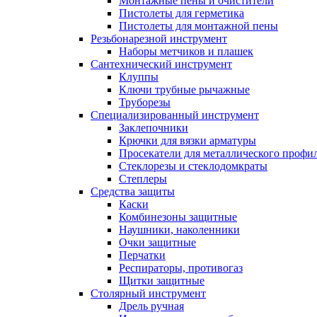
Монтажные пены и очистители
Пистолеты для герметика
Пистолеты для монтажной пены
Резьбонарезной инструмент
Наборы метчиков и плашек
Сантехнический инструмент
Клуппы
Ключи трубные рычажные
Труборезы
Специализированный инструмент
Заклепочники
Крючки для вязки арматуры
Просекатели для металлического профи
Стеклорезы и стеклодомкраты
Степлеры
Средства защиты
Каски
Комбинезоны защитные
Наушники, наколенники
Очки защитные
Перчатки
Респираторы, противогаз
Щитки защитные
Столярный инструмент
Дрель ручная