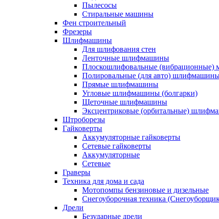
Пылесосы
Стиральные машины
Фен строительный
Фрезеры
Шлифмашины
Для шлифования стен
Ленточные шлифмашины
Плоскошлифовальные (вибрационные)
Полировальные (для авто) шлифмашин
Прямые шлифмашины
Угловые шлифмашины (болгарки)
Щеточные шлифмашины
Эксцентриковые (орбитальные) шлифм
Штроборезы
Гайковерты
Аккумуляторные гайковерты
Сетевые гайковерты
Аккумуляторные
Сетевые
Граверы
Техника для дома и сада
Мотопомпы бензиновые и дизельные
Снегоуборочная техника (Снегоуборщи
Дрели
Безударные дрели