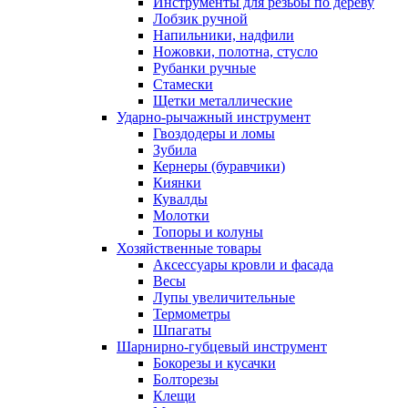
Инструменты для резьбы по дереву
Лобзик ручной
Напильники, надфили
Ножовки, полотна, стусло
Рубанки ручные
Стамески
Щетки металлические
Ударно-рычажный инструмент
Гвоздодеры и ломы
Зубила
Кернеры (буравчики)
Киянки
Кувалды
Молотки
Топоры и колуны
Хозяйственные товары
Аксессуары кровли и фасада
Весы
Лупы увеличительные
Термометры
Шпагаты
Шарнирно-губцевый инструмент
Бокорезы и кусачки
Болторезы
Клещи