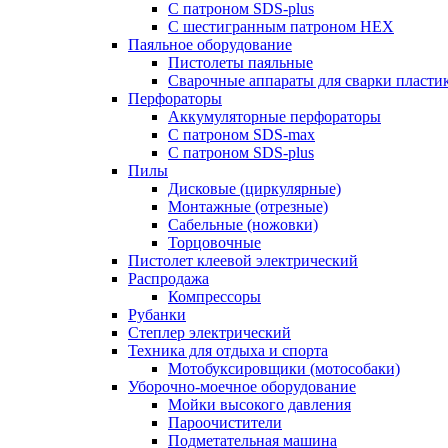
С патроном SDS-plus
С шестигранным патроном HEX
Паяльное оборудование
Пистолеты паяльные
Сварочные аппараты для сварки пласти
Перфораторы
Аккумуляторные перфораторы
С патроном SDS-max
С патроном SDS-plus
Пилы
Дисковые (циркулярные)
Монтажные (отрезные)
Сабельные (ножовки)
Торцовочные
Пистолет клеевой электрический
Распродажа
Компрессоры
Рубанки
Степлер электрический
Техника для отдыха и спорта
Мотобуксировщики (мотособаки)
Уборочно-моечное оборудование
Мойки высокого давления
Пароочистители
Подметательная машина