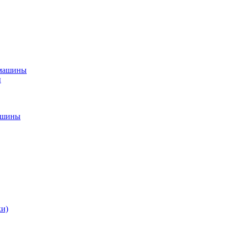
 машины
ы
ашины
ки)