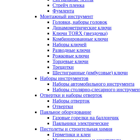
Стрейч пленка
Фумлента
Монтажный инструмент
Головки, наборы головок
Динамометрические ключи
Ключи TORX (звездочка)
Комбинированные ключи
Наборы ключей
Разводные ключи
Рожковые ключи
Торцевые ключи
Трещотки
Шестигранные (имбусовые) ключи
Наборы инструментов
Наборы автомобильного инструмента
Наборы столярно-слесарного инструмен
Отвертки и наборы отверток
Наборы отверток
Отвертки
Паяльное оборудование
Газовые горелки на баллончик
Паяльники электрические
Пистолеты и строительная химия
Герметики и клеи