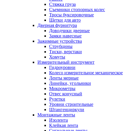
Стяжка груза
Съемники стопорных колес
Тросы буксировочные
Щетки для авто
Дверная фурнитура
Доводчики дверные
Замки навесные
Зажимные устройства
Струбцины
Тиски, верстаки
Хомуты
Измерительный инструмент
Гидроуровни
Колесо измерительное механическое
Ленты мерные
Линейки, угольники
Микрометры
Отвес конусный
Рулетки
Уровни строительные
Штангенциркули
Монтажные ленты
Изолента
Клейкая лента
Сигнальные ленты