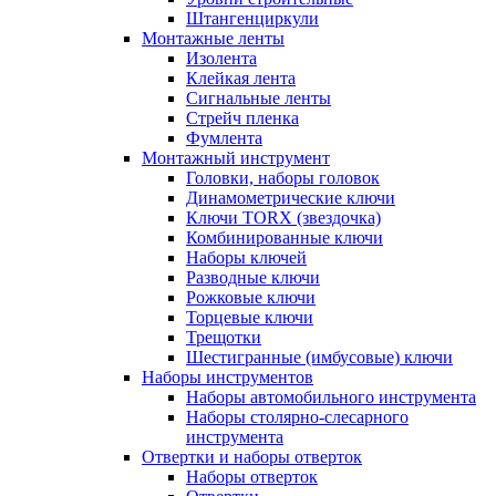
Штангенциркули
Монтажные ленты
Изолента
Клейкая лента
Сигнальные ленты
Стрейч пленка
Фумлента
Монтажный инструмент
Головки, наборы головок
Динамометрические ключи
Ключи TORX (звездочка)
Комбинированные ключи
Наборы ключей
Разводные ключи
Рожковые ключи
Торцевые ключи
Трещотки
Шестигранные (имбусовые) ключи
Наборы инструментов
Наборы автомобильного инструмента
Наборы столярно-слесарного
инструмента
Отвертки и наборы отверток
Наборы отверток