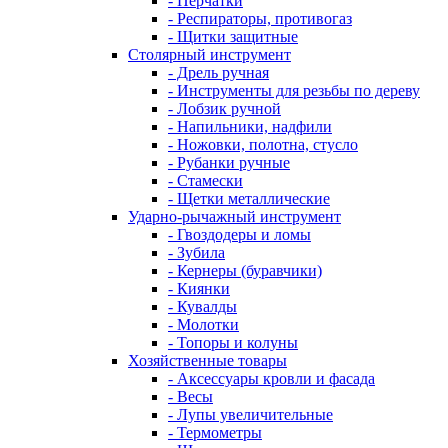
- Перчатки
- Респираторы, противогаз
- Щитки защитные
Столярный инструмент
- Дрель ручная
- Инструменты для резьбы по дереву
- Лобзик ручной
- Напильники, надфили
- Ножовки, полотна, стусло
- Рубанки ручные
- Стамески
- Щетки металлические
Ударно-рычажный инструмент
- Гвоздодеры и ломы
- Зубила
- Кернеры (буравчики)
- Киянки
- Кувалды
- Молотки
- Топоры и колуны
Хозяйственные товары
- Аксессуары кровли и фасада
- Весы
- Лупы увеличительные
- Термометры