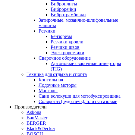
Виброплиты
Виброрейки
Вибротрамбовки
Затирочные, мозаично-шлифовальные
машины
Резчики
Бензорезы
Резчики кровли
Резчики швов
Электрорезчики
Сварочное оборудование
Аргоновые сварочные инверторы
(TIG)
Техника для отдыха и спорта
Коптильная
Лодочные моторы
Мангалы
Сани волокуши для мотобуксировщика
Солярогаз (чудо-печь), плиты газовые
Производители
Askona
BauMaster
BERGER
Black&Decker
BOSCH