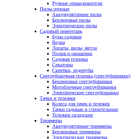
Ручные опрыскиватели
Пилы цепные
Аккумуляторные пилы
Бензиновые пилы
Электрические пилы
Садовый инвентарь
Буры садовые
Ведра
Лопаты, вилы, метла
Полив и орошение
Садовая техника
Секаторы
Скребки, ледорубы
Снегоуборочная техника (снегоуборщики)
Бензиновые снегоуборщики
Мотоблочные снегоуборщики
Электрические снегоуборщики
Тачки и тележки
Колеса для тачек и тележек
Тачки садовые и строительные
Тележки складские
Триммеры
Аккумуляторные триммеры
Бензиновые триммеры
Электрические триммеры