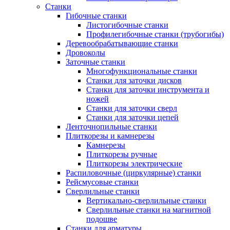
Станки
Гибочные станки
Листогибочные станки
Профилегибочные станки (трубогибы)
Деревообрабатывающие станки
Дровоколы
Заточные станки
Многофункциональные станки
Станки для заточки дисков
Станки для заточки инструмента и
ножей
Станки для заточки сверл
Станки для заточки цепей
Ленточнопильные станки
Плиткорезы и камнерезы
Камнерезы
Плиткорезы ручные
Плиткорезы электрические
Распиловочные (циркулярные) станки
Рейсмусовые станки
Сверлильные станки
Вертикально-сверлильные станки
Сверлильные станки на магнитной
подошве
Станки для арматуры