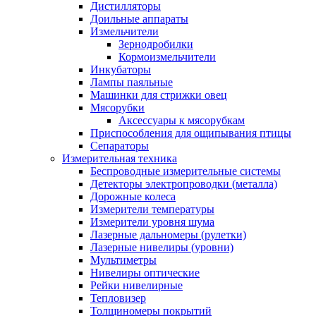
Дистилляторы
Доильные аппараты
Измельчители
Зернодробилки
Кормоизмельчители
Инкубаторы
Лампы паяльные
Машинки для стрижки овец
Мясорубки
Аксессуары к мясорубкам
Приспособления для ощипывания птицы
Сепараторы
Измерительная техника
Беспроводные измерительные системы
Детекторы электропроводки (металла)
Дорожные колеса
Измерители температуры
Измерители уровня шума
Лазерные дальномеры (рулетки)
Лазерные нивелиры (уровни)
Мультиметры
Нивелиры оптические
Рейки нивелирные
Тепловизер
Толщиномеры покрытий