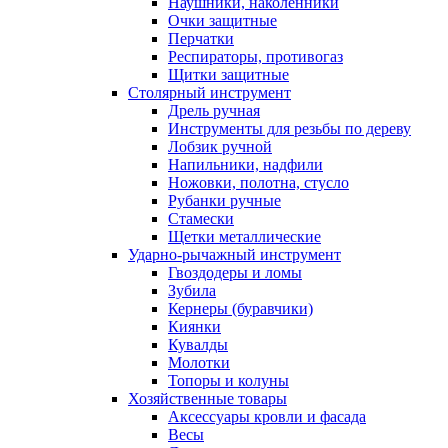
Наушники, наколенники
Очки защитные
Перчатки
Респираторы, противогаз
Щитки защитные
Столярный инструмент
Дрель ручная
Инструменты для резьбы по дереву
Лобзик ручной
Напильники, надфили
Ножовки, полотна, стусло
Рубанки ручные
Стамески
Щетки металлические
Ударно-рычажный инструмент
Гвоздодеры и ломы
Зубила
Кернеры (буравчики)
Киянки
Кувалды
Молотки
Топоры и колуны
Хозяйственные товары
Аксессуары кровли и фасада
Весы