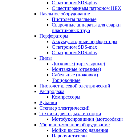
С патроном SDS-plus
С шестигранным патроном HEX
Паяльное оборудование
Пистолеты паяльные
Сварочные аппараты для сварки
пластиковых труб
Перфораторы
Аккумуляторные перфораторы
С патроном SDS-max
С патроном SDS-plus
Пилы
Дисковые (циркулярные)
Монтажные (отрезные)
Сабельные (ножовки)
Торцовочные
Пистолет клеевой электрический
Распродажа
Компрессоры
Рубанки
Степлер электрический
Техника для отдыха и спорта
Мотобуксировщики (мотособаки)
Уборочно-моечное оборудование
Мойки высокого давления
Пароочистители