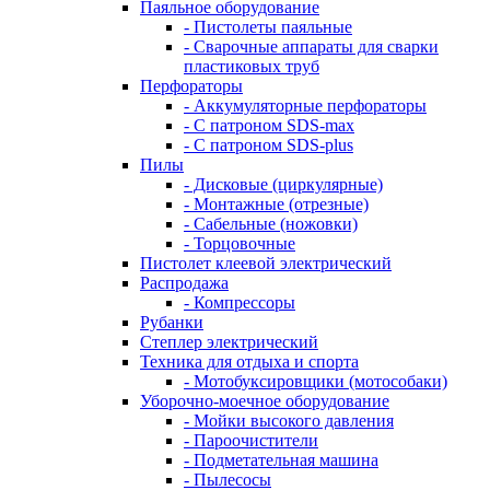
Паяльное оборудование
- Пистолеты паяльные
- Сварочные аппараты для сварки
пластиковых труб
Перфораторы
- Аккумуляторные перфораторы
- С патроном SDS-max
- С патроном SDS-plus
Пилы
- Дисковые (циркулярные)
- Монтажные (отрезные)
- Сабельные (ножовки)
- Торцовочные
Пистолет клеевой электрический
Распродажа
- Компрессоры
Рубанки
Степлер электрический
Техника для отдыха и спорта
- Мотобуксировщики (мотособаки)
Уборочно-моечное оборудование
- Мойки высокого давления
- Пароочистители
- Подметательная машина
- Пылесосы