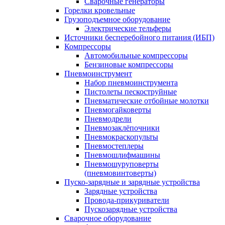
Сварочные генераторы
Горелки кровельные
Грузоподъемное оборудование
Электрические тельферы
Источники бесперебойного питания (ИБП)
Компрессоры
Автомобильные компрессоры
Бензиновые компрессоры
Пневмоинструмент
Набор пневмоинструмента
Пистолеты пескоструйные
Пневматические отбойные молотки
Пневмогайковерты
Пневмодрели
Пневмозаклёпочники
Пневмокраскопульты
Пневмостеплеры
Пневмошлифмашины
Пневмошуруповерты
(пневмовинтоверты)
Пуско-зарядные и зарядные устройства
Зарядные устройства
Провода-прикуриватели
Пускозарядные устройства
Сварочное оборудование