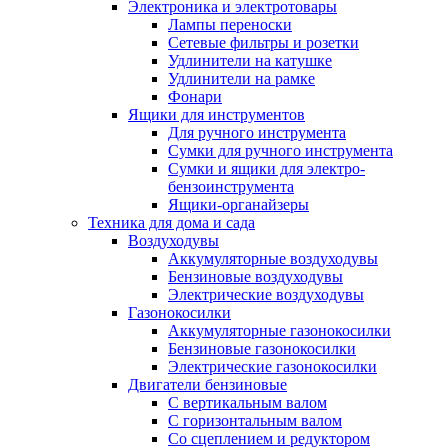
Электроника и электротовары
Лампы переноски
Сетевые фильтры и розетки
Удлинители на катушке
Удлинители на рамке
Фонари
Ящики для инструментов
Для ручного инструмента
Сумки для ручного инструмента
Сумки и ящики для электро-
бензоинструмента
Ящики-органайзеры
Техника для дома и сада
Воздуходувы
Аккумуляторные воздуходувы
Бензиновые воздуходувы
Электрические воздуходувы
Газонокосилки
Аккумуляторные газонокосилки
Бензиновые газонокосилки
Электрические газонокосилки
Двигатели бензиновые
С вертикальным валом
С горизонтальным валом
Со сцеплением и редуктором