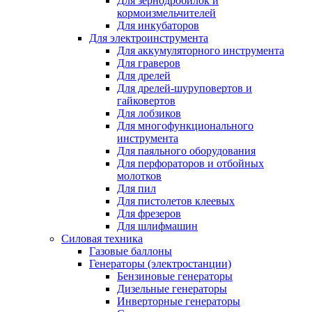
Для зернодробилок и
кормоизмельчителей
Для инкубаторов
Для электроинструмента
Для аккумуляторного инструмента
Для граверов
Для дрелей
Для дрелей-шуруповертов и
гайковертов
Для лобзиков
Для многофункционального
инструмента
Для паяльного оборудования
Для перфораторов и отбойных
молотков
Для пил
Для пистолетов клеевых
Для фрезеров
Для шлифмашин
Силовая техника
Газовые баллоны
Генераторы (электростанции)
Бензиновые генераторы
Дизельные генераторы
Инверторные генераторы