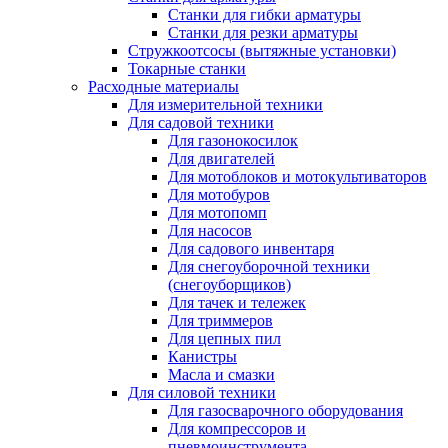
Станки для гибки арматуры
Станки для резки арматуры
Стружкоотсосы (вытяжные установки)
Токарные станки
Расходные материалы
Для измерительной техники
Для садовой техники
Для газонокосилок
Для двигателей
Для мотоблоков и мотокультиваторов
Для мотобуров
Для мотопомп
Для насосов
Для садового инвентаря
Для снегоуборочной техники
(снегоуборщиков)
Для тачек и тележек
Для триммеров
Для цепных пил
Канистры
Масла и смазки
Для силовой техники
Для газосварочного оборудования
Для компрессоров и
пневмоинструмента