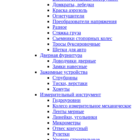
Домкраты, лебедки
Краска аэрозоль
Огнетушители
Преобразователи напряжения
Разное
Стяжка груза
Съемники стопорных колес
Тросы буксировочные
Щетки для авто
Дверная фурнитура
Доводчики дверные
Замки навесные
Зажимные устройства
Струбцины
Тиски, верстаки
Хомуты
Измерительный инструмент
Гидроуровни
Колесо измерительное механическое
Ленты мерные
Линейки, угольники
Микрометры
Отвес конусный
Рулетки
Уровни строительные