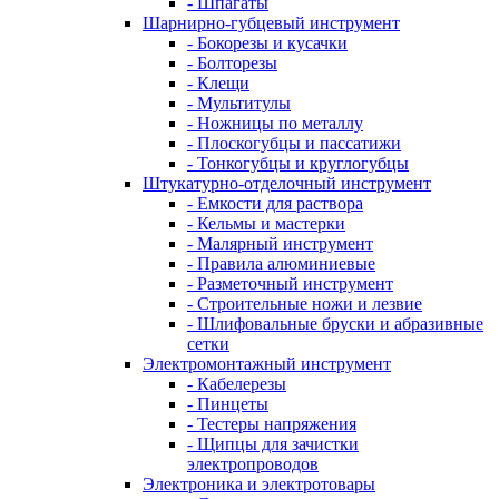
- Шпагаты
Шарнирно-губцевый инструмент
- Бокорезы и кусачки
- Болторезы
- Клещи
- Мультитулы
- Ножницы по металлу
- Плоскогубцы и пассатижи
- Тонкогубцы и круглогубцы
Штукатурно-отделочный инструмент
- Емкости для раствора
- Кельмы и мастерки
- Малярный инструмент
- Правила алюминиевые
- Разметочный инструмент
- Строительные ножи и лезвие
- Шлифовальные бруски и абразивные
сетки
Электромонтажный инструмент
- Кабелерезы
- Пинцеты
- Тестеры напряжения
- Щипцы для зачистки
электропроводов
Электроника и электротовары