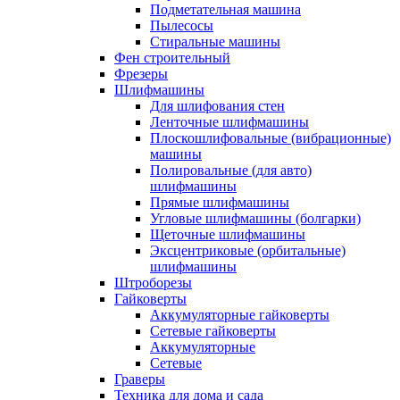
Подметательная машина
Пылесосы
Стиральные машины
Фен строительный
Фрезеры
Шлифмашины
Для шлифования стен
Ленточные шлифмашины
Плоскошлифовальные (вибрационные)
машины
Полировальные (для авто)
шлифмашины
Прямые шлифмашины
Угловые шлифмашины (болгарки)
Щеточные шлифмашины
Эксцентриковые (орбитальные)
шлифмашины
Штроборезы
Гайковерты
Аккумуляторные гайковерты
Сетевые гайковерты
Аккумуляторные
Сетевые
Граверы
Техника для дома и сада