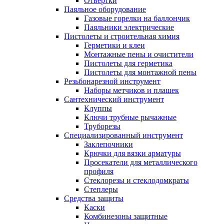
Отвертки
Паяльное оборудование
Газовые горелки на баллончик
Паяльники электрические
Пистолеты и строительная химия
Герметики и клеи
Монтажные пены и очистители
Пистолеты для герметика
Пистолеты для монтажной пены
Резьбонарезной инструмент
Наборы метчиков и плашек
Сантехнический инструмент
Клуппы
Ключи трубные рычажные
Труборезы
Специализированный инструмент
Заклепочники
Крючки для вязки арматуры
Просекатели для металлического
профиля
Стеклорезы и стеклодомкраты
Степлеры
Средства защиты
Каски
Комбинезоны защитные