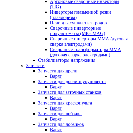
Аргоновые сварочные инверторы
(TIG)
Инверторы плазменной резки
(плазморезы)
Печи для сушки электродов
Сварочные инверторные
полуавтоматы (MIG-MAG)
Сварочные инверторы ММА (дуговая
сварка электродами)
Сварочные трансформаторы ММА
(дуговая сварка электродами)
Стабилизаторы напряжения
Запчасти
Запчасти для дрели
Варяг
Запчасти для дрели-шуруповерта
Варяг
Запчасти для заточных станков
Варяг
Запчасти для краскопульта
Варяг
Запчасти для лобзика
Варяг
Запчасти для лобзиков
Варяг