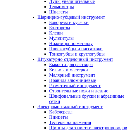
Лупы увеличительные
Термометры
Шпагаты
Шарнирно-губцевый инструмент
Бокорезы и кусачки
Болторезы
Клещи
Мультитулы
Ножницы по металлу
Плоскогубцы и пассатижи
Тонкогубцы и круглогубцы
Штукатурно-отделочный инструмент
Емкости для раствора
Кельмы и мастерки
Малярный инструмент
Правила алюминиевые
Разметочный инструмент
Строительные ножи и лезвие
Шлифовальные бруски и абразивные
сетки
Электромонтажный инструмент
Кабелерезы
Пинцеты
Тестеры напряжения
Щипцы для зачистки электропроводов