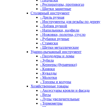
- Перчатки
- Респираторы, противогаз
- Щитки защитные
Столярный инструмент
- Дрель ручная
- Инструменты для резьбы по дереву
- Лобзик ручной
- Напильники, надфили
- Ножовки, полотна, стусло
- Рубанки ручные
- Стамески
- Щетки металлические
Ударно-рычажный инструмент
- Гвоздодеры и ломы
- Зубила
- Кернеры (буравчики)
- Киянки
- Кувалды
- Молотки
- Топоры и колуны
Хозяйственные товары
- Аксессуары кровли и фасада
- Весы
- Лупы увеличительные
- Термометры