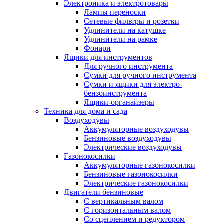
Электроника и электротовары
Лампы переноски
Сетевые фильтры и розетки
Удлинители на катушке
Удлинители на рамке
Фонари
Ящики для инструментов
Для ручного инструмента
Сумки для ручного инструмента
Сумки и ящики для электро-
бензоинструмента
Ящики-органайзеры
Техника для дома и сада
Воздуходувы
Аккумуляторные воздуходувы
Бензиновые воздуходувы
Электрические воздуходувы
Газонокосилки
Аккумуляторные газонокосилки
Бензиновые газонокосилки
Электрические газонокосилки
Двигатели бензиновые
С вертикальным валом
С горизонтальным валом
Со сцеплением и редуктором