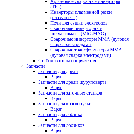
Аргоновые сварочные инверторы
(TIG)
Инверторы плазменной резки
(плазморезы)
Печи для сушки электродов
Сварочные инверторные
полуавтоматы (MIG-MAG)
Сварочные инверторы ММА (дуговая
сварка электродами)
Сварочные трансформаторы ММА
(дуговая сварка электродами)
Стабилизаторы напряжения
Запчасти
Запчасти для дрели
Варяг
Запчасти для дрели-шуруповерта
Варяг
Запчасти для заточных станков
Варяг
Запчасти для краскопульта
Варяг
Запчасти для лобзика
Варяг
Запчасти для лобзиков
Варяг