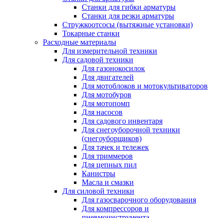
Станки для гибки арматуры
Станки для резки арматуры
Стружкоотсосы (вытяжные установки)
Токарные станки
Расходные материалы
Для измерительной техники
Для садовой техники
Для газонокосилок
Для двигателей
Для мотоблоков и мотокультиваторов
Для мотобуров
Для мотопомп
Для насосов
Для садового инвентаря
Для снегоуборочной техники
(снегоуборщиков)
Для тачек и тележек
Для триммеров
Для цепных пил
Канистры
Масла и смазки
Для силовой техники
Для газосварочного оборудования
Для компрессоров и
пневмоинструмента