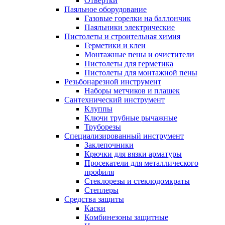
Отвертки
Паяльное оборудование
Газовые горелки на баллончик
Паяльники электрические
Пистолеты и строительная химия
Герметики и клеи
Монтажные пены и очистители
Пистолеты для герметика
Пистолеты для монтажной пены
Резьбонарезной инструмент
Наборы метчиков и плашек
Сантехнический инструмент
Клуппы
Ключи трубные рычажные
Труборезы
Специализированный инструмент
Заклепочники
Крючки для вязки арматуры
Просекатели для металлического
профиля
Стеклорезы и стеклодомкраты
Степлеры
Средства защиты
Каски
Комбинезоны защитные