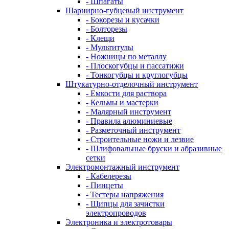
- Шпагаты
Шарнирно-губцевый инструмент
- Бокорезы и кусачки
- Болторезы
- Клещи
- Мультитулы
- Ножницы по металлу
- Плоскогубцы и пассатижи
- Тонкогубцы и круглогубцы
Штукатурно-отделочный инструмент
- Емкости для раствора
- Кельмы и мастерки
- Малярный инструмент
- Правила алюминиевые
- Разметочный инструмент
- Строительные ножи и лезвие
- Шлифовальные бруски и абразивные
сетки
Электромонтажный инструмент
- Кабелерезы
- Пинцеты
- Тестеры напряжения
- Щипцы для зачистки
электропроводов
Электроника и электротовары