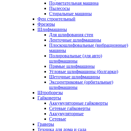
Подметательная машина
Пылесосы
Стиральные машины
Фен строительный
Фрезеры
Шлифмашины
Для шлифования стен
Ленточные шлифмашины
Плоскошлифовальные (вибрационные)
машины
Полировальные (для авто)
шлифмашины
Прямые шлифмашины
Угловые шлифмашины (болгарки)
Щеточные шлифмашины
Эксцентриковые (орбитальные)
шлифмашины
Штроборезы
Гайковерты
Аккумуляторные гайковерты
Сетевые гайковерты
Аккумуляторные
Сетевые
Граверы
Техника для дома и сада