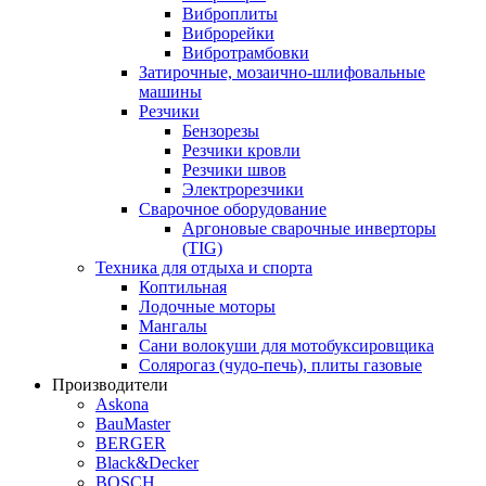
Виброплиты
Виброрейки
Вибротрамбовки
Затирочные, мозаично-шлифовальные
машины
Резчики
Бензорезы
Резчики кровли
Резчики швов
Электрорезчики
Сварочное оборудование
Аргоновые сварочные инверторы
(TIG)
Техника для отдыха и спорта
Коптильная
Лодочные моторы
Мангалы
Сани волокуши для мотобуксировщика
Солярогаз (чудо-печь), плиты газовые
Производители
Askona
BauMaster
BERGER
Black&Decker
BOSCH