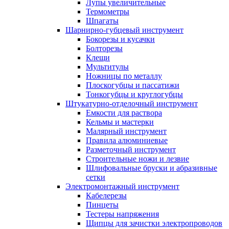
Лупы увеличительные
Термометры
Шпагаты
Шарнирно-губцевый инструмент
Бокорезы и кусачки
Болторезы
Клещи
Мультитулы
Ножницы по металлу
Плоскогубцы и пассатижи
Тонкогубцы и круглогубцы
Штукатурно-отделочный инструмент
Емкости для раствора
Кельмы и мастерки
Малярный инструмент
Правила алюминиевые
Разметочный инструмент
Строительные ножи и лезвие
Шлифовальные бруски и абразивные
сетки
Электромонтажный инструмент
Кабелерезы
Пинцеты
Тестеры напряжения
Щипцы для зачистки электропроводов