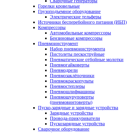
Сварочные генераторы
Горелки кровельные
Грузоподъемное оборудование
Электрические тельферы
Источники бесперебойного питания (ИБП)
Компрессоры
Автомобильные компрессоры
Бензиновые компрессоры
Пневмоинструмент
Набор пневмоинструмента
Пистолеты пескоструйные
Пневматические отбойные молотки
Пневмогайковерты
Пневмодрели
Пневмозаклёпочники
Пневмокраскопульты
Пневмостеплеры
Пневмошлифмашины
Пневмошуруповерты
(пневмовинтоверты)
Пуско-зарядные и зарядные устройства
Зарядные устройства
Провода-прикуриватели
Пускозарядные устройства
Сварочное оборудование