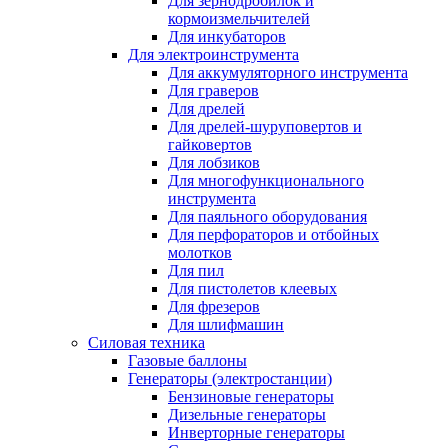
Для зернодробилок и
кормоизмельчителей
Для инкубаторов
Для электроинструмента
Для аккумуляторного инструмента
Для граверов
Для дрелей
Для дрелей-шуруповертов и
гайковертов
Для лобзиков
Для многофункционального
инструмента
Для паяльного оборудования
Для перфораторов и отбойных
молотков
Для пил
Для пистолетов клеевых
Для фрезеров
Для шлифмашин
Силовая техника
Газовые баллоны
Генераторы (электростанции)
Бензиновые генераторы
Дизельные генераторы
Инверторные генераторы