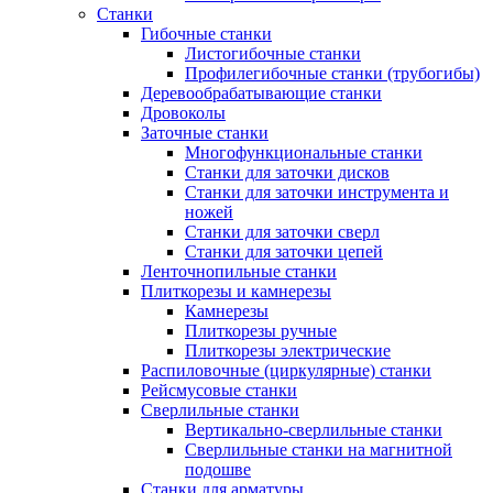
Станки
Гибочные станки
Листогибочные станки
Профилегибочные станки (трубогибы)
Деревообрабатывающие станки
Дровоколы
Заточные станки
Многофункциональные станки
Станки для заточки дисков
Станки для заточки инструмента и
ножей
Станки для заточки сверл
Станки для заточки цепей
Ленточнопильные станки
Плиткорезы и камнерезы
Камнерезы
Плиткорезы ручные
Плиткорезы электрические
Распиловочные (циркулярные) станки
Рейсмусовые станки
Сверлильные станки
Вертикально-сверлильные станки
Сверлильные станки на магнитной
подошве
Станки для арматуры