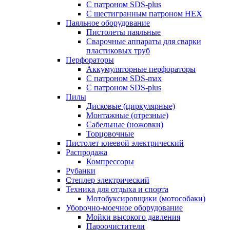
С патроном SDS-plus
С шестигранным патроном HEX
Паяльное оборудование
Пистолеты паяльные
Сварочные аппараты для сварки
пластиковых труб
Перфораторы
Аккумуляторные перфораторы
С патроном SDS-max
С патроном SDS-plus
Пилы
Дисковые (циркулярные)
Монтажные (отрезные)
Сабельные (ножовки)
Торцовочные
Пистолет клеевой электрический
Распродажа
Компрессоры
Рубанки
Степлер электрический
Техника для отдыха и спорта
Мотобуксировщики (мотособаки)
Уборочно-моечное оборудование
Мойки высокого давления
Пароочистители