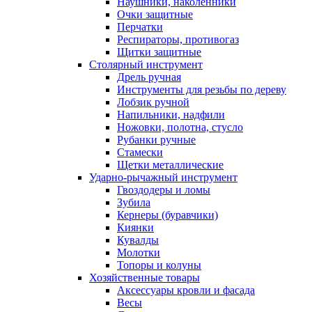
Наушники, наколенники
Очки защитные
Перчатки
Респираторы, противогаз
Щитки защитные
Столярный инструмент
Дрель ручная
Инструменты для резьбы по дереву
Лобзик ручной
Напильники, надфили
Ножовки, полотна, стусло
Рубанки ручные
Стамески
Щетки металлические
Ударно-рычажный инструмент
Гвоздодеры и ломы
Зубила
Кернеры (буравчики)
Киянки
Кувалды
Молотки
Топоры и колуны
Хозяйственные товары
Аксессуары кровли и фасада
Весы