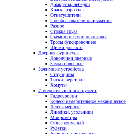
Домкраты, лебедки
Краска аэрозоль
Огнетушители
Преобразователи напряжения
Разное
Стяжка груза
Съемники стопорных колес
Тросы буксировочные
Щетки для авто
Дверная фурнитура
Доводчики дверные
Замки навесные
Зажимные устройства
Струбцины
Тиски, верстаки
Хомуты
Измерительный инструмент
Гидроуровни
Колесо измерительное механическое
Ленты мерные
Линейки, угольники
Микрометры
Отвес конусный
Рулетки
Уровни строительные