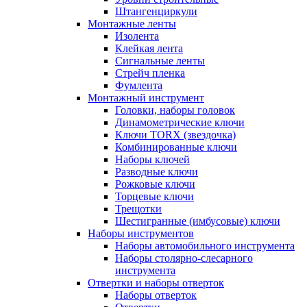
Штангенциркули
Монтажные ленты
Изолента
Клейкая лента
Сигнальные ленты
Стрейч пленка
Фумлента
Монтажный инструмент
Головки, наборы головок
Динамометрические ключи
Ключи TORX (звездочка)
Комбинированные ключи
Наборы ключей
Разводные ключи
Рожковые ключи
Торцевые ключи
Трещотки
Шестигранные (имбусовые) ключи
Наборы инструментов
Наборы автомобильного инструмента
Наборы столярно-слесарного
инструмента
Отвертки и наборы отверток
Наборы отверток