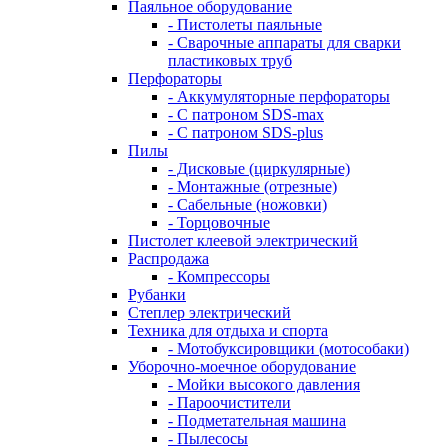
Паяльное оборудование
- Пистолеты паяльные
- Сварочные аппараты для сварки
пластиковых труб
Перфораторы
- Аккумуляторные перфораторы
- С патроном SDS-max
- С патроном SDS-plus
Пилы
- Дисковые (циркулярные)
- Монтажные (отрезные)
- Сабельные (ножовки)
- Торцовочные
Пистолет клеевой электрический
Распродажа
- Компрессоры
Рубанки
Степлер электрический
Техника для отдыха и спорта
- Мотобуксировщики (мотособаки)
Уборочно-моечное оборудование
- Мойки высокого давления
- Пароочистители
- Подметательная машина
- Пылесосы