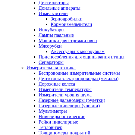
Дистилляторы
Доильные аппараты
Измельчители
Зернодробилки
Кормоизмельчители
Инкубаторы
Лампы паяльные
Машинки для стрижки овец
Мясорубки
Аксессуары к мясорубкам
Приспособления для ощипывания птицы
Сепараторы
Измерительная техника
Беспроводные измерительные системы
Детекторы электропроводки (металла)
Дорожные колеса
Измерители температуры
Измерители уровня шума
Лазерные дальномеры (рулетки)
Лазерные нивелиры (уровни)
Мультиметры
Нивелиры оптические
Рейки нивелирные
Тепловизер
Толщиномеры покрытий