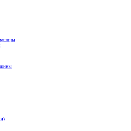
 машины
ы
ашины
ки)