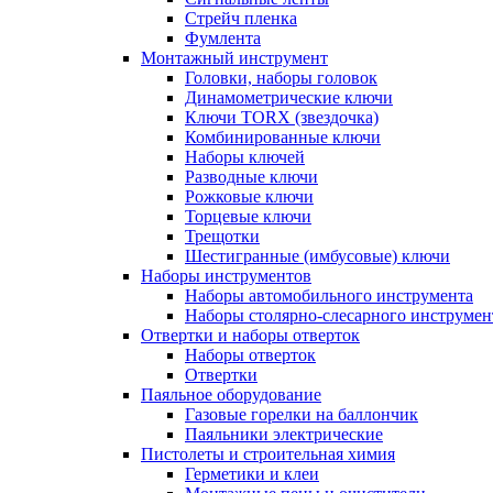
Стрейч пленка
Фумлента
Монтажный инструмент
Головки, наборы головок
Динамометрические ключи
Ключи TORX (звездочка)
Комбинированные ключи
Наборы ключей
Разводные ключи
Рожковые ключи
Торцевые ключи
Трещотки
Шестигранные (имбусовые) ключи
Наборы инструментов
Наборы автомобильного инструмента
Наборы столярно-слесарного инструмен
Отвертки и наборы отверток
Наборы отверток
Отвертки
Паяльное оборудование
Газовые горелки на баллончик
Паяльники электрические
Пистолеты и строительная химия
Герметики и клеи