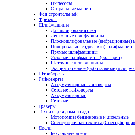
Пылесосы
Стиральные машины
Фен строительный
Фрезеры
Шлифмашины
Для шлифования стен
Ленточные шлифмашины
Плоскошлифовальные (вибрационные)
Полировальные (для авто) шлифмашин
Прямые шлифмашины
Угловые шлифмашины (болгарки)
Щеточные шлифмашины
Эксцентриковые (орбитальные) шлифм
Штроборезы
Гайковерты
Аккумуляторные гайковерты
Сетевые гайковерты
Аккумуляторные
Сетевые
Граверы
Техника для дома и сада
Мотопомпы бензиновые и дизельные
Снегоуборочная техника (Снегоуборщи
Дрели
Безударные дрели