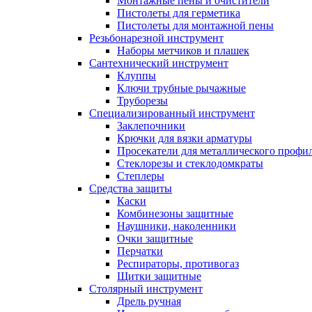
Монтажные пены и очистители
Пистолеты для герметика
Пистолеты для монтажной пены
Резьбонарезной инструмент
Наборы метчиков и плашек
Сантехнический инструмент
Клуппы
Ключи трубные рычажные
Труборезы
Специализированный инструмент
Заклепочники
Крючки для вязки арматуры
Просекатели для металлического профи
Стеклорезы и стеклодомкраты
Степлеры
Средства защиты
Каски
Комбинезоны защитные
Наушники, наколенники
Очки защитные
Перчатки
Респираторы, противогаз
Щитки защитные
Столярный инструмент
Дрель ручная