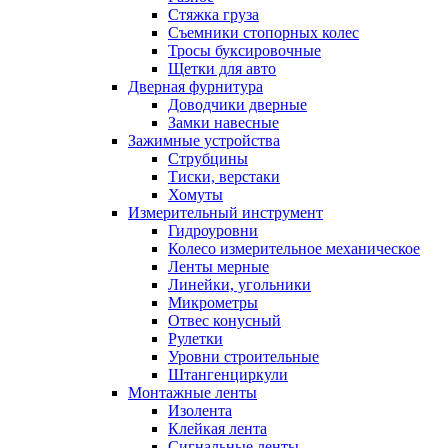
Стяжка груза
Съемники стопорных колес
Тросы буксировочные
Щетки для авто
Дверная фурнитура
Доводчики дверные
Замки навесные
Зажимные устройства
Струбцины
Тиски, верстаки
Хомуты
Измерительный инструмент
Гидроуровни
Колесо измерительное механическое
Ленты мерные
Линейки, угольники
Микрометры
Отвес конусный
Рулетки
Уровни строительные
Штангенциркули
Монтажные ленты
Изолента
Клейкая лента
Сигнальные ленты