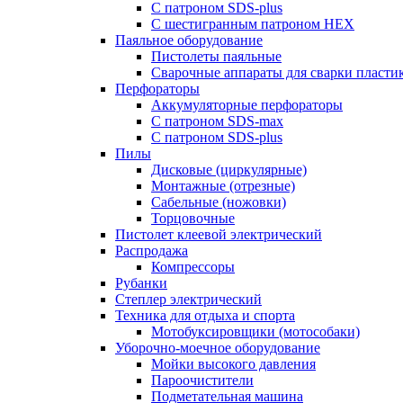
С патроном SDS-plus
С шестигранным патроном HEX
Паяльное оборудование
Пистолеты паяльные
Сварочные аппараты для сварки пласти
Перфораторы
Аккумуляторные перфораторы
С патроном SDS-max
С патроном SDS-plus
Пилы
Дисковые (циркулярные)
Монтажные (отрезные)
Сабельные (ножовки)
Торцовочные
Пистолет клеевой электрический
Распродажа
Компрессоры
Рубанки
Степлер электрический
Техника для отдыха и спорта
Мотобуксировщики (мотособаки)
Уборочно-моечное оборудование
Мойки высокого давления
Пароочистители
Подметательная машина