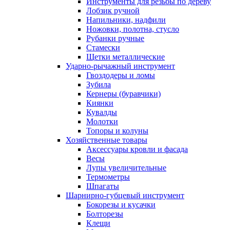
Инструменты для резьбы по дереву
Лобзик ручной
Напильники, надфили
Ножовки, полотна, стусло
Рубанки ручные
Стамески
Щетки металлические
Ударно-рычажный инструмент
Гвоздодеры и ломы
Зубила
Кернеры (буравчики)
Киянки
Кувалды
Молотки
Топоры и колуны
Хозяйственные товары
Аксессуары кровли и фасада
Весы
Лупы увеличительные
Термометры
Шпагаты
Шарнирно-губцевый инструмент
Бокорезы и кусачки
Болторезы
Клещи