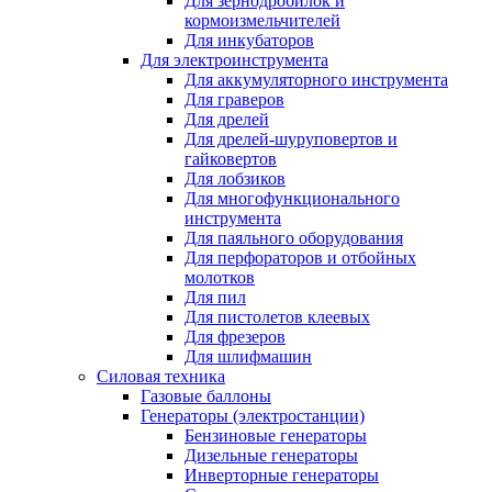
Для зернодробилок и
кормоизмельчителей
Для инкубаторов
Для электроинструмента
Для аккумуляторного инструмента
Для граверов
Для дрелей
Для дрелей-шуруповертов и
гайковертов
Для лобзиков
Для многофункционального
инструмента
Для паяльного оборудования
Для перфораторов и отбойных
молотков
Для пил
Для пистолетов клеевых
Для фрезеров
Для шлифмашин
Силовая техника
Газовые баллоны
Генераторы (электростанции)
Бензиновые генераторы
Дизельные генераторы
Инверторные генераторы