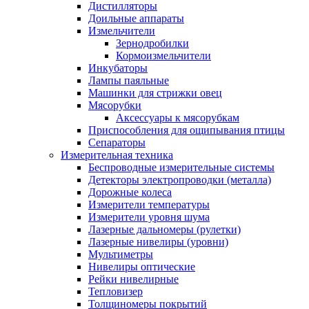
Дистилляторы
Доильные аппараты
Измельчители
Зернодробилки
Кормоизмельчители
Инкубаторы
Лампы паяльные
Машинки для стрижки овец
Мясорубки
Аксессуары к мясорубкам
Приспособления для ощипывания птицы
Сепараторы
Измерительная техника
Беспроводные измерительные системы
Детекторы электропроводки (металла)
Дорожные колеса
Измерители температуры
Измерители уровня шума
Лазерные дальномеры (рулетки)
Лазерные нивелиры (уровни)
Мультиметры
Нивелиры оптические
Рейки нивелирные
Тепловизер
Толщиномеры покрытий