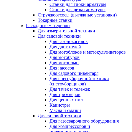
Станки для гибки арматуры
Станки для резки арматуры
Стружкоотсосы (вытяжные установки)
Токарные станки
Расходные материалы
Для измерительной техники
Для садовой техники
Для газонокосилок
Для двигателей
Для мотоблоков и мотокультиваторов
Для мотобуров
Для мотопомп
Для насосов
Для садового инвентаря
Для снегоуборочной техники
(снегоуборщиков)
Для тачек и тележек
Для триммеров
Для цепных пил
Канистры
Масла и смазки
Для силовой техники
Для газосварочного оборудования
Для компрессоров и
пневмоинструмента