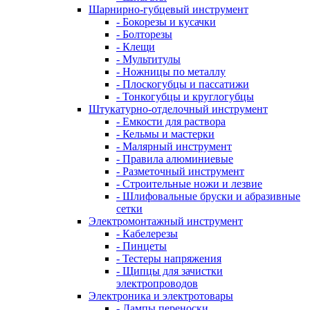
Шарнирно-губцевый инструмент
- Бокорезы и кусачки
- Болторезы
- Клещи
- Мультитулы
- Ножницы по металлу
- Плоскогубцы и пассатижи
- Тонкогубцы и круглогубцы
Штукатурно-отделочный инструмент
- Емкости для раствора
- Кельмы и мастерки
- Малярный инструмент
- Правила алюминиевые
- Разметочный инструмент
- Строительные ножи и лезвие
- Шлифовальные бруски и абразивные
сетки
Электромонтажный инструмент
- Кабелерезы
- Пинцеты
- Тестеры напряжения
- Щипцы для зачистки
электропроводов
Электроника и электротовары
- Лампы переноски