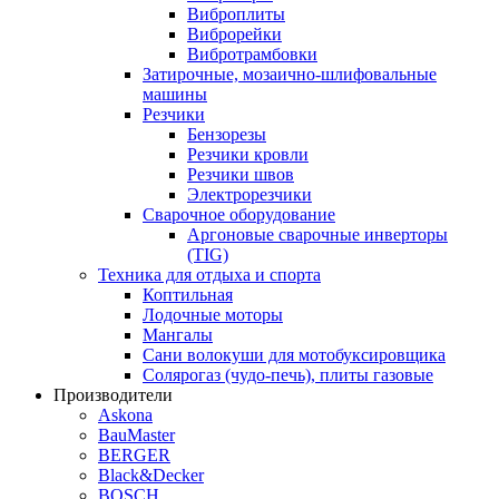
Виброплиты
Виброрейки
Вибротрамбовки
Затирочные, мозаично-шлифовальные
машины
Резчики
Бензорезы
Резчики кровли
Резчики швов
Электрорезчики
Сварочное оборудование
Аргоновые сварочные инверторы
(TIG)
Техника для отдыха и спорта
Коптильная
Лодочные моторы
Мангалы
Сани волокуши для мотобуксировщика
Солярогаз (чудо-печь), плиты газовые
Производители
Askona
BauMaster
BERGER
Black&Decker
BOSCH