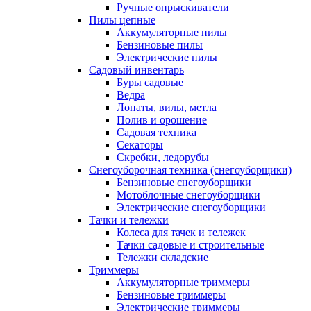
Ручные опрыскиватели
Пилы цепные
Аккумуляторные пилы
Бензиновые пилы
Электрические пилы
Садовый инвентарь
Буры садовые
Ведра
Лопаты, вилы, метла
Полив и орошение
Садовая техника
Секаторы
Скребки, ледорубы
Снегоуборочная техника (снегоуборщики)
Бензиновые снегоуборщики
Мотоблочные снегоуборщики
Электрические снегоуборщики
Тачки и тележки
Колеса для тачек и тележек
Тачки садовые и строительные
Тележки складские
Триммеры
Аккумуляторные триммеры
Бензиновые триммеры
Электрические триммеры