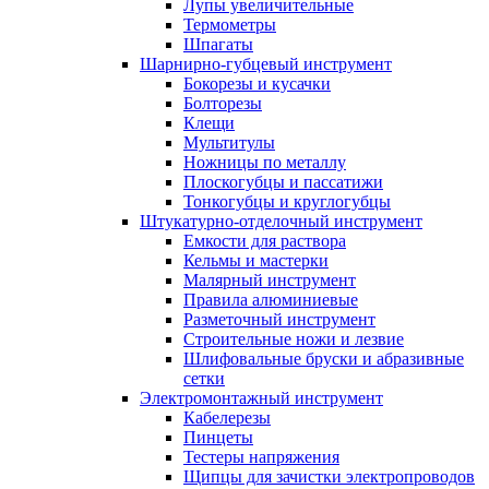
Лупы увеличительные
Термометры
Шпагаты
Шарнирно-губцевый инструмент
Бокорезы и кусачки
Болторезы
Клещи
Мультитулы
Ножницы по металлу
Плоскогубцы и пассатижи
Тонкогубцы и круглогубцы
Штукатурно-отделочный инструмент
Емкости для раствора
Кельмы и мастерки
Малярный инструмент
Правила алюминиевые
Разметочный инструмент
Строительные ножи и лезвие
Шлифовальные бруски и абразивные
сетки
Электромонтажный инструмент
Кабелерезы
Пинцеты
Тестеры напряжения
Щипцы для зачистки электропроводов