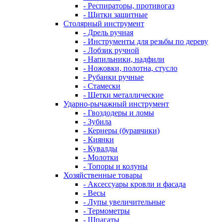
- Респираторы, противогаз
- Щитки защитные
Столярный инструмент
- Дрель ручная
- Инструменты для резьбы по дереву
- Лобзик ручной
- Напильники, надфили
- Ножовки, полотна, стусло
- Рубанки ручные
- Стамески
- Щетки металлические
Ударно-рычажный инструмент
- Гвоздодеры и ломы
- Зубила
- Кернеры (буравчики)
- Киянки
- Кувалды
- Молотки
- Топоры и колуны
Хозяйственные товары
- Аксессуары кровли и фасада
- Весы
- Лупы увеличительные
- Термометры
- Шпагаты