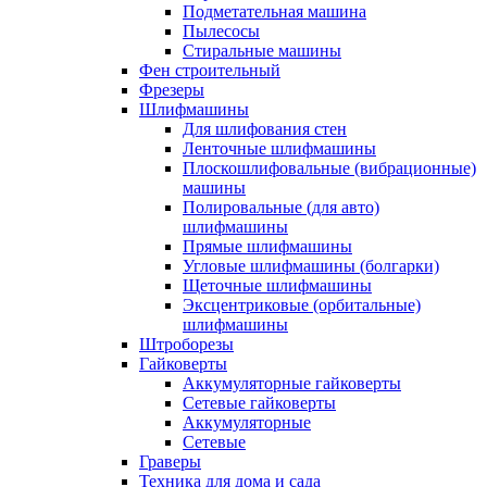
Подметательная машина
Пылесосы
Стиральные машины
Фен строительный
Фрезеры
Шлифмашины
Для шлифования стен
Ленточные шлифмашины
Плоскошлифовальные (вибрационные)
машины
Полировальные (для авто)
шлифмашины
Прямые шлифмашины
Угловые шлифмашины (болгарки)
Щеточные шлифмашины
Эксцентриковые (орбитальные)
шлифмашины
Штроборезы
Гайковерты
Аккумуляторные гайковерты
Сетевые гайковерты
Аккумуляторные
Сетевые
Граверы
Техника для дома и сада