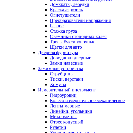
Домкраты, лебедки
Краска аэрозоль
Огнетушители
Преобразователи напряжения
Разное
Стяжка груза
Съемники стопорных колес
Тросы буксировочные
Щетки для авто
Дверная фурнитура
Доводчики дверные
Замки навесные
Зажимные устройства
Струбцины
Тиски, верстаки
Хомуты
Измерительный инструмент
Гидроуровни
Колесо измерительное механическое
Ленты мерные
Линейки, угольники
Микрометры
Отвес конусный
Рулетки
Уровни строительные