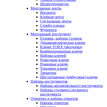
Штангенциркули
Монтажные ленты
Изолента
Клейкая лента
Сигнальные ленты
Стрейч пленка
Фумлента
Монтажный инструмент
Головки, наборы головок
Динамометрические ключи
Ключи TORX (звездочка)
Комбинированные ключи
Наборы ключей
Разводные ключи
Рожковые ключи
Торцевые ключи
Трещотки
Шестигранные (имбусовые) ключи
Наборы инструментов
Наборы автомобильного инструмента
Наборы столярно-слесарного
инструмента
Отвертки и наборы отверток
Наборы отверток