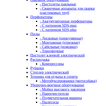
- Пистолеты паяльные
- Сварочные аппараты для сварки
пластиковых труб
Перфораторы
- Аккумуляторные перфораторы
- С патроном SDS-max
- С патроном SDS-plus
Пилы
- Дисковые (циркулярные)
- Монтажные (отрезные)
- Сабельные (ножовки)
- Торцовочные
Пистолет клеевой электрический
Распродажа
- Компрессоры
Рубанки
Степлер электрический
Техника для отдыха и спорта
- Мотобуксировщики (мотособаки)
Уборочно-моечное оборудование
- Мойки высокого давления
- Пароочистители
- Подметательная машина
- Пылесосы