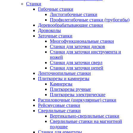
Станки
Гибочные станки
Листогибочные станки
Профилегибочные станки (трубогибы)
Деревообрабатывающие станки
Дровоколы
Заточные станки
Многофункциональные станки
Станки для заточки дисков
Станки для заточки инструмента и
ножей
Станки для заточки сверл
Станки для заточки цепей
Ленточнопильные станки
Плиткорезы и камнерезы
Камнерезы
Плиткорезы ручные
Плиткорезы электрические
Распиловочные (циркулярные) станки
Рейсмусовые станки
Сверлильные станки
Вертикально-сверлильные станки
Сверлильные станки на магнитной
подошве
Станки для арматуры