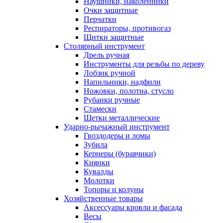
Наушники, наколенники
Очки защитные
Перчатки
Респираторы, противогаз
Щитки защитные
Столярный инструмент
Дрель ручная
Инструменты для резьбы по дереву
Лобзик ручной
Напильники, надфили
Ножовки, полотна, стусло
Рубанки ручные
Стамески
Щетки металлические
Ударно-рычажный инструмент
Гвоздодеры и ломы
Зубила
Кернеры (буравчики)
Киянки
Кувалды
Молотки
Топоры и колуны
Хозяйственные товары
Аксессуары кровли и фасада
Весы