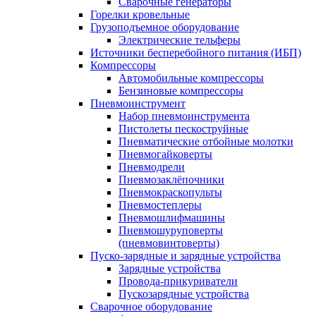
Сварочные генераторы
Горелки кровельные
Грузоподъемное оборудование
Электрические тельферы
Источники бесперебойного питания (ИБП)
Компрессоры
Автомобильные компрессоры
Бензиновые компрессоры
Пневмоинструмент
Набор пневмоинструмента
Пистолеты пескоструйные
Пневматические отбойные молотки
Пневмогайковерты
Пневмодрели
Пневмозаклёпочники
Пневмокраскопульты
Пневмостеплеры
Пневмошлифмашины
Пневмошуруповерты
(пневмовинтоверты)
Пуско-зарядные и зарядные устройства
Зарядные устройства
Провода-прикуриватели
Пускозарядные устройства
Сварочное оборудование