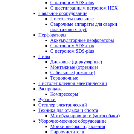
С патроном SDS-plus
С шестигранным патроном HEX
Паяльное оборудование
Пистолеты паяльные
Сварочные аппараты для сварки
пластиковых труб
Перфораторы
Аккумуляторные перфораторы
С патроном SDS-max
С патроном SDS-plus
Пилы
Дисковые (циркулярные)
Монтажные (отрезные)
Сабельные (ножовки)
Торцовочные
Пистолет клеевой электрический
Распродажа
Компрессоры
Рубанки
Степлер электрический
Техника для отдыха и спорта
Мотобуксировщики (мотособаки)
Уборочно-моечное оборудование
Мойки высокого давления
Пароочистители