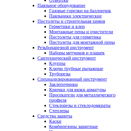
Отвертки
Паяльное оборудование
Газовые горелки на баллончик
Паяльники электрические
Пистолеты и строительная химия
Герметики и клеи
Монтажные пены и очистители
Пистолеты для герметика
Пистолеты для монтажной пены
Резьбонарезной инструмент
Наборы метчиков и плашек
Сантехнический инструмент
Клуппы
Ключи трубные рычажные
Труборезы
Специализированный инструмент
Заклепочники
Крючки для вязки арматуры
Просекатели для металлического
профиля
Стеклорезы и стеклодомкраты
Степлеры
Средства защиты
Каски
Комбинезоны защитные