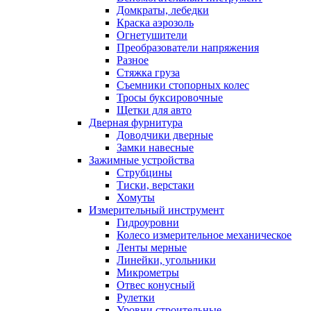
Домкраты, лебедки
Краска аэрозоль
Огнетушители
Преобразователи напряжения
Разное
Стяжка груза
Съемники стопорных колес
Тросы буксировочные
Щетки для авто
Дверная фурнитура
Доводчики дверные
Замки навесные
Зажимные устройства
Струбцины
Тиски, верстаки
Хомуты
Измерительный инструмент
Гидроуровни
Колесо измерительное механическое
Ленты мерные
Линейки, угольники
Микрометры
Отвес конусный
Рулетки
Уровни строительные