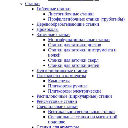
Станки
Гибочные станки
Листогибочные станки
Профилегибочные станки (трубогибы)
Деревообрабатывающие станки
Дровоколы
Заточные станки
Многофункциональные станки
Станки для заточки дисков
Станки для заточки инструмента и
ножей
Станки для заточки сверл
Станки для заточки цепей
Ленточнопильные станки
Плиткорезы и камнерезы
Камнерезы
Плиткорезы ручные
Плиткорезы электрические
Распиловочные (циркулярные) станки
Рейсмусовые станки
Сверлильные станки
Вертикально-сверлильные станки
Сверлильные станки на магнитной
подошве
Станки для арматуры