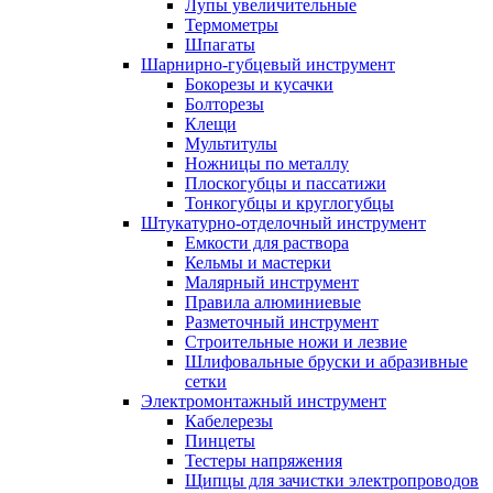
Лупы увеличительные
Термометры
Шпагаты
Шарнирно-губцевый инструмент
Бокорезы и кусачки
Болторезы
Клещи
Мультитулы
Ножницы по металлу
Плоскогубцы и пассатижи
Тонкогубцы и круглогубцы
Штукатурно-отделочный инструмент
Емкости для раствора
Кельмы и мастерки
Малярный инструмент
Правила алюминиевые
Разметочный инструмент
Строительные ножи и лезвие
Шлифовальные бруски и абразивные
сетки
Электромонтажный инструмент
Кабелерезы
Пинцеты
Тестеры напряжения
Щипцы для зачистки электропроводов