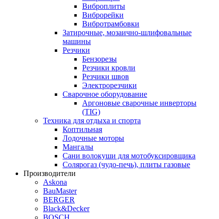
Виброплиты
Виброрейки
Вибротрамбовки
Затирочные, мозаично-шлифовальные
машины
Резчики
Бензорезы
Резчики кровли
Резчики швов
Электрорезчики
Сварочное оборудование
Аргоновые сварочные инверторы
(TIG)
Техника для отдыха и спорта
Коптильная
Лодочные моторы
Мангалы
Сани волокуши для мотобуксировщика
Солярогаз (чудо-печь), плиты газовые
Производители
Askona
BauMaster
BERGER
Black&Decker
BOSCH