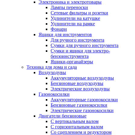
Электроника и электротовары
Лампы переноски
Сетевые фильтры и розетки
Удлинители на катушке
Удлинители на рамке
Фонари
Ящики для инструментов
Для ручного инструмента
Сумки для ручного инструмента
Сумки и ящики для электро-
бензоинструмента
Ящики-органайзеры
Техника для дома и сада
Воздуходувы
Аккумуляторные воздуходувы
Бензиновые воздуходувы
Электрические воздуходувы
Газонокосилки
Аккумуляторные газонокосилки
Бензиновые газонокосилки
Электрические газонокосилки
Двигатели бензиновые
С вертикальным валом
С горизонтальным валом
Со сцеплением и редуктором