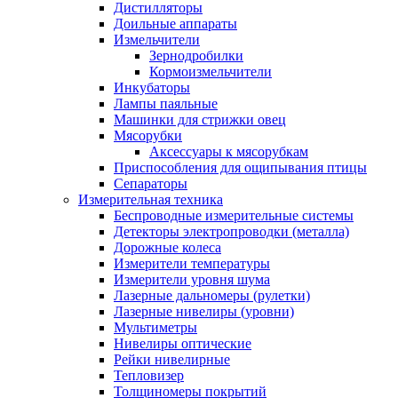
Дистилляторы
Доильные аппараты
Измельчители
Зернодробилки
Кормоизмельчители
Инкубаторы
Лампы паяльные
Машинки для стрижки овец
Мясорубки
Аксессуары к мясорубкам
Приспособления для ощипывания птицы
Сепараторы
Измерительная техника
Беспроводные измерительные системы
Детекторы электропроводки (металла)
Дорожные колеса
Измерители температуры
Измерители уровня шума
Лазерные дальномеры (рулетки)
Лазерные нивелиры (уровни)
Мультиметры
Нивелиры оптические
Рейки нивелирные
Тепловизер
Толщиномеры покрытий