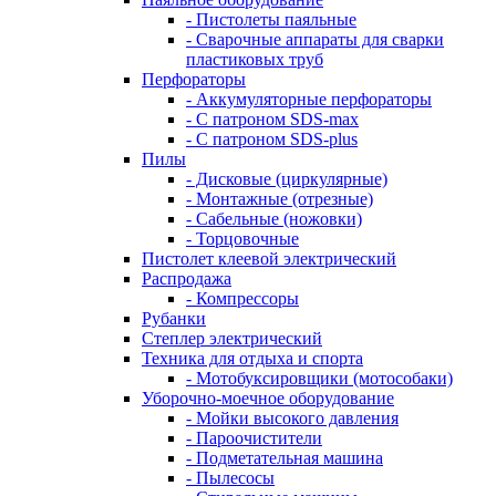
- Пистолеты паяльные
- Сварочные аппараты для сварки
пластиковых труб
Перфораторы
- Аккумуляторные перфораторы
- С патроном SDS-max
- С патроном SDS-plus
Пилы
- Дисковые (циркулярные)
- Монтажные (отрезные)
- Сабельные (ножовки)
- Торцовочные
Пистолет клеевой электрический
Распродажа
- Компрессоры
Рубанки
Степлер электрический
Техника для отдыха и спорта
- Мотобуксировщики (мотособаки)
Уборочно-моечное оборудование
- Мойки высокого давления
- Пароочистители
- Подметательная машина
- Пылесосы