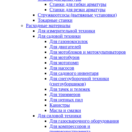
Станки для гибки арматуры
Станки для резки арматуры
Стружкоотсосы (вытяжные установки)
Токарные станки
Расходные материалы
Для измерительной техники
Для садовой техники
Для газонокосилок
Для двигателей
Для мотоблоков и мотокультиваторов
Для мотобуров
Для мотопомп
Для насосов
Для садового инвентаря
Для снегоуборочной техники
(снегоуборщиков)
Для тачек и тележек
Для триммеров
Для цепных пил
Канистры
Масла и смазки
Для силовой техники
Для газосварочного оборудования
Для компрессоров и
пневмоинструмента