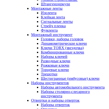
Штангенциркули
Монтажные ленты
Изолента
Клейкая лента
Сигнальные ленты
Стрейч пленка
Фумлента
Монтажный инструмент
Головки, наборы головок
Динамометрические ключи
Ключи TORX (звездочка)
Комбинированные ключи
Наборы ключей
Разводные ключи
Рожковые ключи
Торцевые ключи
Трещотки
Шестигранные (имбусовые) ключи
Наборы инструментов
Наборы автомобильного инструмента
Наборы столярно-слесарного
инструмента
Отвертки и наборы отверток
Наборы отверток