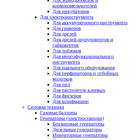
Для зернодробилок и
кормоизмельчителей
Для инкубаторов
Для электроинструмента
Для аккумуляторного инструмента
Для граверов
Для дрелей
Для дрелей-шуруповертов и
гайковертов
Для лобзиков
Для многофункционального
инструмента
Для паяльного оборудования
Для перфораторов и отбойных
молотков
Для пил
Для пистолетов клеевых
Для фрезеров
Для шлифмашин
Силовая техника
Газовые баллоны
Генераторы (электростанции)
Бензиновые генераторы
Дизельные генераторы
Инверторные генераторы