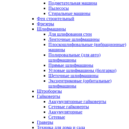
Подметательная машина
Пылесосы
Стиральные машины
Фен строительный
Фрезеры
Шлифмашины
Для шлифования стен
Ленточные шлифмашины
Плоскошлифовальные (вибрационные)
машины
Полировальные (для авто)
шлифмашины
Прямые шлифмашины
Угловые шлифмашины (болгарки)
Щеточные шлифмашины
Эксцентриковые (орбитальные)
шлифмашины
Штроборезы
Гайковерты
Аккумуляторные гайковерты
Сетевые гайковерты
Аккумуляторные
Сетевые
Граверы
Техника для дома и сада