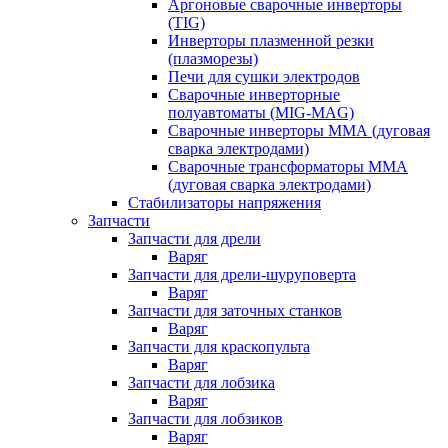
Аргоновые сварочные инверторы
(TIG)
Инверторы плазменной резки
(плазморезы)
Печи для сушки электродов
Сварочные инверторные
полуавтоматы (MIG-MAG)
Сварочные инверторы ММА (дуговая
сварка электродами)
Сварочные трансформаторы ММА
(дуговая сварка электродами)
Стабилизаторы напряжения
Запчасти
Запчасти для дрели
Варяг
Запчасти для дрели-шуруповерта
Варяг
Запчасти для заточных станков
Варяг
Запчасти для краскопульта
Варяг
Запчасти для лобзика
Варяг
Запчасти для лобзиков
Варяг