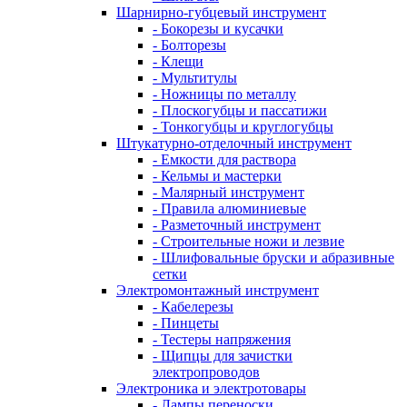
Шарнирно-губцевый инструмент
- Бокорезы и кусачки
- Болторезы
- Клещи
- Мультитулы
- Ножницы по металлу
- Плоскогубцы и пассатижи
- Тонкогубцы и круглогубцы
Штукатурно-отделочный инструмент
- Емкости для раствора
- Кельмы и мастерки
- Малярный инструмент
- Правила алюминиевые
- Разметочный инструмент
- Строительные ножи и лезвие
- Шлифовальные бруски и абразивные
сетки
Электромонтажный инструмент
- Кабелерезы
- Пинцеты
- Тестеры напряжения
- Щипцы для зачистки
электропроводов
Электроника и электротовары
- Лампы переноски