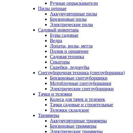
Ручные опрыскиватели
Пилы цепные
Аккумуляторные пилы
Бензиновые пилы
Электрические пилы
Садовый инвентарь
Буры садовые
Ведра
Лопаты, вилы, метла
Полив и орошение
Садовая техника
Секаторы
Скребки, ледорубы
Снегоуборочная техника (снегоуборщики)
Бензиновые снегоуборщики
Мотоблочные снегоуборщики
Электрические снегоуборщики
Тачки и тележки
Колеса для тачек и тележек
Тачки садовые и строительные
Тележки складские
Триммеры
Аккумуляторные триммеры
Бензиновые триммеры
Электрические триммеры