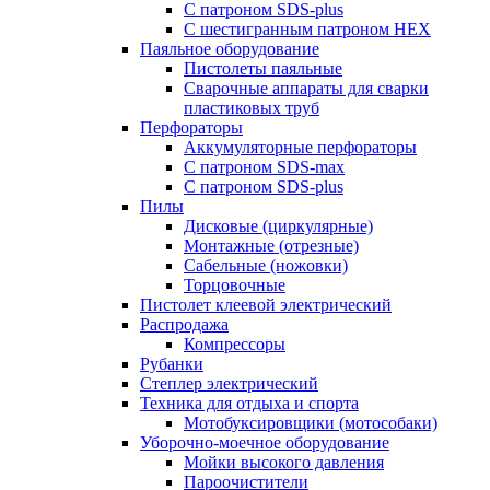
С патроном SDS-plus
С шестигранным патроном HEX
Паяльное оборудование
Пистолеты паяльные
Сварочные аппараты для сварки
пластиковых труб
Перфораторы
Аккумуляторные перфораторы
С патроном SDS-max
С патроном SDS-plus
Пилы
Дисковые (циркулярные)
Монтажные (отрезные)
Сабельные (ножовки)
Торцовочные
Пистолет клеевой электрический
Распродажа
Компрессоры
Рубанки
Степлер электрический
Техника для отдыха и спорта
Мотобуксировщики (мотособаки)
Уборочно-моечное оборудование
Мойки высокого давления
Пароочистители