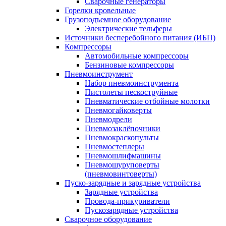
Сварочные генераторы
Горелки кровельные
Грузоподъемное оборудование
Электрические тельферы
Источники бесперебойного питания (ИБП)
Компрессоры
Автомобильные компрессоры
Бензиновые компрессоры
Пневмоинструмент
Набор пневмоинструмента
Пистолеты пескоструйные
Пневматические отбойные молотки
Пневмогайковерты
Пневмодрели
Пневмозаклёпочники
Пневмокраскопульты
Пневмостеплеры
Пневмошлифмашины
Пневмошуруповерты
(пневмовинтоверты)
Пуско-зарядные и зарядные устройства
Зарядные устройства
Провода-прикуриватели
Пускозарядные устройства
Сварочное оборудование