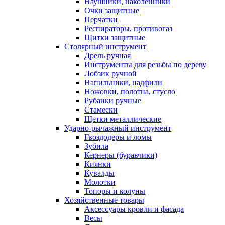
Наушники, наколенники
Очки защитные
Перчатки
Респираторы, противогаз
Щитки защитные
Столярный инструмент
Дрель ручная
Инструменты для резьбы по дереву
Лобзик ручной
Напильники, надфили
Ножовки, полотна, стусло
Рубанки ручные
Стамески
Щетки металлические
Ударно-рычажный инструмент
Гвоздодеры и ломы
Зубила
Кернеры (буравчики)
Киянки
Кувалды
Молотки
Топоры и колуны
Хозяйственные товары
Аксессуары кровли и фасада
Весы