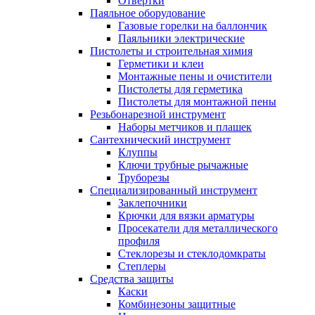
Отвертки
Паяльное оборудование
Газовые горелки на баллончик
Паяльники электрические
Пистолеты и строительная химия
Герметики и клеи
Монтажные пены и очистители
Пистолеты для герметика
Пистолеты для монтажной пены
Резьбонарезной инструмент
Наборы метчиков и плашек
Сантехнический инструмент
Клуппы
Ключи трубные рычажные
Труборезы
Специализированный инструмент
Заклепочники
Крючки для вязки арматуры
Просекатели для металлического
профиля
Стеклорезы и стеклодомкраты
Степлеры
Средства защиты
Каски
Комбинезоны защитные