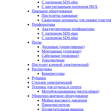
С патроном SDS-plus
С шестигранным патроном HEX
Паяльное оборудование
Пистолеты паяльные
Сварочные аппараты для сварки пласти
Перфораторы
Аккумуляторные перфораторы
С патроном SDS-max
С патроном SDS-plus
Пилы
Дисковые (циркулярные)
Монтажные (отрезные)
Сабельные (ножовки)
Торцовочные
Пистолет клеевой электрический
Распродажа
Компрессоры
Рубанки
Степлер электрический
Техника для отдыха и спорта
Мотобуксировщики (мотособаки)
Уборочно-моечное оборудование
Мойки высокого давления
Пароочистители
Подметательная машина