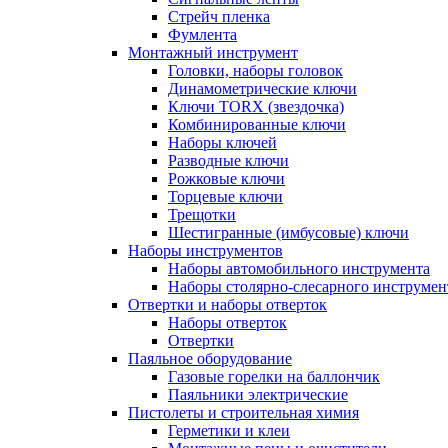
Стрейч пленка
Фумлента
Монтажный инструмент
Головки, наборы головок
Динамометрические ключи
Ключи TORX (звездочка)
Комбинированные ключи
Наборы ключей
Разводные ключи
Рожковые ключи
Торцевые ключи
Трещотки
Шестигранные (имбусовые) ключи
Наборы инструментов
Наборы автомобильного инструмента
Наборы столярно-слесарного инструмен
Отвертки и наборы отверток
Наборы отверток
Отвертки
Паяльное оборудование
Газовые горелки на баллончик
Паяльники электрические
Пистолеты и строительная химия
Герметики и клеи