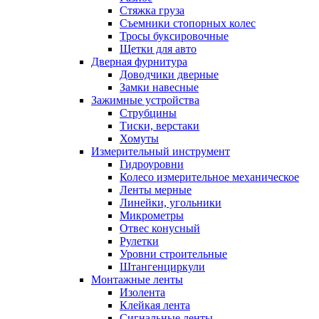
Стяжка груза
Съемники стопорных колес
Тросы буксировочные
Щетки для авто
Дверная фурнитура
Доводчики дверные
Замки навесные
Зажимные устройства
Струбцины
Тиски, верстаки
Хомуты
Измерительный инструмент
Гидроуровни
Колесо измерительное механическое
Ленты мерные
Линейки, угольники
Микрометры
Отвес конусный
Рулетки
Уровни строительные
Штангенциркули
Монтажные ленты
Изолента
Клейкая лента
Сигнальные ленты