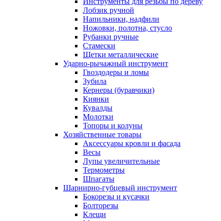
Инструменты для резьбы по дереву
Лобзик ручной
Напильники, надфили
Ножовки, полотна, стусло
Рубанки ручные
Стамески
Щетки металлические
Ударно-рычажный инструмент
Гвоздодеры и ломы
Зубила
Кернеры (буравчики)
Киянки
Кувалды
Молотки
Топоры и колуны
Хозяйственные товары
Аксессуары кровли и фасада
Весы
Лупы увеличительные
Термометры
Шпагаты
Шарнирно-губцевый инструмент
Бокорезы и кусачки
Болторезы
Клещи