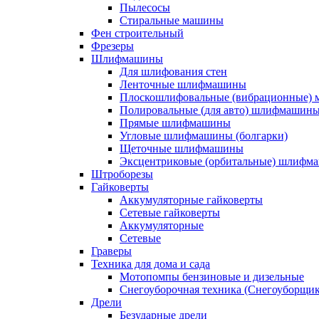
Пылесосы
Стиральные машины
Фен строительный
Фрезеры
Шлифмашины
Для шлифования стен
Ленточные шлифмашины
Плоскошлифовальные (вибрационные)
Полировальные (для авто) шлифмашин
Прямые шлифмашины
Угловые шлифмашины (болгарки)
Щеточные шлифмашины
Эксцентриковые (орбитальные) шлифм
Штроборезы
Гайковерты
Аккумуляторные гайковерты
Сетевые гайковерты
Аккумуляторные
Сетевые
Граверы
Техника для дома и сада
Мотопомпы бензиновые и дизельные
Снегоуборочная техника (Снегоуборщи
Дрели
Безударные дрели