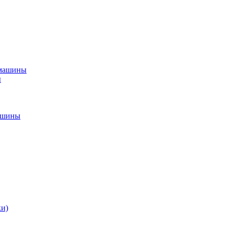
 машины
ы
ашины
ки)