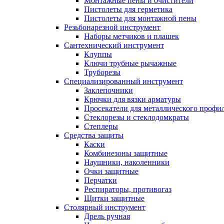
Монтажные пены и очистители
Пистолеты для герметика
Пистолеты для монтажной пены
Резьбонарезной инструмент
Наборы метчиков и плашек
Сантехнический инструмент
Клуппы
Ключи трубные рычажные
Труборезы
Специализированный инструмент
Заклепочники
Крючки для вязки арматуры
Просекатели для металлического профи
Стеклорезы и стеклодомкраты
Степлеры
Средства защиты
Каски
Комбинезоны защитные
Наушники, наколенники
Очки защитные
Перчатки
Респираторы, противогаз
Щитки защитные
Столярный инструмент
Дрель ручная