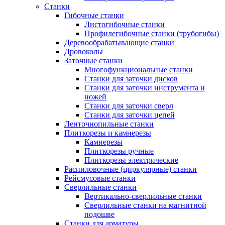
Станки
Гибочные станки
Листогибочные станки
Профилегибочные станки (трубогибы)
Деревообрабатывающие станки
Дровоколы
Заточные станки
Многофункциональные станки
Станки для заточки дисков
Станки для заточки инструмента и
ножей
Станки для заточки сверл
Станки для заточки цепей
Ленточнопильные станки
Плиткорезы и камнерезы
Камнерезы
Плиткорезы ручные
Плиткорезы электрические
Распиловочные (циркулярные) станки
Рейсмусовые станки
Сверлильные станки
Вертикально-сверлильные станки
Сверлильные станки на магнитной
подошве
Станки для арматуры