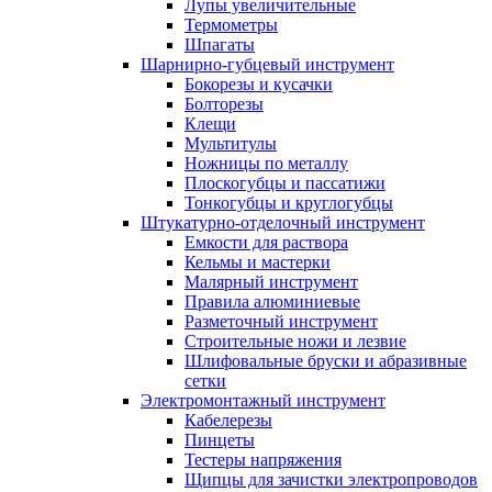
Лупы увеличительные
Термометры
Шпагаты
Шарнирно-губцевый инструмент
Бокорезы и кусачки
Болторезы
Клещи
Мультитулы
Ножницы по металлу
Плоскогубцы и пассатижи
Тонкогубцы и круглогубцы
Штукатурно-отделочный инструмент
Емкости для раствора
Кельмы и мастерки
Малярный инструмент
Правила алюминиевые
Разметочный инструмент
Строительные ножи и лезвие
Шлифовальные бруски и абразивные
сетки
Электромонтажный инструмент
Кабелерезы
Пинцеты
Тестеры напряжения
Щипцы для зачистки электропроводов