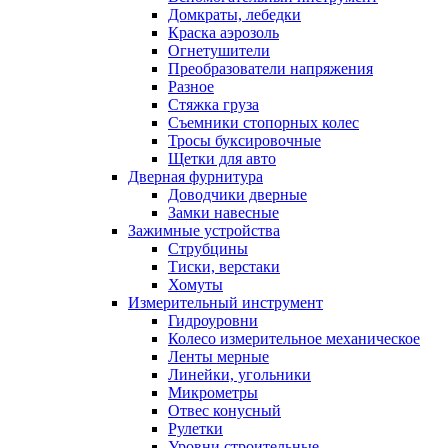
Домкраты, лебедки
Краска аэрозоль
Огнетушители
Преобразователи напряжения
Разное
Стяжка груза
Съемники стопорных колес
Тросы буксировочные
Щетки для авто
Дверная фурнитура
Доводчики дверные
Замки навесные
Зажимные устройства
Струбцины
Тиски, верстаки
Хомуты
Измерительный инструмент
Гидроуровни
Колесо измерительное механическое
Ленты мерные
Линейки, угольники
Микрометры
Отвес конусный
Рулетки
Уровни строительные