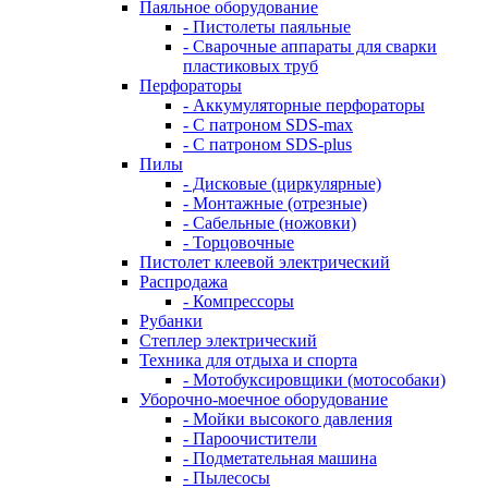
Паяльное оборудование
- Пистолеты паяльные
- Сварочные аппараты для сварки
пластиковых труб
Перфораторы
- Аккумуляторные перфораторы
- С патроном SDS-max
- С патроном SDS-plus
Пилы
- Дисковые (циркулярные)
- Монтажные (отрезные)
- Сабельные (ножовки)
- Торцовочные
Пистолет клеевой электрический
Распродажа
- Компрессоры
Рубанки
Степлер электрический
Техника для отдыха и спорта
- Мотобуксировщики (мотособаки)
Уборочно-моечное оборудование
- Мойки высокого давления
- Пароочистители
- Подметательная машина
- Пылесосы