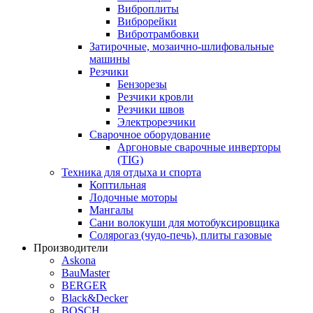
Виброплиты
Виброрейки
Вибротрамбовки
Затирочные, мозаично-шлифовальные
машины
Резчики
Бензорезы
Резчики кровли
Резчики швов
Электрорезчики
Сварочное оборудование
Аргоновые сварочные инверторы
(TIG)
Техника для отдыха и спорта
Коптильная
Лодочные моторы
Мангалы
Сани волокуши для мотобуксировщика
Солярогаз (чудо-печь), плиты газовые
Производители
Askona
BauMaster
BERGER
Black&Decker
BOSCH