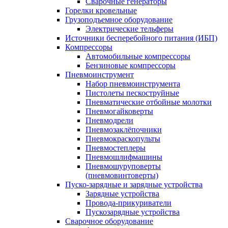
Сварочные генераторы
Горелки кровельные
Грузоподъемное оборудование
Электрические тельферы
Источники бесперебойного питания (ИБП)
Компрессоры
Автомобильные компрессоры
Бензиновые компрессоры
Пневмоинструмент
Набор пневмоинструмента
Пистолеты пескоструйные
Пневматические отбойные молотки
Пневмогайковерты
Пневмодрели
Пневмозаклёпочники
Пневмокраскопульты
Пневмостеплеры
Пневмошлифмашины
Пневмошуруповерты
(пневмовинтоверты)
Пуско-зарядные и зарядные устройства
Зарядные устройства
Провода-прикуриватели
Пускозарядные устройства
Сварочное оборудование