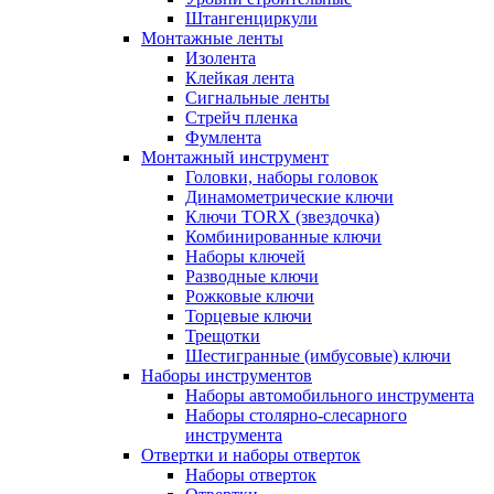
Штангенциркули
Монтажные ленты
Изолента
Клейкая лента
Сигнальные ленты
Стрейч пленка
Фумлента
Монтажный инструмент
Головки, наборы головок
Динамометрические ключи
Ключи TORX (звездочка)
Комбинированные ключи
Наборы ключей
Разводные ключи
Рожковые ключи
Торцевые ключи
Трещотки
Шестигранные (имбусовые) ключи
Наборы инструментов
Наборы автомобильного инструмента
Наборы столярно-слесарного
инструмента
Отвертки и наборы отверток
Наборы отверток