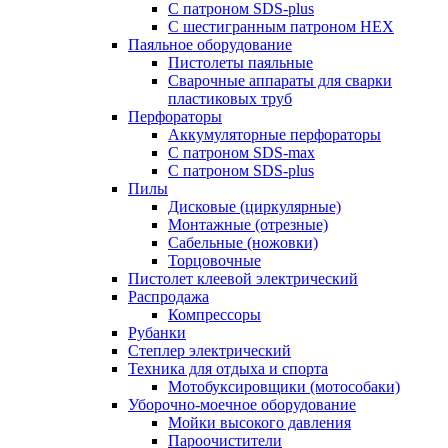
С патроном SDS-plus
С шестигранным патроном HEX
Паяльное оборудование
Пистолеты паяльные
Сварочные аппараты для сварки
пластиковых труб
Перфораторы
Аккумуляторные перфораторы
С патроном SDS-max
С патроном SDS-plus
Пилы
Дисковые (циркулярные)
Монтажные (отрезные)
Сабельные (ножовки)
Торцовочные
Пистолет клеевой электрический
Распродажа
Компрессоры
Рубанки
Степлер электрический
Техника для отдыха и спорта
Мотобуксировщики (мотособаки)
Уборочно-моечное оборудование
Мойки высокого давления
Пароочистители