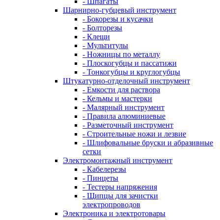
- Шпагаты
Шарнирно-губцевый инструмент
- Бокорезы и кусачки
- Болторезы
- Клещи
- Мультитулы
- Ножницы по металлу
- Плоскогубцы и пассатижи
- Тонкогубцы и круглогубцы
Штукатурно-отделочный инструмент
- Емкости для раствора
- Кельмы и мастерки
- Малярный инструмент
- Правила алюминиевые
- Разметочный инструмент
- Строительные ножи и лезвие
- Шлифовальные бруски и абразивные
сетки
Электромонтажный инструмент
- Кабелерезы
- Пинцеты
- Тестеры напряжения
- Щипцы для зачистки
электропроводов
Электроника и электротовары