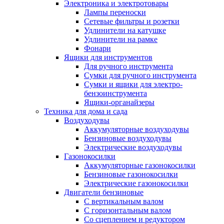
Электроника и электротовары
Лампы переноски
Сетевые фильтры и розетки
Удлинители на катушке
Удлинители на рамке
Фонари
Ящики для инструментов
Для ручного инструмента
Сумки для ручного инструмента
Сумки и ящики для электро-
бензоинструмента
Ящики-органайзеры
Техника для дома и сада
Воздуходувы
Аккумуляторные воздуходувы
Бензиновые воздуходувы
Электрические воздуходувы
Газонокосилки
Аккумуляторные газонокосилки
Бензиновые газонокосилки
Электрические газонокосилки
Двигатели бензиновые
С вертикальным валом
С горизонтальным валом
Со сцеплением и редуктором