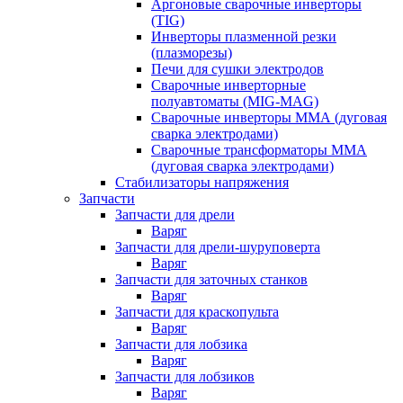
Аргоновые сварочные инверторы
(TIG)
Инверторы плазменной резки
(плазморезы)
Печи для сушки электродов
Сварочные инверторные
полуавтоматы (MIG-MAG)
Сварочные инверторы ММА (дуговая
сварка электродами)
Сварочные трансформаторы ММА
(дуговая сварка электродами)
Стабилизаторы напряжения
Запчасти
Запчасти для дрели
Варяг
Запчасти для дрели-шуруповерта
Варяг
Запчасти для заточных станков
Варяг
Запчасти для краскопульта
Варяг
Запчасти для лобзика
Варяг
Запчасти для лобзиков
Варяг