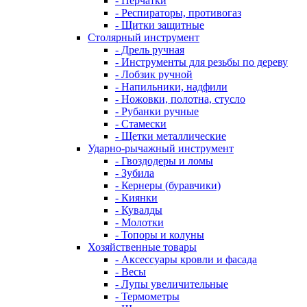
- Перчатки
- Респираторы, противогаз
- Щитки защитные
Столярный инструмент
- Дрель ручная
- Инструменты для резьбы по дереву
- Лобзик ручной
- Напильники, надфили
- Ножовки, полотна, стусло
- Рубанки ручные
- Стамески
- Щетки металлические
Ударно-рычажный инструмент
- Гвоздодеры и ломы
- Зубила
- Кернеры (буравчики)
- Киянки
- Кувалды
- Молотки
- Топоры и колуны
Хозяйственные товары
- Аксессуары кровли и фасада
- Весы
- Лупы увеличительные
- Термометры