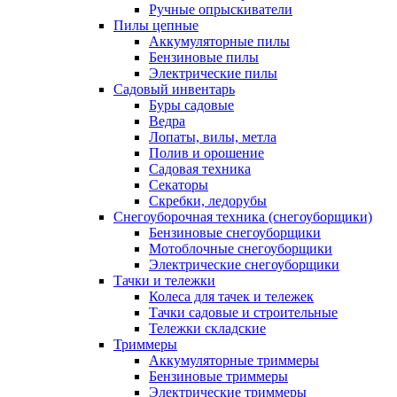
Ручные опрыскиватели
Пилы цепные
Аккумуляторные пилы
Бензиновые пилы
Электрические пилы
Садовый инвентарь
Буры садовые
Ведра
Лопаты, вилы, метла
Полив и орошение
Садовая техника
Секаторы
Скребки, ледорубы
Снегоуборочная техника (снегоуборщики)
Бензиновые снегоуборщики
Мотоблочные снегоуборщики
Электрические снегоуборщики
Тачки и тележки
Колеса для тачек и тележек
Тачки садовые и строительные
Тележки складские
Триммеры
Аккумуляторные триммеры
Бензиновые триммеры
Электрические триммеры