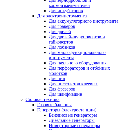
Для зернодробилок и
кормоизмельчителей
Для инкубаторов
Для электроинструмента
Для аккумуляторного инструмента
Для граверов
Для дрелей
Для дрелей-шуруповертов и
гайковертов
Для лобзиков
Для многофункционального
инструмента
Для паяльного оборудования
Для перфораторов и отбойных
молотков
Для пил
Для пистолетов клеевых
Для фрезеров
Для шлифмашин
Силовая техника
Газовые баллоны
Генераторы (электростанции)
Бензиновые генераторы
Дизельные генераторы
Инверторные генераторы