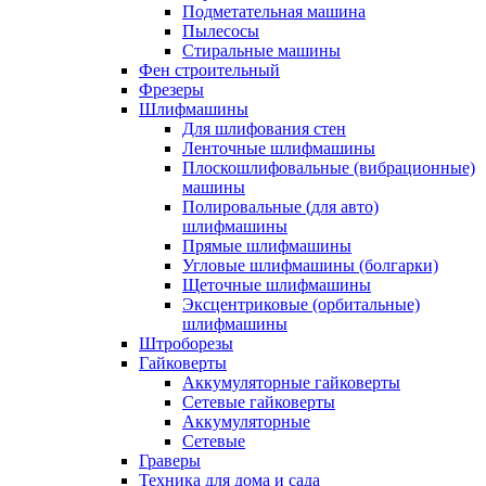
Подметательная машина
Пылесосы
Стиральные машины
Фен строительный
Фрезеры
Шлифмашины
Для шлифования стен
Ленточные шлифмашины
Плоскошлифовальные (вибрационные)
машины
Полировальные (для авто)
шлифмашины
Прямые шлифмашины
Угловые шлифмашины (болгарки)
Щеточные шлифмашины
Эксцентриковые (орбитальные)
шлифмашины
Штроборезы
Гайковерты
Аккумуляторные гайковерты
Сетевые гайковерты
Аккумуляторные
Сетевые
Граверы
Техника для дома и сада