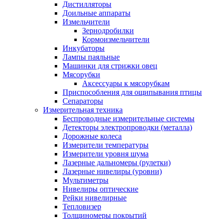
Дистилляторы
Доильные аппараты
Измельчители
Зернодробилки
Кормоизмельчители
Инкубаторы
Лампы паяльные
Машинки для стрижки овец
Мясорубки
Аксессуары к мясорубкам
Приспособления для ощипывания птицы
Сепараторы
Измерительная техника
Беспроводные измерительные системы
Детекторы электропроводки (металла)
Дорожные колеса
Измерители температуры
Измерители уровня шума
Лазерные дальномеры (рулетки)
Лазерные нивелиры (уровни)
Мультиметры
Нивелиры оптические
Рейки нивелирные
Тепловизер
Толщиномеры покрытий