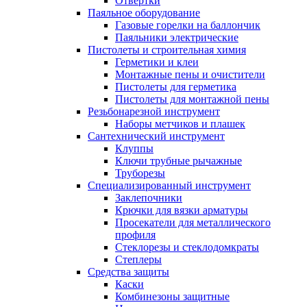
Отвертки
Паяльное оборудование
Газовые горелки на баллончик
Паяльники электрические
Пистолеты и строительная химия
Герметики и клеи
Монтажные пены и очистители
Пистолеты для герметика
Пистолеты для монтажной пены
Резьбонарезной инструмент
Наборы метчиков и плашек
Сантехнический инструмент
Клуппы
Ключи трубные рычажные
Труборезы
Специализированный инструмент
Заклепочники
Крючки для вязки арматуры
Просекатели для металлического
профиля
Стеклорезы и стеклодомкраты
Степлеры
Средства защиты
Каски
Комбинезоны защитные