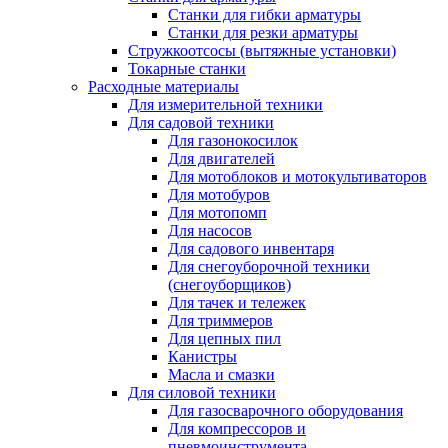
Станки для гибки арматуры
Станки для резки арматуры
Стружкоотсосы (вытяжные установки)
Токарные станки
Расходные материалы
Для измерительной техники
Для садовой техники
Для газонокосилок
Для двигателей
Для мотоблоков и мотокультиваторов
Для мотобуров
Для мотопомп
Для насосов
Для садового инвентаря
Для снегоуборочной техники
(снегоуборщиков)
Для тачек и тележек
Для триммеров
Для цепных пил
Канистры
Масла и смазки
Для силовой техники
Для газосварочного оборудования
Для компрессоров и
пневмоинструмента