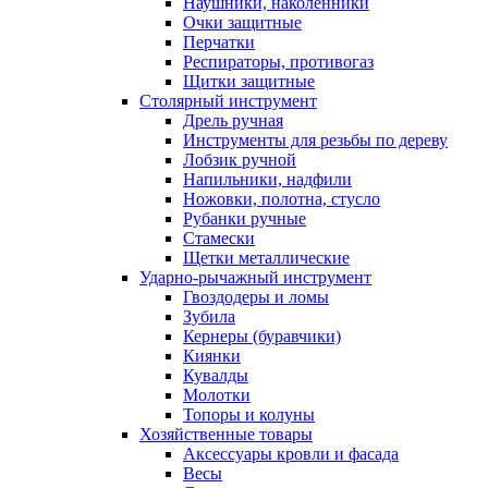
Наушники, наколенники
Очки защитные
Перчатки
Респираторы, противогаз
Щитки защитные
Столярный инструмент
Дрель ручная
Инструменты для резьбы по дереву
Лобзик ручной
Напильники, надфили
Ножовки, полотна, стусло
Рубанки ручные
Стамески
Щетки металлические
Ударно-рычажный инструмент
Гвоздодеры и ломы
Зубила
Кернеры (буравчики)
Киянки
Кувалды
Молотки
Топоры и колуны
Хозяйственные товары
Аксессуары кровли и фасада
Весы