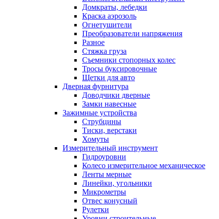
Домкраты, лебедки
Краска аэрозоль
Огнетушители
Преобразователи напряжения
Разное
Стяжка груза
Съемники стопорных колес
Тросы буксировочные
Щетки для авто
Дверная фурнитура
Доводчики дверные
Замки навесные
Зажимные устройства
Струбцины
Тиски, верстаки
Хомуты
Измерительный инструмент
Гидроуровни
Колесо измерительное механическое
Ленты мерные
Линейки, угольники
Микрометры
Отвес конусный
Рулетки
Уровни строительные