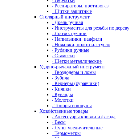
- Перчатки
- Респираторы, противогаз
- Щитки защитные
Столярный инструмент
- Дрель ручная
- Инструменты для резьбы по дереву
- Лобзик ручной
- Напильники, надфили
- Ножовки, полотна, стусло
- Рубанки ручные
- Стамески
- Щетки металлические
Ударно-рычажный инструмент
- Гвоздодеры и ломы
- Зубила
- Кернеры (буравчики)
- Киянки
- Кувалды
- Молотки
- Топоры и колуны
Хозяйственные товары
- Аксессуары кровли и фасада
- Весы
- Лупы увеличительные
- Термометры