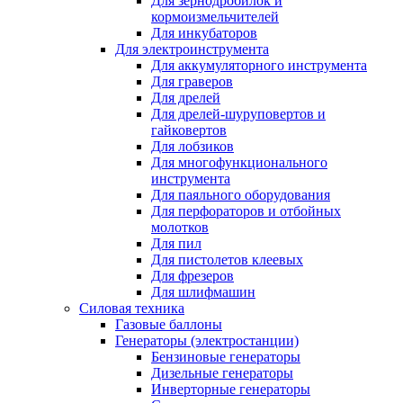
Для зернодробилок и
кормоизмельчителей
Для инкубаторов
Для электроинструмента
Для аккумуляторного инструмента
Для граверов
Для дрелей
Для дрелей-шуруповертов и
гайковертов
Для лобзиков
Для многофункционального
инструмента
Для паяльного оборудования
Для перфораторов и отбойных
молотков
Для пил
Для пистолетов клеевых
Для фрезеров
Для шлифмашин
Силовая техника
Газовые баллоны
Генераторы (электростанции)
Бензиновые генераторы
Дизельные генераторы
Инверторные генераторы