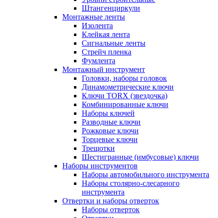
Штангенциркули
Монтажные ленты
Изолента
Клейкая лента
Сигнальные ленты
Стрейч пленка
Фумлента
Монтажный инструмент
Головки, наборы головок
Динамометрические ключи
Ключи TORX (звездочка)
Комбинированные ключи
Наборы ключей
Разводные ключи
Рожковые ключи
Торцевые ключи
Трещотки
Шестигранные (имбусовые) ключи
Наборы инструментов
Наборы автомобильного инструмента
Наборы столярно-слесарного
инструмента
Отвертки и наборы отверток
Наборы отверток