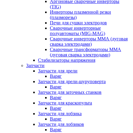
Аргоновые сварочные инверторы
(TIG)
Инверторы плазменной резки
(плазморезы)
Печи для сушки электродов
Сварочные инверторные
полуавтоматы (MIG-MAG)
Сварочные инверторы ММА (дуговая
сварка электродами)
Сварочные трансформаторы ММА
(дуговая сварка электродами)
Стабилизаторы напряжения
Запчасти
Запчасти для дрели
Варяг
Запчасти для дрели-шуруповерта
Варяг
Запчасти для заточных станков
Варяг
Запчасти для краскопульта
Варяг
Запчасти для лобзика
Варяг
Запчасти для лобзиков
Варяг