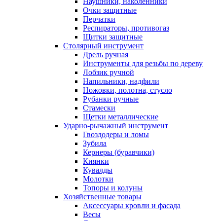
Наушники, наколенники
Очки защитные
Перчатки
Респираторы, противогаз
Щитки защитные
Столярный инструмент
Дрель ручная
Инструменты для резьбы по дереву
Лобзик ручной
Напильники, надфили
Ножовки, полотна, стусло
Рубанки ручные
Стамески
Щетки металлические
Ударно-рычажный инструмент
Гвоздодеры и ломы
Зубила
Кернеры (буравчики)
Киянки
Кувалды
Молотки
Топоры и колуны
Хозяйственные товары
Аксессуары кровли и фасада
Весы