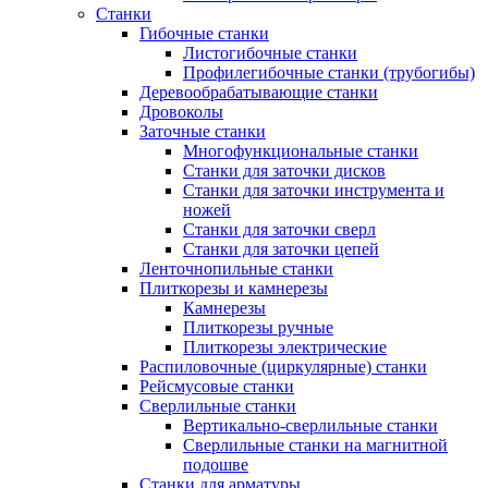
Станки
Гибочные станки
Листогибочные станки
Профилегибочные станки (трубогибы)
Деревообрабатывающие станки
Дровоколы
Заточные станки
Многофункциональные станки
Станки для заточки дисков
Станки для заточки инструмента и
ножей
Станки для заточки сверл
Станки для заточки цепей
Ленточнопильные станки
Плиткорезы и камнерезы
Камнерезы
Плиткорезы ручные
Плиткорезы электрические
Распиловочные (циркулярные) станки
Рейсмусовые станки
Сверлильные станки
Вертикально-сверлильные станки
Сверлильные станки на магнитной
подошве
Станки для арматуры