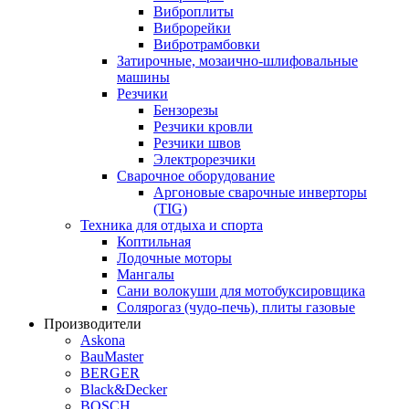
Виброплиты
Виброрейки
Вибротрамбовки
Затирочные, мозаично-шлифовальные
машины
Резчики
Бензорезы
Резчики кровли
Резчики швов
Электрорезчики
Сварочное оборудование
Аргоновые сварочные инверторы
(TIG)
Техника для отдыха и спорта
Коптильная
Лодочные моторы
Мангалы
Сани волокуши для мотобуксировщика
Солярогаз (чудо-печь), плиты газовые
Производители
Askona
BauMaster
BERGER
Black&Decker
BOSCH