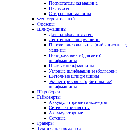
Подметательная машина
Пылесосы
Стиральные машины
Фен строительный
Фрезеры
Шлифмашины
Для шлифования стен
Ленточные шлифмашины
Плоскошлифовальные (вибрационные)
машины
Полировальные (для авто)
шлифмашины
Прямые шлифмашины
Угловые шлифмашины (болгарки)
Щеточные шлифмашины
Эксцентриковые (орбитальные)
шлифмашины
Штроборезы
Гайковерты
Аккумуляторные гайковерты
Сетевые гайковерты
Аккумуляторные
Сетевые
Граверы
Техника для дома и сада