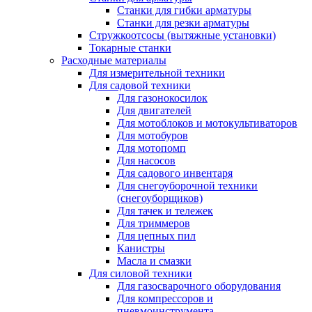
Станки для гибки арматуры
Станки для резки арматуры
Стружкоотсосы (вытяжные установки)
Токарные станки
Расходные материалы
Для измерительной техники
Для садовой техники
Для газонокосилок
Для двигателей
Для мотоблоков и мотокультиваторов
Для мотобуров
Для мотопомп
Для насосов
Для садового инвентаря
Для снегоуборочной техники
(снегоуборщиков)
Для тачек и тележек
Для триммеров
Для цепных пил
Канистры
Масла и смазки
Для силовой техники
Для газосварочного оборудования
Для компрессоров и
пневмоинструмента