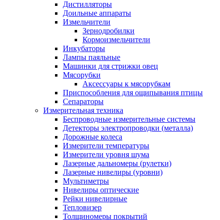
Дистилляторы
Доильные аппараты
Измельчители
Зернодробилки
Кормоизмельчители
Инкубаторы
Лампы паяльные
Машинки для стрижки овец
Мясорубки
Аксессуары к мясорубкам
Приспособления для ощипывания птицы
Сепараторы
Измерительная техника
Беспроводные измерительные системы
Детекторы электропроводки (металла)
Дорожные колеса
Измерители температуры
Измерители уровня шума
Лазерные дальномеры (рулетки)
Лазерные нивелиры (уровни)
Мультиметры
Нивелиры оптические
Рейки нивелирные
Тепловизер
Толщиномеры покрытий