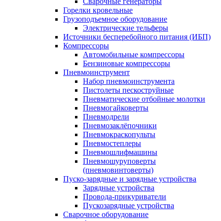
Сварочные генераторы
Горелки кровельные
Грузоподъемное оборудование
Электрические тельферы
Источники бесперебойного питания (ИБП)
Компрессоры
Автомобильные компрессоры
Бензиновые компрессоры
Пневмоинструмент
Набор пневмоинструмента
Пистолеты пескоструйные
Пневматические отбойные молотки
Пневмогайковерты
Пневмодрели
Пневмозаклёпочники
Пневмокраскопульты
Пневмостеплеры
Пневмошлифмашины
Пневмошуруповерты
(пневмовинтоверты)
Пуско-зарядные и зарядные устройства
Зарядные устройства
Провода-прикуриватели
Пускозарядные устройства
Сварочное оборудование