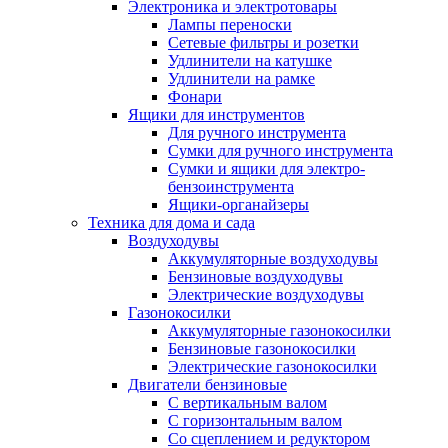
Электроника и электротовары
Лампы переноски
Сетевые фильтры и розетки
Удлинители на катушке
Удлинители на рамке
Фонари
Ящики для инструментов
Для ручного инструмента
Сумки для ручного инструмента
Сумки и ящики для электро-
бензоинструмента
Ящики-органайзеры
Техника для дома и сада
Воздуходувы
Аккумуляторные воздуходувы
Бензиновые воздуходувы
Электрические воздуходувы
Газонокосилки
Аккумуляторные газонокосилки
Бензиновые газонокосилки
Электрические газонокосилки
Двигатели бензиновые
С вертикальным валом
С горизонтальным валом
Со сцеплением и редуктором