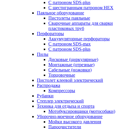
С патроном SDS-plus
С шестигранным патроном HEX
Паяльное оборудование
Пистолеты паяльные
Сварочные аппараты для сварки
пластиковых труб
Перфораторы
Аккумуляторные перфораторы
С патроном SDS-max
С патроном SDS-plus
Пилы
Дисковые (циркулярные)
Монтажные (отрезные)
Сабельные (ножовки)
Торцовочные
Пистолет клеевой электрический
Распродажа
Компрессоры
Рубанки
Степлер электрический
Техника для отдыха и спорта
Мотобуксировщики (мотособаки)
Уборочно-моечное оборудование
Мойки высокого давления
Пароочистители