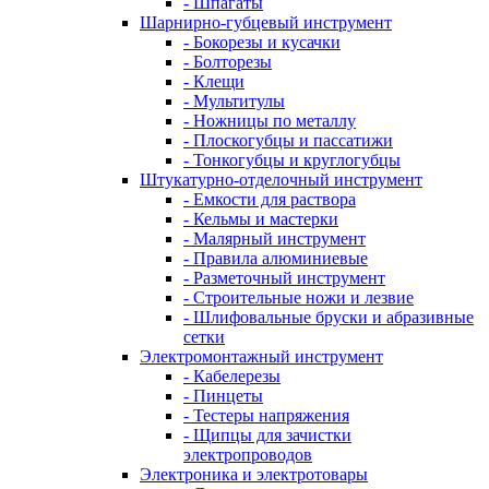
- Шпагаты
Шарнирно-губцевый инструмент
- Бокорезы и кусачки
- Болторезы
- Клещи
- Мультитулы
- Ножницы по металлу
- Плоскогубцы и пассатижи
- Тонкогубцы и круглогубцы
Штукатурно-отделочный инструмент
- Емкости для раствора
- Кельмы и мастерки
- Малярный инструмент
- Правила алюминиевые
- Разметочный инструмент
- Строительные ножи и лезвие
- Шлифовальные бруски и абразивные
сетки
Электромонтажный инструмент
- Кабелерезы
- Пинцеты
- Тестеры напряжения
- Щипцы для зачистки
электропроводов
Электроника и электротовары