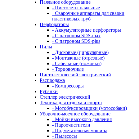
Паяльное оборудование
- Пистолеты паяльные
- Сварочные аппараты для сварки
пластиковых труб
Перфораторы
- Аккумуляторные перфораторы
- С патроном SDS-max
- С патроном SDS-plus
Пилы
- Дисковые (циркулярные)
- Монтажные (отрезные)
- Сабельные (ножовки)
- Торцовочные
Пистолет клеевой электрический
Распродажа
- Компрессоры
Рубанки
Степлер электрический
Техника для отдыха и спорта
- Мотобуксировщики (мотособаки)
Уборочно-моечное оборудование
- Мойки высокого давления
- Пароочистители
- Подметательная машина
- Пылесосы