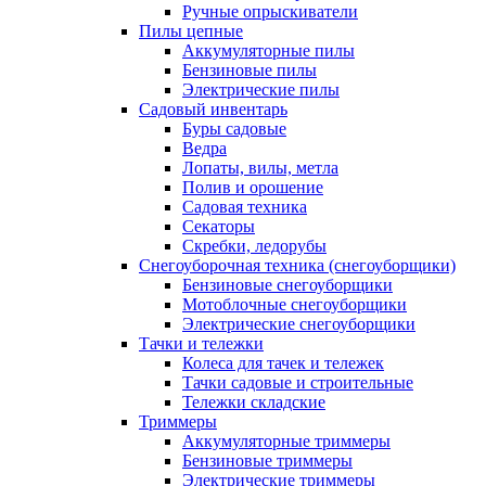
Ручные опрыскиватели
Пилы цепные
Аккумуляторные пилы
Бензиновые пилы
Электрические пилы
Садовый инвентарь
Буры садовые
Ведра
Лопаты, вилы, метла
Полив и орошение
Садовая техника
Секаторы
Скребки, ледорубы
Снегоуборочная техника (снегоуборщики)
Бензиновые снегоуборщики
Мотоблочные снегоуборщики
Электрические снегоуборщики
Тачки и тележки
Колеса для тачек и тележек
Тачки садовые и строительные
Тележки складские
Триммеры
Аккумуляторные триммеры
Бензиновые триммеры
Электрические триммеры