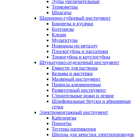
Лупы увеличительные
Термометры
Шпагаты
Шарнирно-губцевый инструмент
Бокорезы и кусачки
Болторезы
Клещи
Мультитулы
Ножницы по металлу
Плоскогубцы и пассатижи
Тонкогубцы и круглогубцы
Штукатурно-отделочный инструмент
Емкости для раствора
Кельмы и мастерки
Малярный инструмент
Правила алюминиевые
Разметочный инструмент
Строительные ножи и лезвие
Шлифовальные бруски и абразивные
сетки
Электромонтажный инструмент
Кабелерезы
Пинцеты
Тестеры напряжения
Щипцы для зачистки электропроводов