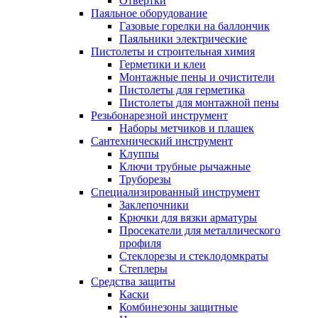
Отвертки
Паяльное оборудование
Газовые горелки на баллончик
Паяльники электрические
Пистолеты и строительная химия
Герметики и клеи
Монтажные пены и очистители
Пистолеты для герметика
Пистолеты для монтажной пены
Резьбонарезной инструмент
Наборы метчиков и плашек
Сантехнический инструмент
Клуппы
Ключи трубные рычажные
Труборезы
Специализированный инструмент
Заклепочники
Крючки для вязки арматуры
Просекатели для металлического
профиля
Стеклорезы и стеклодомкраты
Степлеры
Средства защиты
Каски
Комбинезоны защитные