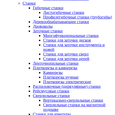
Станки
Гибочные станки
Листогибочные станки
Профилегибочные станки (трубогибы)
Деревообрабатывающие станки
Дровоколы
Заточные станки
Многофункциональные станки
Станки для заточки дисков
Станки для заточки инструмента и
ножей
Станки для заточки сверл
Станки для заточки цепей
Ленточнопильные станки
Плиткорезы и камнерезы
Камнерезы
Плиткорезы ручные
Плиткорезы электрические
Распиловочные (циркулярные) станки
Рейсмусовые станки
Сверлильные станки
Вертикально-сверлильные станки
Сверлильные станки на магнитной
подошве
Станки для арматуры