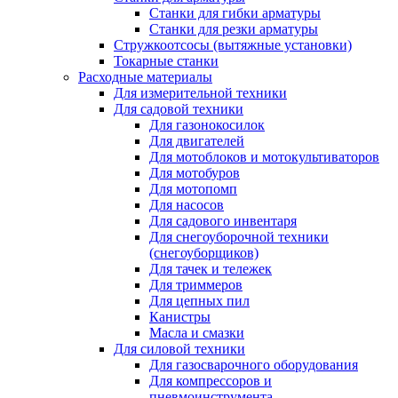
Станки для гибки арматуры
Станки для резки арматуры
Стружкоотсосы (вытяжные установки)
Токарные станки
Расходные материалы
Для измерительной техники
Для садовой техники
Для газонокосилок
Для двигателей
Для мотоблоков и мотокультиваторов
Для мотобуров
Для мотопомп
Для насосов
Для садового инвентаря
Для снегоуборочной техники
(снегоуборщиков)
Для тачек и тележек
Для триммеров
Для цепных пил
Канистры
Масла и смазки
Для силовой техники
Для газосварочного оборудования
Для компрессоров и
пневмоинструмента