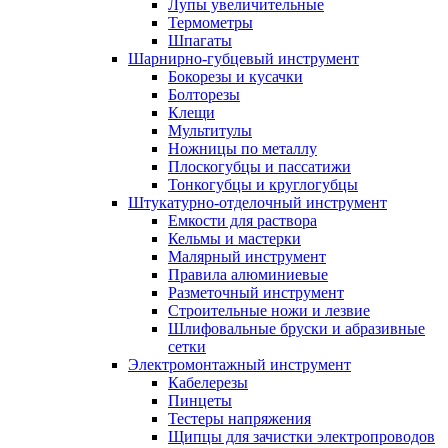
Лупы увеличительные
Термометры
Шпагаты
Шарнирно-губцевый инструмент
Бокорезы и кусачки
Болторезы
Клещи
Мультитулы
Ножницы по металлу
Плоскогубцы и пассатижи
Тонкогубцы и круглогубцы
Штукатурно-отделочный инструмент
Емкости для раствора
Кельмы и мастерки
Малярный инструмент
Правила алюминиевые
Разметочный инструмент
Строительные ножи и лезвие
Шлифовальные бруски и абразивные
сетки
Электромонтажный инструмент
Кабелерезы
Пинцеты
Тестеры напряжения
Щипцы для зачистки электропроводов