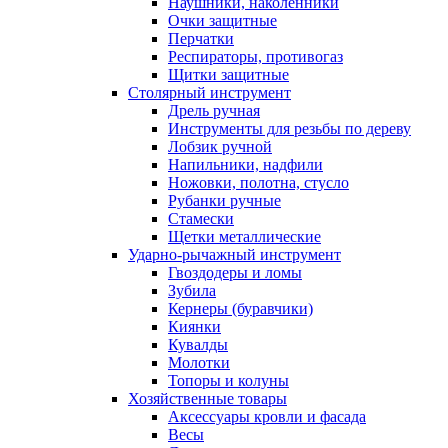
Наушники, наколенники
Очки защитные
Перчатки
Респираторы, противогаз
Щитки защитные
Столярный инструмент
Дрель ручная
Инструменты для резьбы по дереву
Лобзик ручной
Напильники, надфили
Ножовки, полотна, стусло
Рубанки ручные
Стамески
Щетки металлические
Ударно-рычажный инструмент
Гвоздодеры и ломы
Зубила
Кернеры (буравчики)
Киянки
Кувалды
Молотки
Топоры и колуны
Хозяйственные товары
Аксессуары кровли и фасада
Весы