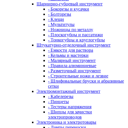
Шарнирно-губцевый инструмент
- Бокорезы и кусачки
- Болторезы
- Клещи
- Мультитулы
- Ножницы по металлу
- Плоскогубцы и пассатижи
- Тонкогубцы и круглогубцы
Штукатурно-отделочный инструмент
- Емкости для раствора
- Кельмы и мастерки
- Малярный инструмент
- Правила алюминиевые
- Разметочный инструмент
- Строительные ножи и лезвие
- Шлифовальные бруски и абразивные
сетки
Электромонтажный инструмент
- Кабелерезы
- Пинцеты
- Тестеры напряжения
- Щипцы для зачистки
электропроводов
Электроника и электротовары
- Лампы переноски