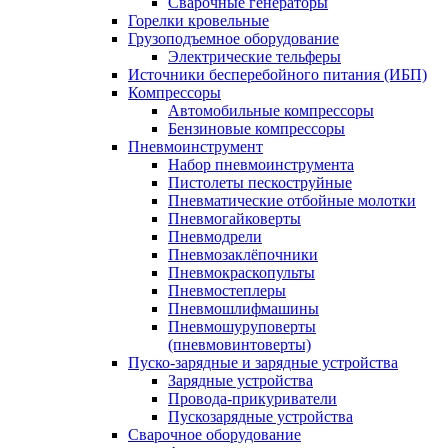
Сварочные генераторы
Горелки кровельные
Грузоподъемное оборудование
Электрические тельферы
Источники бесперебойного питания (ИБП)
Компрессоры
Автомобильные компрессоры
Бензиновые компрессоры
Пневмоинструмент
Набор пневмоинструмента
Пистолеты пескоструйные
Пневматические отбойные молотки
Пневмогайковерты
Пневмодрели
Пневмозаклёпочники
Пневмокраскопульты
Пневмостеплеры
Пневмошлифмашины
Пневмошуруповерты
(пневмовинтоверты)
Пуско-зарядные и зарядные устройства
Зарядные устройства
Провода-прикуриватели
Пускозарядные устройства
Сварочное оборудование