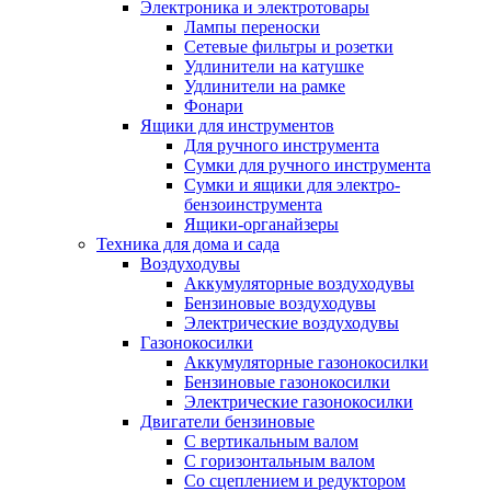
Электроника и электротовары
Лампы переноски
Сетевые фильтры и розетки
Удлинители на катушке
Удлинители на рамке
Фонари
Ящики для инструментов
Для ручного инструмента
Сумки для ручного инструмента
Сумки и ящики для электро-
бензоинструмента
Ящики-органайзеры
Техника для дома и сада
Воздуходувы
Аккумуляторные воздуходувы
Бензиновые воздуходувы
Электрические воздуходувы
Газонокосилки
Аккумуляторные газонокосилки
Бензиновые газонокосилки
Электрические газонокосилки
Двигатели бензиновые
С вертикальным валом
С горизонтальным валом
Со сцеплением и редуктором