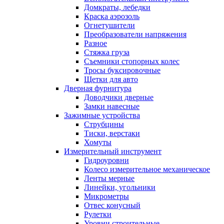
Домкраты, лебедки
Краска аэрозоль
Огнетушители
Преобразователи напряжения
Разное
Стяжка груза
Съемники стопорных колес
Тросы буксировочные
Щетки для авто
Дверная фурнитура
Доводчики дверные
Замки навесные
Зажимные устройства
Струбцины
Тиски, верстаки
Хомуты
Измерительный инструмент
Гидроуровни
Колесо измерительное механическое
Ленты мерные
Линейки, угольники
Микрометры
Отвес конусный
Рулетки
Уровни строительные