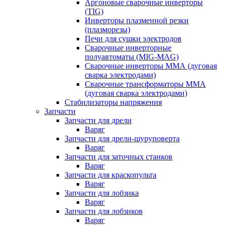
Аргоновые сварочные инверторы
(TIG)
Инверторы плазменной резки
(плазморезы)
Печи для сушки электродов
Сварочные инверторные
полуавтоматы (MIG-MAG)
Сварочные инверторы ММА (дуговая
сварка электродами)
Сварочные трансформаторы ММА
(дуговая сварка электродами)
Стабилизаторы напряжения
Запчасти
Запчасти для дрели
Варяг
Запчасти для дрели-шуруповерта
Варяг
Запчасти для заточных станков
Варяг
Запчасти для краскопульта
Варяг
Запчасти для лобзика
Варяг
Запчасти для лобзиков
Варяг