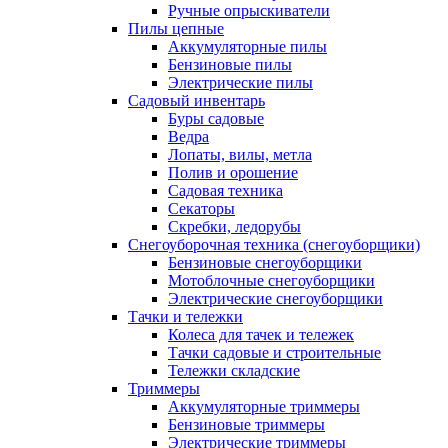
Ручные опрыскиватели
Пилы цепные
Аккумуляторные пилы
Бензиновые пилы
Электрические пилы
Садовый инвентарь
Буры садовые
Ведра
Лопаты, вилы, метла
Полив и орошение
Садовая техника
Секаторы
Скребки, ледорубы
Снегоуборочная техника (снегоуборщики)
Бензиновые снегоуборщики
Мотоблочные снегоуборщики
Электрические снегоуборщики
Тачки и тележки
Колеса для тачек и тележек
Тачки садовые и строительные
Тележки складские
Триммеры
Аккумуляторные триммеры
Бензиновые триммеры
Электрические триммеры