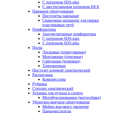
С патроном SDS-plus
С шестигранным патроном HEX
Паяльное оборудование
Пистолеты паяльные
Сварочные аппараты для сварки
пластиковых труб
Перфораторы
Аккумуляторные перфораторы
С патроном SDS-max
С патроном SDS-plus
Пилы
Дисковые (циркулярные)
Монтажные (отрезные)
Сабельные (ножовки)
Торцовочные
Пистолет клеевой электрический
Распродажа
Компрессоры
Рубанки
Степлер электрический
Техника для отдыха и спорта
Мотобуксировщики (мотособаки)
Уборочно-моечное оборудование
Мойки высокого давления
Пароочистители