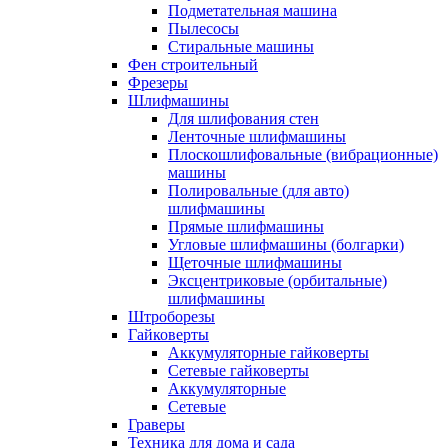
Подметательная машина
Пылесосы
Стиральные машины
Фен строительный
Фрезеры
Шлифмашины
Для шлифования стен
Ленточные шлифмашины
Плоскошлифовальные (вибрационные)
машины
Полировальные (для авто)
шлифмашины
Прямые шлифмашины
Угловые шлифмашины (болгарки)
Щеточные шлифмашины
Эксцентриковые (орбитальные)
шлифмашины
Штроборезы
Гайковерты
Аккумуляторные гайковерты
Сетевые гайковерты
Аккумуляторные
Сетевые
Граверы
Техника для дома и сада