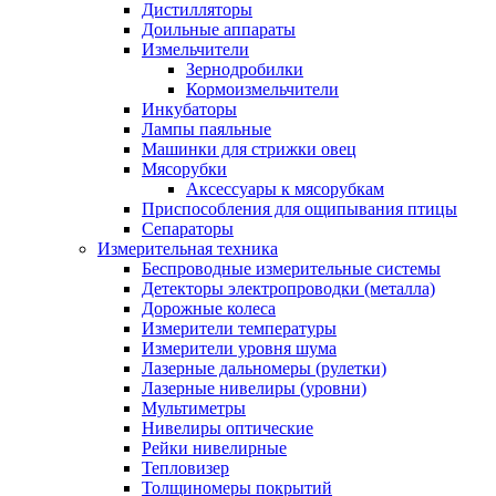
Дистилляторы
Доильные аппараты
Измельчители
Зернодробилки
Кормоизмельчители
Инкубаторы
Лампы паяльные
Машинки для стрижки овец
Мясорубки
Аксессуары к мясорубкам
Приспособления для ощипывания птицы
Сепараторы
Измерительная техника
Беспроводные измерительные системы
Детекторы электропроводки (металла)
Дорожные колеса
Измерители температуры
Измерители уровня шума
Лазерные дальномеры (рулетки)
Лазерные нивелиры (уровни)
Мультиметры
Нивелиры оптические
Рейки нивелирные
Тепловизер
Толщиномеры покрытий