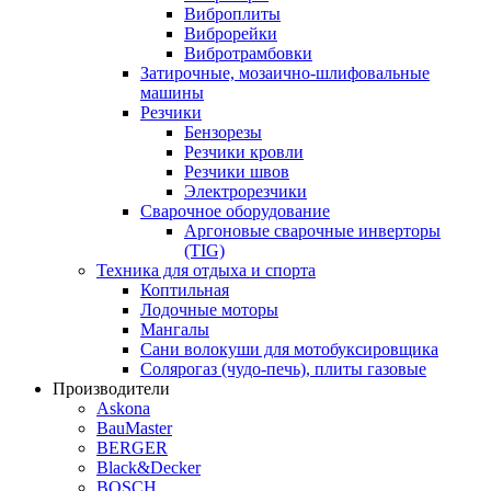
Виброплиты
Виброрейки
Вибротрамбовки
Затирочные, мозаично-шлифовальные
машины
Резчики
Бензорезы
Резчики кровли
Резчики швов
Электрорезчики
Сварочное оборудование
Аргоновые сварочные инверторы
(TIG)
Техника для отдыха и спорта
Коптильная
Лодочные моторы
Мангалы
Сани волокуши для мотобуксировщика
Солярогаз (чудо-печь), плиты газовые
Производители
Askona
BauMaster
BERGER
Black&Decker
BOSCH