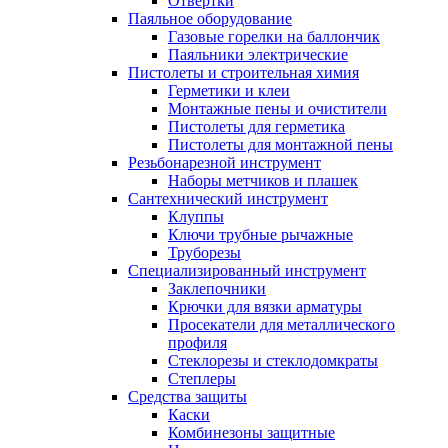
Отвертки
Паяльное оборудование
Газовые горелки на баллончик
Паяльники электрические
Пистолеты и строительная химия
Герметики и клеи
Монтажные пены и очистители
Пистолеты для герметика
Пистолеты для монтажной пены
Резьбонарезной инструмент
Наборы метчиков и плашек
Сантехнический инструмент
Клуппы
Ключи трубные рычажные
Труборезы
Специализированный инструмент
Заклепочники
Крючки для вязки арматуры
Просекатели для металлического
профиля
Стеклорезы и стеклодомкраты
Степлеры
Средства защиты
Каски
Комбинезоны защитные