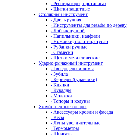
- Респираторы, противогаз
- Щитки защитные
Столярный инструмент
- Дрель ручная
- Инструменты для резьбы по дереву
- Лобзик ручной
- Напильники, надфили
- Ножовки, полотна, стусло
- Рубанки ручные
- Стамески
- Щетки металлические
Ударно-рычажный инструмент
- Гвоздодеры и ломы
- Зубила
- Кернеры (буравчики)
- Киянки
- Кувалды
- Молотки
- Топоры и колуны
Хозяйственные товары
- Аксессуары кровли и фасада
- Весы
- Лупы увеличительные
- Термометры
- Шпагаты