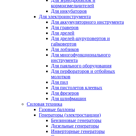
Для зернодробилок и
кормоизмельчителей
Для инкубаторов
Для электроинструмента
Для аккумуляторного инструмента
Для граверов
Для дрелей
Для дрелей-шуруповертов и
гайковертов
Для лобзиков
Для многофункционального
инструмента
Для паяльного оборудования
Для перфораторов и отбойных
молотков
Для пил
Для пистолетов клеевых
Для фрезеров
Для шлифмашин
Силовая техника
Газовые баллоны
Генераторы (электростанции)
Бензиновые генераторы
Дизельные генераторы
Инверторные генераторы