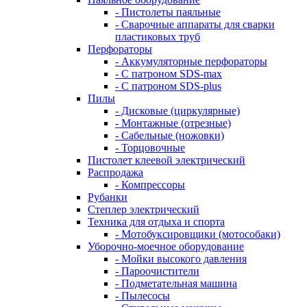
- Пистолеты паяльные
- Сварочные аппараты для сварки
пластиковых труб
Перфораторы
- Аккумуляторные перфораторы
- С патроном SDS-max
- С патроном SDS-plus
Пилы
- Дисковые (циркулярные)
- Монтажные (отрезные)
- Сабельные (ножовки)
- Торцовочные
Пистолет клеевой электрический
Распродажа
- Компрессоры
Рубанки
Степлер электрический
Техника для отдыха и спорта
- Мотобуксировщики (мотособаки)
Уборочно-моечное оборудование
- Мойки высокого давления
- Пароочистители
- Подметательная машина
- Пылесосы