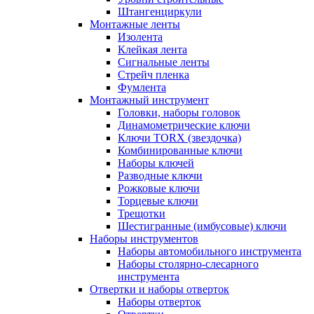
Штангенциркули
Монтажные ленты
Изолента
Клейкая лента
Сигнальные ленты
Стрейч пленка
Фумлента
Монтажный инструмент
Головки, наборы головок
Динамометрические ключи
Ключи TORX (звездочка)
Комбинированные ключи
Наборы ключей
Разводные ключи
Рожковые ключи
Торцевые ключи
Трещотки
Шестигранные (имбусовые) ключи
Наборы инструментов
Наборы автомобильного инструмента
Наборы столярно-слесарного
инструмента
Отвертки и наборы отверток
Наборы отверток