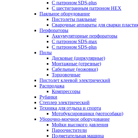
С патроном SDS-plus
С шестигранным патроном HEX
Паяльное оборудование
Пистолеты паяльные
Сварочные аппараты для сварки пласти
Перфораторы
Аккумуляторные перфораторы
С патроном SDS-max
С патроном SDS-plus
Пилы
Дисковые (циркулярные)
Монтажные (отрезные)
Сабельные (ножовки)
Торцовочные
Пистолет клеевой электрический
Распродажа
Компрессоры
Рубанки
Степлер электрический
Техника для отдыха и спорта
Мотобуксировщики (мотособаки)
Уборочно-моечное оборудование
Мойки высокого давления
Пароочистители
Подметательная машина