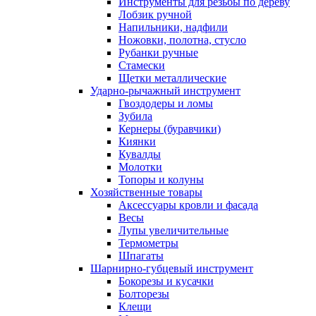
Инструменты для резьбы по дереву
Лобзик ручной
Напильники, надфили
Ножовки, полотна, стусло
Рубанки ручные
Стамески
Щетки металлические
Ударно-рычажный инструмент
Гвоздодеры и ломы
Зубила
Кернеры (буравчики)
Киянки
Кувалды
Молотки
Топоры и колуны
Хозяйственные товары
Аксессуары кровли и фасада
Весы
Лупы увеличительные
Термометры
Шпагаты
Шарнирно-губцевый инструмент
Бокорезы и кусачки
Болторезы
Клещи