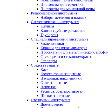
Монтажные пены и очистители
Пистолеты для герметика
Пистолеты для монтажной пены
Резьбонарезной инструмент
Наборы метчиков и плашек
Сантехнический инструмент
Клуппы
Ключи трубные рычажные
Труборезы
Специализированный инструмент
Заклепочники
Крючки для вязки арматуры
Просекатели для металлического профи
Стеклорезы и стеклодомкраты
Степлеры
Средства защиты
Каски
Комбинезоны защитные
Наушники, наколенники
Очки защитные
Перчатки
Респираторы, противогаз
Щитки защитные
Столярный инструмент
Дрель ручная