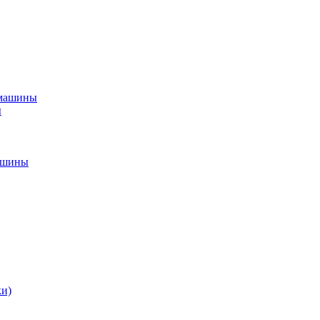
 машины
ы
ашины
ки)