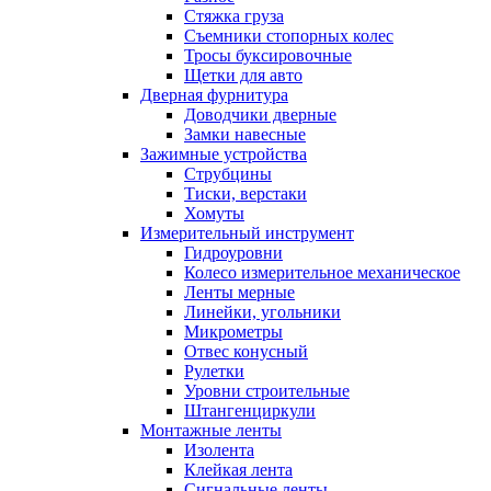
Стяжка груза
Съемники стопорных колес
Тросы буксировочные
Щетки для авто
Дверная фурнитура
Доводчики дверные
Замки навесные
Зажимные устройства
Струбцины
Тиски, верстаки
Хомуты
Измерительный инструмент
Гидроуровни
Колесо измерительное механическое
Ленты мерные
Линейки, угольники
Микрометры
Отвес конусный
Рулетки
Уровни строительные
Штангенциркули
Монтажные ленты
Изолента
Клейкая лента
Сигнальные ленты