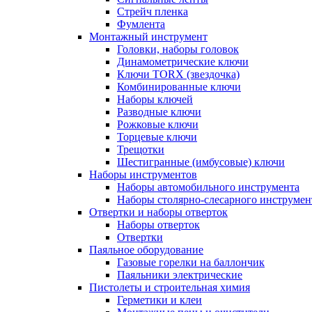
Стрейч пленка
Фумлента
Монтажный инструмент
Головки, наборы головок
Динамометрические ключи
Ключи TORX (звездочка)
Комбинированные ключи
Наборы ключей
Разводные ключи
Рожковые ключи
Торцевые ключи
Трещотки
Шестигранные (имбусовые) ключи
Наборы инструментов
Наборы автомобильного инструмента
Наборы столярно-слесарного инструмен
Отвертки и наборы отверток
Наборы отверток
Отвертки
Паяльное оборудование
Газовые горелки на баллончик
Паяльники электрические
Пистолеты и строительная химия
Герметики и клеи