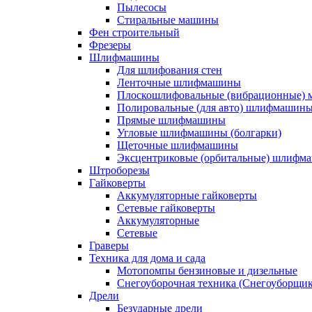
Пылесосы
Стиральные машины
Фен строительный
Фрезеры
Шлифмашины
Для шлифования стен
Ленточные шлифмашины
Плоскошлифовальные (вибрационные)
Полировальные (для авто) шлифмашин
Прямые шлифмашины
Угловые шлифмашины (болгарки)
Щеточные шлифмашины
Эксцентриковые (орбитальные) шлифм
Штроборезы
Гайковерты
Аккумуляторные гайковерты
Сетевые гайковерты
Аккумуляторные
Сетевые
Граверы
Техника для дома и сада
Мотопомпы бензиновые и дизельные
Снегоуборочная техника (Снегоуборщи
Дрели
Безударные дрели