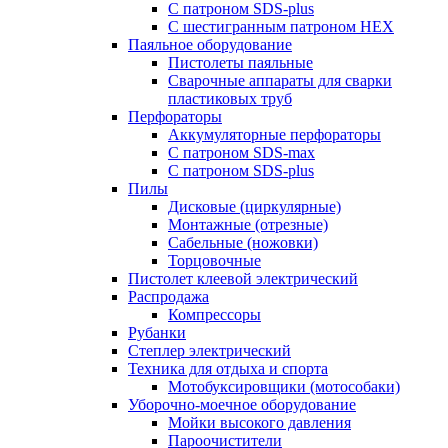
С патроном SDS-plus
С шестигранным патроном HEX
Паяльное оборудование
Пистолеты паяльные
Сварочные аппараты для сварки
пластиковых труб
Перфораторы
Аккумуляторные перфораторы
С патроном SDS-max
С патроном SDS-plus
Пилы
Дисковые (циркулярные)
Монтажные (отрезные)
Сабельные (ножовки)
Торцовочные
Пистолет клеевой электрический
Распродажа
Компрессоры
Рубанки
Степлер электрический
Техника для отдыха и спорта
Мотобуксировщики (мотособаки)
Уборочно-моечное оборудование
Мойки высокого давления
Пароочистители