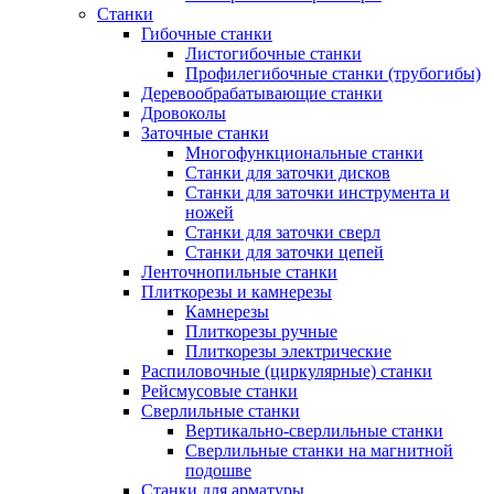
Станки
Гибочные станки
Листогибочные станки
Профилегибочные станки (трубогибы)
Деревообрабатывающие станки
Дровоколы
Заточные станки
Многофункциональные станки
Станки для заточки дисков
Станки для заточки инструмента и
ножей
Станки для заточки сверл
Станки для заточки цепей
Ленточнопильные станки
Плиткорезы и камнерезы
Камнерезы
Плиткорезы ручные
Плиткорезы электрические
Распиловочные (циркулярные) станки
Рейсмусовые станки
Сверлильные станки
Вертикально-сверлильные станки
Сверлильные станки на магнитной
подошве
Станки для арматуры