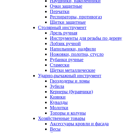
Наушники, наколенники
Очки защитные
Перчатки
Респираторы, противогаз
Щитки защитные
Столярный инструмент
Дрель ручная
Инструменты для резьбы по дереву
Лобзик ручной
Напильники, надфили
Ножовки, полотна, стусло
Рубанки ручные
Стамески
Щетки металлические
Ударно-рычажный инструмент
Гвоздодеры и ломы
Зубила
Кернеры (буравчики)
Киянки
Кувалды
Молотки
Топоры и колуны
Хозяйственные товары
Аксессуары кровли и фасада
Весы