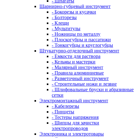
- Шпагаты
Шарнирно-губцевый инструмент
- Бокорезы и кусачки
- Болторезы
- Клещи
- Мультитулы
- Ножницы по металлу
- Плоскогубцы и пассатижи
- Тонкогубцы и круглогубцы
Штукатурно-отделочный инструмент
- Емкости для раствора
- Кельмы и мастерки
- Малярный инструмент
- Правила алюминиевые
- Разметочный инструмент
- Строительные ножи и лезвие
- Шлифовальные бруски и абразивные
сетки
Электромонтажный инструмент
- Кабелерезы
- Пинцеты
- Тестеры напряжения
- Щипцы для зачистки
электропроводов
Электроника и электротовары