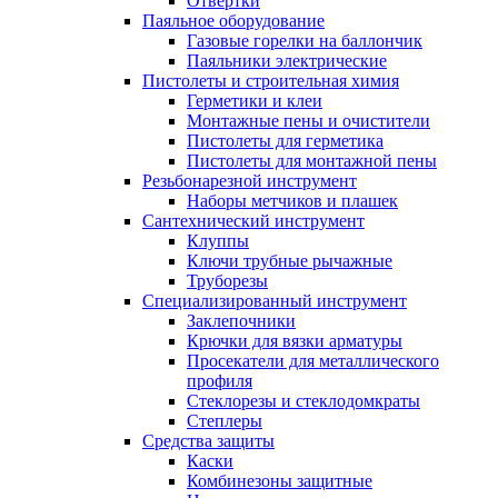
Отвертки
Паяльное оборудование
Газовые горелки на баллончик
Паяльники электрические
Пистолеты и строительная химия
Герметики и клеи
Монтажные пены и очистители
Пистолеты для герметика
Пистолеты для монтажной пены
Резьбонарезной инструмент
Наборы метчиков и плашек
Сантехнический инструмент
Клуппы
Ключи трубные рычажные
Труборезы
Специализированный инструмент
Заклепочники
Крючки для вязки арматуры
Просекатели для металлического
профиля
Стеклорезы и стеклодомкраты
Степлеры
Средства защиты
Каски
Комбинезоны защитные