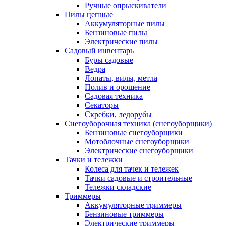
Ручные опрыскиватели
Пилы цепные
Аккумуляторные пилы
Бензиновые пилы
Электрические пилы
Садовый инвентарь
Буры садовые
Ведра
Лопаты, вилы, метла
Полив и орошение
Садовая техника
Секаторы
Скребки, ледорубы
Снегоуборочная техника (снегоуборщики)
Бензиновые снегоуборщики
Мотоблочные снегоуборщики
Электрические снегоуборщики
Тачки и тележки
Колеса для тачек и тележек
Тачки садовые и строительные
Тележки складские
Триммеры
Аккумуляторные триммеры
Бензиновые триммеры
Электрические триммеры