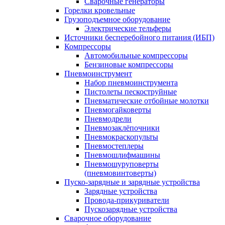
Сварочные генераторы
Горелки кровельные
Грузоподъемное оборудование
Электрические тельферы
Источники бесперебойного питания (ИБП)
Компрессоры
Автомобильные компрессоры
Бензиновые компрессоры
Пневмоинструмент
Набор пневмоинструмента
Пистолеты пескоструйные
Пневматические отбойные молотки
Пневмогайковерты
Пневмодрели
Пневмозаклёпочники
Пневмокраскопульты
Пневмостеплеры
Пневмошлифмашины
Пневмошуруповерты
(пневмовинтоверты)
Пуско-зарядные и зарядные устройства
Зарядные устройства
Провода-прикуриватели
Пускозарядные устройства
Сварочное оборудование