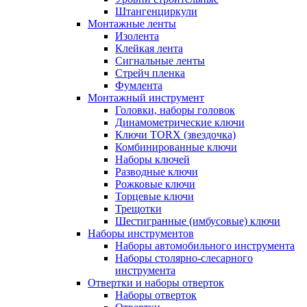
Штангенциркули
Монтажные ленты
Изолента
Клейкая лента
Сигнальные ленты
Стрейч пленка
Фумлента
Монтажный инструмент
Головки, наборы головок
Динамометрические ключи
Ключи TORX (звездочка)
Комбинированные ключи
Наборы ключей
Разводные ключи
Рожковые ключи
Торцевые ключи
Трещотки
Шестигранные (имбусовые) ключи
Наборы инструментов
Наборы автомобильного инструмента
Наборы столярно-слесарного
инструмента
Отвертки и наборы отверток
Наборы отверток