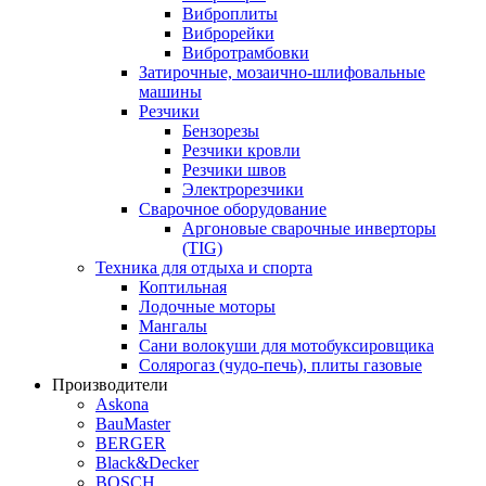
Виброплиты
Виброрейки
Вибротрамбовки
Затирочные, мозаично-шлифовальные
машины
Резчики
Бензорезы
Резчики кровли
Резчики швов
Электрорезчики
Сварочное оборудование
Аргоновые сварочные инверторы
(TIG)
Техника для отдыха и спорта
Коптильная
Лодочные моторы
Мангалы
Сани волокуши для мотобуксировщика
Солярогаз (чудо-печь), плиты газовые
Производители
Askona
BauMaster
BERGER
Black&Decker
BOSCH