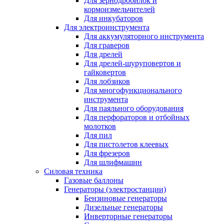
Для зернодробилок и
кормоизмельчителей
Для инкубаторов
Для электроинструмента
Для аккумуляторного инструмента
Для граверов
Для дрелей
Для дрелей-шуруповертов и
гайковертов
Для лобзиков
Для многофункционального
инструмента
Для паяльного оборудования
Для перфораторов и отбойных
молотков
Для пил
Для пистолетов клеевых
Для фрезеров
Для шлифмашин
Силовая техника
Газовые баллоны
Генераторы (электростанции)
Бензиновые генераторы
Дизельные генераторы
Инверторные генераторы