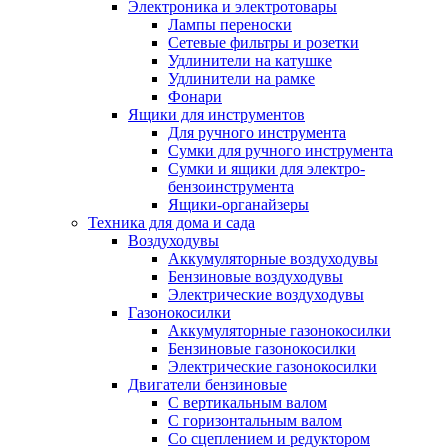
Электроника и электротовары
Лампы переноски
Сетевые фильтры и розетки
Удлинители на катушке
Удлинители на рамке
Фонари
Ящики для инструментов
Для ручного инструмента
Сумки для ручного инструмента
Сумки и ящики для электро-
бензоинструмента
Ящики-органайзеры
Техника для дома и сада
Воздуходувы
Аккумуляторные воздуходувы
Бензиновые воздуходувы
Электрические воздуходувы
Газонокосилки
Аккумуляторные газонокосилки
Бензиновые газонокосилки
Электрические газонокосилки
Двигатели бензиновые
С вертикальным валом
С горизонтальным валом
Со сцеплением и редуктором