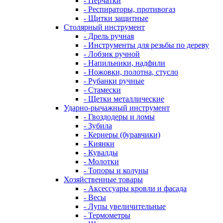
- Перчатки
- Респираторы, противогаз
- Щитки защитные
Столярный инструмент
- Дрель ручная
- Инструменты для резьбы по дереву
- Лобзик ручной
- Напильники, надфили
- Ножовки, полотна, стусло
- Рубанки ручные
- Стамески
- Щетки металлические
Ударно-рычажный инструмент
- Гвоздодеры и ломы
- Зубила
- Кернеры (буравчики)
- Киянки
- Кувалды
- Молотки
- Топоры и колуны
Хозяйственные товары
- Аксессуары кровли и фасада
- Весы
- Лупы увеличительные
- Термометры