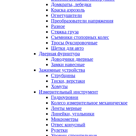
Домкраты, лебедки
Краска аэрозоль
Огнетушители
Преобразователи напряжения
Разное
Стяжка груза
Съемники стопорных колес
Тросы буксировочные
Щетки для авто
Дверная фурнитура
Доводчики дверные
Замки навесные
Зажимные устройства
Струбцины
Тиски, верстаки
Хомуты
Измерительный инструмент
Гидроуровни
Колесо измерительное механическое
Ленты мерные
Линейки, угольники
Микрометры
Отвес конусный
Рулетки
Уровни строительные