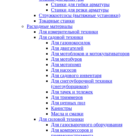
Станки для гибки арматуры
Станки для резки арматуры
Стружкоотсосы (вытяжные установки)
Токарные станки
Расходные материалы
Для измерительной техники
Для садовой техники
Для газонокосилок
Для двигателей
Для мотоблоков и мотокультиваторов
Для мотобуров
Для мотопомп
Для насосов
Для садового инвентаря
Для снегоуборочной техники
(снегоуборщиков)
Для тачек и тележек
Для триммеров
Для цепных пил
Канистры
Масла и смазки
Для силовой техники
Для газосварочного оборудования
Для компрессоров и
пневмоинструмента