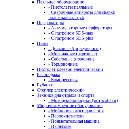
Паяльное оборудование
- Пистолеты паяльные
- Сварочные аппараты для сварки
пластиковых труб
Перфораторы
- Аккумуляторные перфораторы
- С патроном SDS-max
- С патроном SDS-plus
Пилы
- Дисковые (циркулярные)
- Монтажные (отрезные)
- Сабельные (ножовки)
- Торцовочные
Пистолет клеевой электрический
Распродажа
- Компрессоры
Рубанки
Степлер электрический
Техника для отдыха и спорта
- Мотобуксировщики (мотособаки)
Уборочно-моечное оборудование
- Мойки высокого давления
- Пароочистители
- Подметательная машина
- Пылесосы