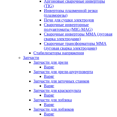
Аргоновые сварочные инверторы
(TIG)
Инверторы плазменной резки
(плазморезы)
Печи для сушки электродов
Сварочные инверторные
полуавтоматы (MIG-MAG)
Сварочные инверторы ММА (дуговая
сварка электродами)
Сварочные трансформаторы ММА
(дуговая сварка электродами)
Стабилизаторы напряжения
Запчасти
Запчасти для дрели
Варяг
Запчасти для дрели-шуруповерта
Варяг
Запчасти для заточных станков
Варяг
Запчасти для краскопульта
Варяг
Запчасти для лобзика
Варяг
Запчасти для лобзиков
Варяг