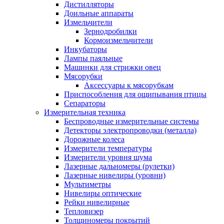
Дистилляторы
Доильные аппараты
Измельчители
Зернодробилки
Кормоизмельчители
Инкубаторы
Лампы паяльные
Машинки для стрижки овец
Мясорубки
Аксессуары к мясорубкам
Приспособления для ощипывания птицы
Сепараторы
Измерительная техника
Беспроводные измерительные системы
Детекторы электропроводки (металла)
Дорожные колеса
Измерители температуры
Измерители уровня шума
Лазерные дальномеры (рулетки)
Лазерные нивелиры (уровни)
Мультиметры
Нивелиры оптические
Рейки нивелирные
Тепловизер
Толщиномеры покрытий