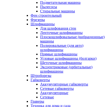
Подметательная машина
Пылесосы
Стиральные машины
Фен строительный
Фрезеры
Шлифмашины
Для шлифования стен
Ленточные шлифмашины
Плоскошлифовальные (вибрационные)
машины
Полировальные (для авто)
шлифмашины
Прямые шлифмашины
Угловые шлифмашины (болгарки)
Щеточные шлифмашины
Эксцентриковые (орбитальные)
шлифмашины
Штроборезы
Гайковерты
Аккумуляторные гайковерты
Сетевые гайковерты
Аккумуляторные
Сетевые
Граверы
Техника для дома и сада