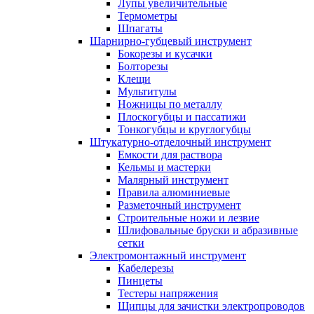
Лупы увеличительные
Термометры
Шпагаты
Шарнирно-губцевый инструмент
Бокорезы и кусачки
Болторезы
Клещи
Мультитулы
Ножницы по металлу
Плоскогубцы и пассатижи
Тонкогубцы и круглогубцы
Штукатурно-отделочный инструмент
Емкости для раствора
Кельмы и мастерки
Малярный инструмент
Правила алюминиевые
Разметочный инструмент
Строительные ножи и лезвие
Шлифовальные бруски и абразивные
сетки
Электромонтажный инструмент
Кабелерезы
Пинцеты
Тестеры напряжения
Щипцы для зачистки электропроводов