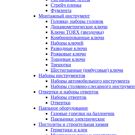
Стрейч пленка
Фумлента
Монтажный инструмент
Головки, наборы головок
Динамометрические ключи
Ключи TORX (звездочка)
Комбинированные ключи
Наборы ключей
Разводные ключи
Рожковые ключи
Торцевые ключи
Трещотки
Шестигранные (имбусовые) ключи
Наборы инструментов
Наборы автомобильного инструмента
Наборы столярно-слесарного инструмен
Отвертки и наборы отверток
Наборы отверток
Отвертки
Паяльное оборудование
Газовые горелки на баллончик
Паяльники электрические
Пистолеты и строительная химия
Герметики и клеи