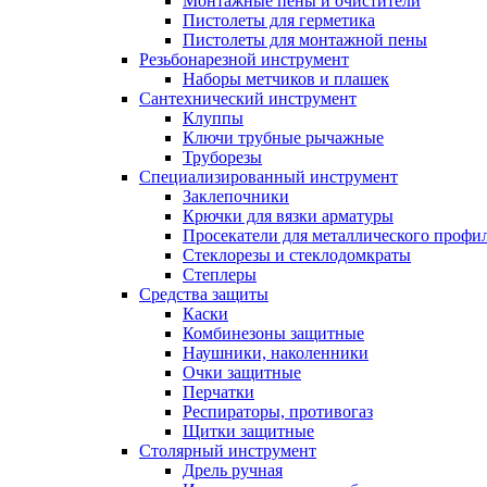
Монтажные пены и очистители
Пистолеты для герметика
Пистолеты для монтажной пены
Резьбонарезной инструмент
Наборы метчиков и плашек
Сантехнический инструмент
Клуппы
Ключи трубные рычажные
Труборезы
Специализированный инструмент
Заклепочники
Крючки для вязки арматуры
Просекатели для металлического профи
Стеклорезы и стеклодомкраты
Степлеры
Средства защиты
Каски
Комбинезоны защитные
Наушники, наколенники
Очки защитные
Перчатки
Респираторы, противогаз
Щитки защитные
Столярный инструмент
Дрель ручная