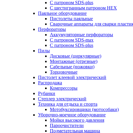
С патроном SDS-plus
С шестигранным патроном HEX
Паяльное оборудование
Пистолеты паяльные
Сварочные аппараты для сварки пласти
Перфораторы
Аккумуляторные перфораторы
С патроном SDS-max
С патроном SDS-plus
Пилы
Дисковые (циркулярные)
Монтажные (отрезные)
Сабельные (ножовки)
Торцовочные
Пистолет клеевой электрический
Распродажа
Компрессоры
Рубанки
Степлер электрический
Техника для отдыха и спорта
Мотобуксировщики (мотособаки)
Уборочно-моечное оборудование
Мойки высокого давления
Пароочистители
Подметательная машина