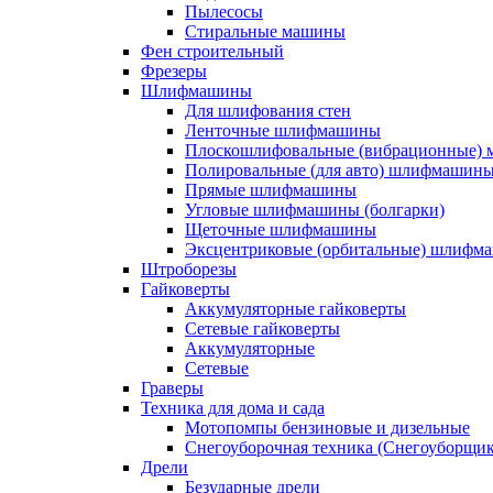
Пылесосы
Стиральные машины
Фен строительный
Фрезеры
Шлифмашины
Для шлифования стен
Ленточные шлифмашины
Плоскошлифовальные (вибрационные)
Полировальные (для авто) шлифмашин
Прямые шлифмашины
Угловые шлифмашины (болгарки)
Щеточные шлифмашины
Эксцентриковые (орбитальные) шлифм
Штроборезы
Гайковерты
Аккумуляторные гайковерты
Сетевые гайковерты
Аккумуляторные
Сетевые
Граверы
Техника для дома и сада
Мотопомпы бензиновые и дизельные
Снегоуборочная техника (Снегоуборщи
Дрели
Безударные дрели