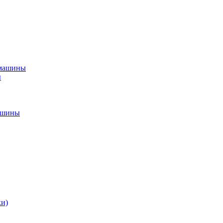
 машины
ы
ашины
ки)