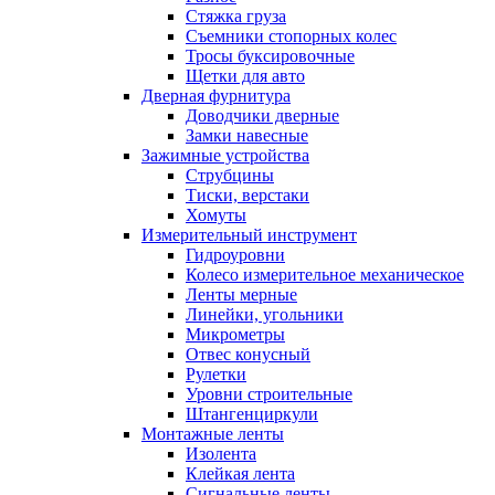
Стяжка груза
Съемники стопорных колес
Тросы буксировочные
Щетки для авто
Дверная фурнитура
Доводчики дверные
Замки навесные
Зажимные устройства
Струбцины
Тиски, верстаки
Хомуты
Измерительный инструмент
Гидроуровни
Колесо измерительное механическое
Ленты мерные
Линейки, угольники
Микрометры
Отвес конусный
Рулетки
Уровни строительные
Штангенциркули
Монтажные ленты
Изолента
Клейкая лента
Сигнальные ленты