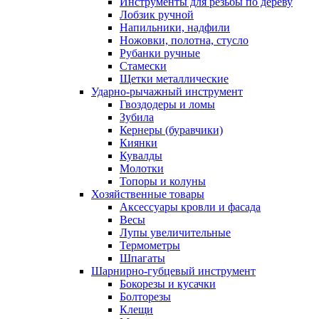
Инструменты для резьбы по дереву
Лобзик ручной
Напильники, надфили
Ножовки, полотна, стусло
Рубанки ручные
Стамески
Щетки металлические
Ударно-рычажный инструмент
Гвоздодеры и ломы
Зубила
Кернеры (буравчики)
Киянки
Кувалды
Молотки
Топоры и колуны
Хозяйственные товары
Аксессуары кровли и фасада
Весы
Лупы увеличительные
Термометры
Шпагаты
Шарнирно-губцевый инструмент
Бокорезы и кусачки
Болторезы
Клещи