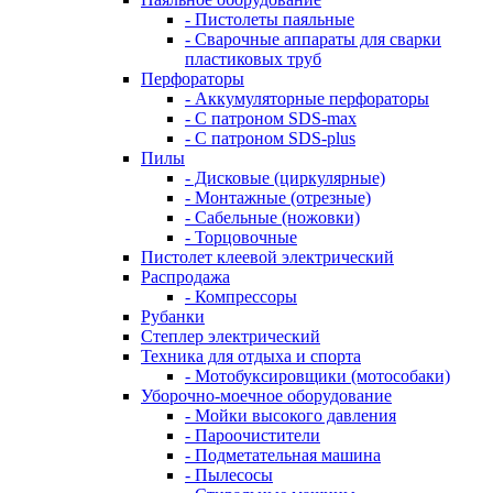
- Пистолеты паяльные
- Сварочные аппараты для сварки
пластиковых труб
Перфораторы
- Аккумуляторные перфораторы
- С патроном SDS-max
- С патроном SDS-plus
Пилы
- Дисковые (циркулярные)
- Монтажные (отрезные)
- Сабельные (ножовки)
- Торцовочные
Пистолет клеевой электрический
Распродажа
- Компрессоры
Рубанки
Степлер электрический
Техника для отдыха и спорта
- Мотобуксировщики (мотособаки)
Уборочно-моечное оборудование
- Мойки высокого давления
- Пароочистители
- Подметательная машина
- Пылесосы