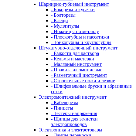
Шарнирно-губцевый инструмент
- Бокорезы и кусачки
- Болторезы
- Клещи
- Мультитулы
- Ножницы по металлу
- Плоскогубцы и пассатижи
- Тонкогубцы и круглогубцы
Штукатурно-отделочный инструмент
- Емкости для раствора
- Кельмы и мастерки
- Малярный инструмент
- Правила алюминиевые
- Разметочный инструмент
- Строительные ножи и лезвие
- Шлифовальные бруски и абразивные
сетки
Электромонтажный инструмент
- Кабелерезы
- Пинцеты
- Тестеры напряжения
- Щипцы для зачистки
электропроводов
Электроника и электротовары
- Лампы переноски