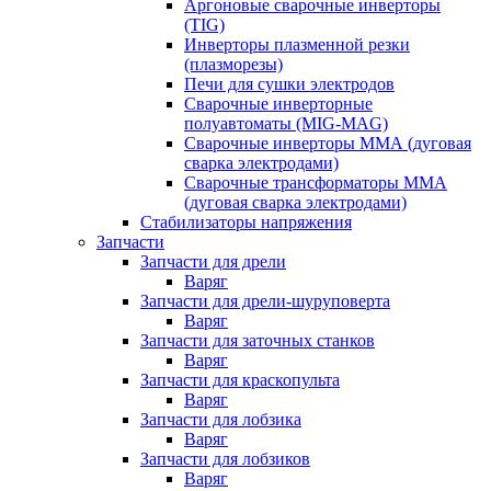
Аргоновые сварочные инверторы
(TIG)
Инверторы плазменной резки
(плазморезы)
Печи для сушки электродов
Сварочные инверторные
полуавтоматы (MIG-MAG)
Сварочные инверторы ММА (дуговая
сварка электродами)
Сварочные трансформаторы ММА
(дуговая сварка электродами)
Стабилизаторы напряжения
Запчасти
Запчасти для дрели
Варяг
Запчасти для дрели-шуруповерта
Варяг
Запчасти для заточных станков
Варяг
Запчасти для краскопульта
Варяг
Запчасти для лобзика
Варяг
Запчасти для лобзиков
Варяг