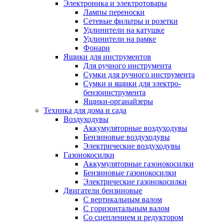
Электроника и электротовары
Лампы переноски
Сетевые фильтры и розетки
Удлинители на катушке
Удлинители на рамке
Фонари
Ящики для инструментов
Для ручного инструмента
Сумки для ручного инструмента
Сумки и ящики для электро-
бензоинструмента
Ящики-органайзеры
Техника для дома и сада
Воздуходувы
Аккумуляторные воздуходувы
Бензиновые воздуходувы
Электрические воздуходувы
Газонокосилки
Аккумуляторные газонокосилки
Бензиновые газонокосилки
Электрические газонокосилки
Двигатели бензиновые
С вертикальным валом
С горизонтальным валом
Со сцеплением и редуктором