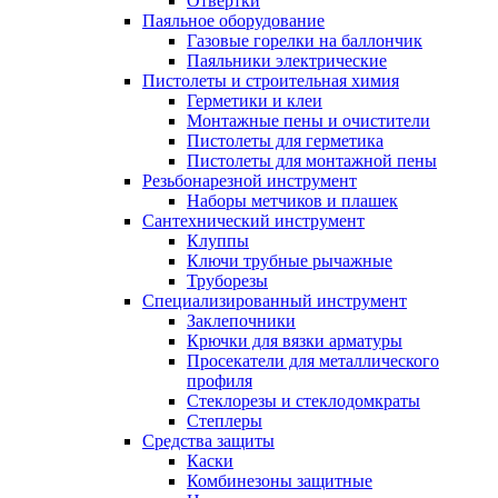
Отвертки
Паяльное оборудование
Газовые горелки на баллончик
Паяльники электрические
Пистолеты и строительная химия
Герметики и клеи
Монтажные пены и очистители
Пистолеты для герметика
Пистолеты для монтажной пены
Резьбонарезной инструмент
Наборы метчиков и плашек
Сантехнический инструмент
Клуппы
Ключи трубные рычажные
Труборезы
Специализированный инструмент
Заклепочники
Крючки для вязки арматуры
Просекатели для металлического
профиля
Стеклорезы и стеклодомкраты
Степлеры
Средства защиты
Каски
Комбинезоны защитные