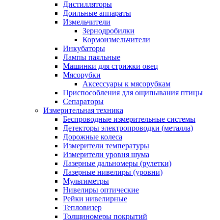
Дистилляторы
Доильные аппараты
Измельчители
Зернодробилки
Кормоизмельчители
Инкубаторы
Лампы паяльные
Машинки для стрижки овец
Мясорубки
Аксессуары к мясорубкам
Приспособления для ощипывания птицы
Сепараторы
Измерительная техника
Беспроводные измерительные системы
Детекторы электропроводки (металла)
Дорожные колеса
Измерители температуры
Измерители уровня шума
Лазерные дальномеры (рулетки)
Лазерные нивелиры (уровни)
Мультиметры
Нивелиры оптические
Рейки нивелирные
Тепловизер
Толщиномеры покрытий