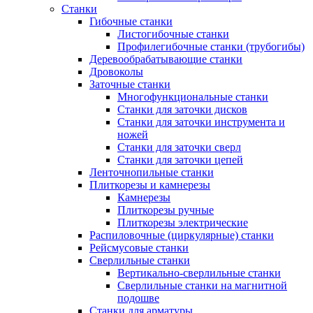
Станки
Гибочные станки
Листогибочные станки
Профилегибочные станки (трубогибы)
Деревообрабатывающие станки
Дровоколы
Заточные станки
Многофункциональные станки
Станки для заточки дисков
Станки для заточки инструмента и
ножей
Станки для заточки сверл
Станки для заточки цепей
Ленточнопильные станки
Плиткорезы и камнерезы
Камнерезы
Плиткорезы ручные
Плиткорезы электрические
Распиловочные (циркулярные) станки
Рейсмусовые станки
Сверлильные станки
Вертикально-сверлильные станки
Сверлильные станки на магнитной
подошве
Станки для арматуры