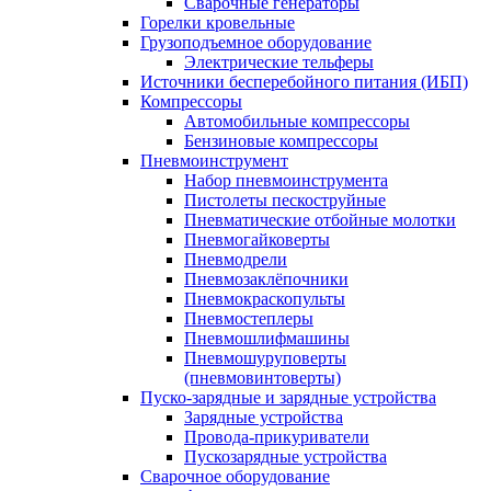
Сварочные генераторы
Горелки кровельные
Грузоподъемное оборудование
Электрические тельферы
Источники бесперебойного питания (ИБП)
Компрессоры
Автомобильные компрессоры
Бензиновые компрессоры
Пневмоинструмент
Набор пневмоинструмента
Пистолеты пескоструйные
Пневматические отбойные молотки
Пневмогайковерты
Пневмодрели
Пневмозаклёпочники
Пневмокраскопульты
Пневмостеплеры
Пневмошлифмашины
Пневмошуруповерты
(пневмовинтоверты)
Пуско-зарядные и зарядные устройства
Зарядные устройства
Провода-прикуриватели
Пускозарядные устройства
Сварочное оборудование