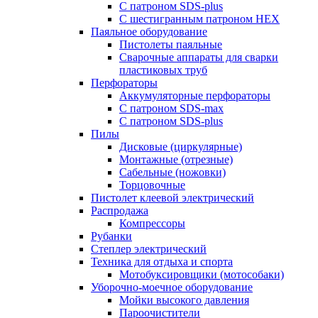
С патроном SDS-plus
С шестигранным патроном HEX
Паяльное оборудование
Пистолеты паяльные
Сварочные аппараты для сварки
пластиковых труб
Перфораторы
Аккумуляторные перфораторы
С патроном SDS-max
С патроном SDS-plus
Пилы
Дисковые (циркулярные)
Монтажные (отрезные)
Сабельные (ножовки)
Торцовочные
Пистолет клеевой электрический
Распродажа
Компрессоры
Рубанки
Степлер электрический
Техника для отдыха и спорта
Мотобуксировщики (мотособаки)
Уборочно-моечное оборудование
Мойки высокого давления
Пароочистители