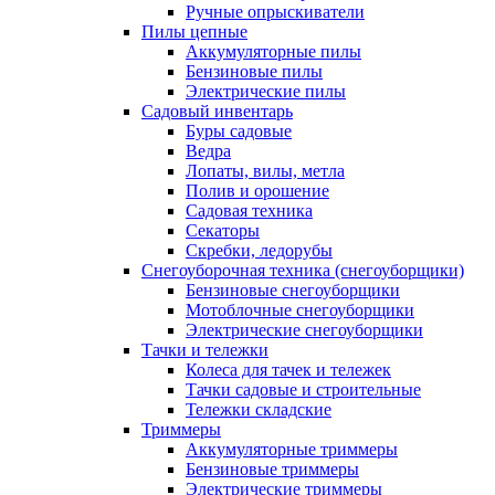
Ручные опрыскиватели
Пилы цепные
Аккумуляторные пилы
Бензиновые пилы
Электрические пилы
Садовый инвентарь
Буры садовые
Ведра
Лопаты, вилы, метла
Полив и орошение
Садовая техника
Секаторы
Скребки, ледорубы
Снегоуборочная техника (снегоуборщики)
Бензиновые снегоуборщики
Мотоблочные снегоуборщики
Электрические снегоуборщики
Тачки и тележки
Колеса для тачек и тележек
Тачки садовые и строительные
Тележки складские
Триммеры
Аккумуляторные триммеры
Бензиновые триммеры
Электрические триммеры