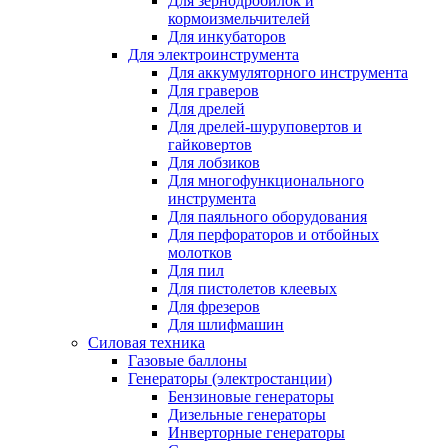
Для зернодробилок и
кормоизмельчителей
Для инкубаторов
Для электроинструмента
Для аккумуляторного инструмента
Для граверов
Для дрелей
Для дрелей-шуруповертов и
гайковертов
Для лобзиков
Для многофункционального
инструмента
Для паяльного оборудования
Для перфораторов и отбойных
молотков
Для пил
Для пистолетов клеевых
Для фрезеров
Для шлифмашин
Силовая техника
Газовые баллоны
Генераторы (электростанции)
Бензиновые генераторы
Дизельные генераторы
Инверторные генераторы