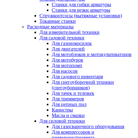
Станки для гибки арматуры
Станки для резки арматуры
Стружкоотсосы (вытяжные установки)
Токарные станки
Расходные материалы
Для измерительной техники
Для садовой техники
Для газонокосилок
Для двигателей
Для мотоблоков и мотокультиваторов
Для мотобуров
Для мотопомп
Для насосов
Для садового инвентаря
Для снегоуборочной техники
(снегоуборщиков)
Для тачек и тележек
Для триммеров
Для цепных пил
Канистры
Масла и смазки
Для силовой техники
Для газосварочного оборудования
Для компрессоров и
пневмоинструмента