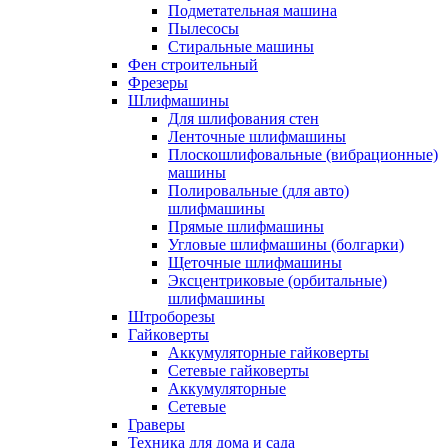
Подметательная машина
Пылесосы
Стиральные машины
Фен строительный
Фрезеры
Шлифмашины
Для шлифования стен
Ленточные шлифмашины
Плоскошлифовальные (вибрационные)
машины
Полировальные (для авто)
шлифмашины
Прямые шлифмашины
Угловые шлифмашины (болгарки)
Щеточные шлифмашины
Эксцентриковые (орбитальные)
шлифмашины
Штроборезы
Гайковерты
Аккумуляторные гайковерты
Сетевые гайковерты
Аккумуляторные
Сетевые
Граверы
Техника для дома и сада