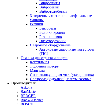
Виброплиты
Виброрейки
Вибротрамбовки
Затирочные, мозаично-шлифовальные
машины
Резчики
Бензорезы
Резчики кровли
Резчики швов
Электрорезчики
Сварочное оборудование
Аргоновые сварочные инверторы
(TIG)
Техника для отдыха и спорта
Коптильная
Лодочные моторы
Мангалы
Сани волокуши для мотобуксировщика
Солярогаз (чудо-печь), плиты газовые
Производители
Askona
BauMaster
BERGER
Black&Decker
BOSCH