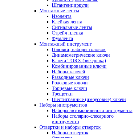
Штангенциркули
Монтажные ленты
Изолента
Клейкая лента
Сигнальные ленты
Стрейч пленка
Фумлента
Монтажный инструмент
Головки, наборы головок
Динамометрические ключи
Ключи TORX (звездочка)
Комбинированные ключи
Наборы ключей
Разводные ключи
Рожковые ключи
Торцевые ключи
Трещотки
Шестигранные (имбусовые) ключи
Наборы инструментов
Наборы автомобильного инструмента
Наборы столярно-слесарного
инструмента
Отвертки и наборы отверток
Наборы отверток