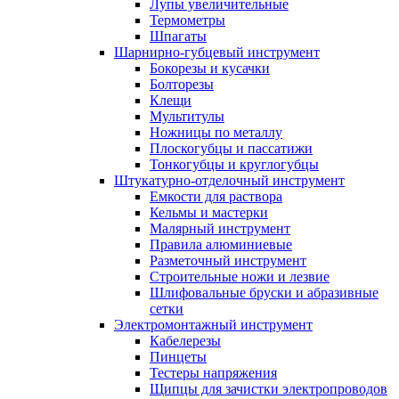
Лупы увеличительные
Термометры
Шпагаты
Шарнирно-губцевый инструмент
Бокорезы и кусачки
Болторезы
Клещи
Мультитулы
Ножницы по металлу
Плоскогубцы и пассатижи
Тонкогубцы и круглогубцы
Штукатурно-отделочный инструмент
Емкости для раствора
Кельмы и мастерки
Малярный инструмент
Правила алюминиевые
Разметочный инструмент
Строительные ножи и лезвие
Шлифовальные бруски и абразивные
сетки
Электромонтажный инструмент
Кабелерезы
Пинцеты
Тестеры напряжения
Щипцы для зачистки электропроводов