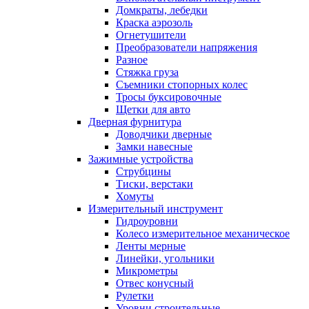
Домкраты, лебедки
Краска аэрозоль
Огнетушители
Преобразователи напряжения
Разное
Стяжка груза
Съемники стопорных колес
Тросы буксировочные
Щетки для авто
Дверная фурнитура
Доводчики дверные
Замки навесные
Зажимные устройства
Струбцины
Тиски, верстаки
Хомуты
Измерительный инструмент
Гидроуровни
Колесо измерительное механическое
Ленты мерные
Линейки, угольники
Микрометры
Отвес конусный
Рулетки
Уровни строительные