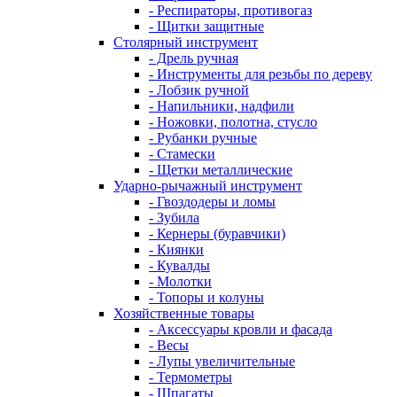
- Респираторы, противогаз
- Щитки защитные
Столярный инструмент
- Дрель ручная
- Инструменты для резьбы по дереву
- Лобзик ручной
- Напильники, надфили
- Ножовки, полотна, стусло
- Рубанки ручные
- Стамески
- Щетки металлические
Ударно-рычажный инструмент
- Гвоздодеры и ломы
- Зубила
- Кернеры (буравчики)
- Киянки
- Кувалды
- Молотки
- Топоры и колуны
Хозяйственные товары
- Аксессуары кровли и фасада
- Весы
- Лупы увеличительные
- Термометры
- Шпагаты