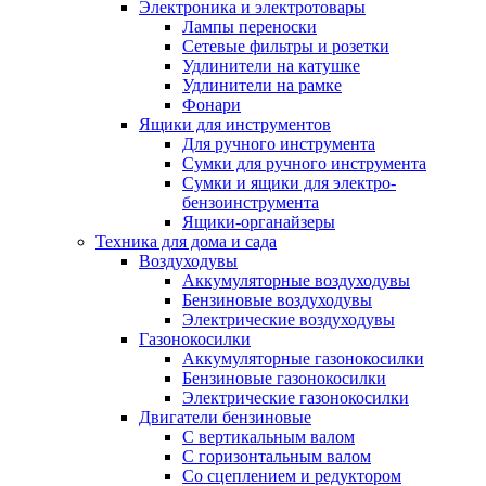
Электроника и электротовары
Лампы переноски
Сетевые фильтры и розетки
Удлинители на катушке
Удлинители на рамке
Фонари
Ящики для инструментов
Для ручного инструмента
Сумки для ручного инструмента
Сумки и ящики для электро-
бензоинструмента
Ящики-органайзеры
Техника для дома и сада
Воздуходувы
Аккумуляторные воздуходувы
Бензиновые воздуходувы
Электрические воздуходувы
Газонокосилки
Аккумуляторные газонокосилки
Бензиновые газонокосилки
Электрические газонокосилки
Двигатели бензиновые
С вертикальным валом
С горизонтальным валом
Со сцеплением и редуктором