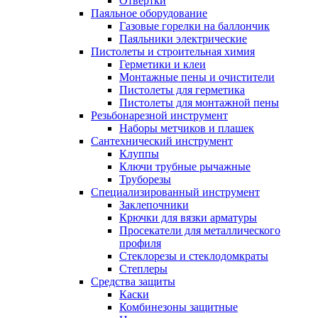
Отвертки
Паяльное оборудование
Газовые горелки на баллончик
Паяльники электрические
Пистолеты и строительная химия
Герметики и клеи
Монтажные пены и очистители
Пистолеты для герметика
Пистолеты для монтажной пены
Резьбонарезной инструмент
Наборы метчиков и плашек
Сантехнический инструмент
Клуппы
Ключи трубные рычажные
Труборезы
Специализированный инструмент
Заклепочники
Крючки для вязки арматуры
Просекатели для металлического
профиля
Стеклорезы и стеклодомкраты
Степлеры
Средства защиты
Каски
Комбинезоны защитные