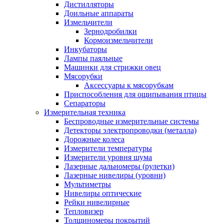
Дистилляторы
Доильные аппараты
Измельчители
Зернодробилки
Кормоизмельчители
Инкубаторы
Лампы паяльные
Машинки для стрижки овец
Мясорубки
Аксессуары к мясорубкам
Приспособления для ощипывания птицы
Сепараторы
Измерительная техника
Беспроводные измерительные системы
Детекторы электропроводки (металла)
Дорожные колеса
Измерители температуры
Измерители уровня шума
Лазерные дальномеры (рулетки)
Лазерные нивелиры (уровни)
Мультиметры
Нивелиры оптические
Рейки нивелирные
Тепловизер
Толщиномеры покрытий