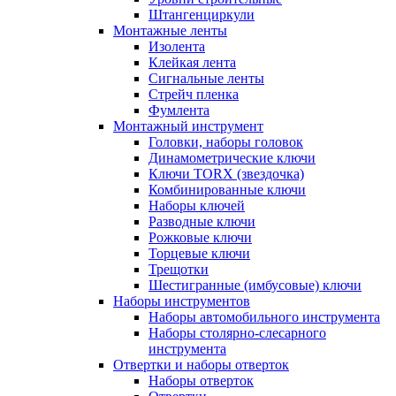
Штангенциркули
Монтажные ленты
Изолента
Клейкая лента
Сигнальные ленты
Стрейч пленка
Фумлента
Монтажный инструмент
Головки, наборы головок
Динамометрические ключи
Ключи TORX (звездочка)
Комбинированные ключи
Наборы ключей
Разводные ключи
Рожковые ключи
Торцевые ключи
Трещотки
Шестигранные (имбусовые) ключи
Наборы инструментов
Наборы автомобильного инструмента
Наборы столярно-слесарного
инструмента
Отвертки и наборы отверток
Наборы отверток