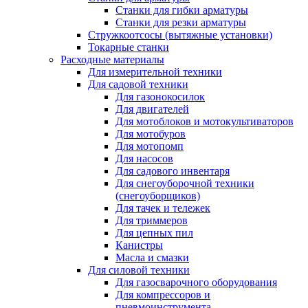
Станки для гибки арматуры
Станки для резки арматуры
Стружкоотсосы (вытяжные установки)
Токарные станки
Расходные материалы
Для измерительной техники
Для садовой техники
Для газонокосилок
Для двигателей
Для мотоблоков и мотокультиваторов
Для мотобуров
Для мотопомп
Для насосов
Для садового инвентаря
Для снегоуборочной техники
(снегоуборщиков)
Для тачек и тележек
Для триммеров
Для цепных пил
Канистры
Масла и смазки
Для силовой техники
Для газосварочного оборудования
Для компрессоров и
пневмоинструмента