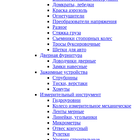
Домкраты, лебедки
Краска аэрозоль
Огнетушители
Преобразователи напряжения
Разное
Стяжка груза
Съемники стопорных колес
Тросы буксировочные
Щетки для авто
Дверная фурнитура
Доводчики дверные
Замки навесные
Зажимные устройства
Струбцины
Тиски, верстаки
Хомуты
Измерительный инструмент
Гидроуровни
Колесо измерительное механическое
Ленты мерные
Линейки, угольники
Микрометры
Отвес конусный
Рулетки
Уровни строительные