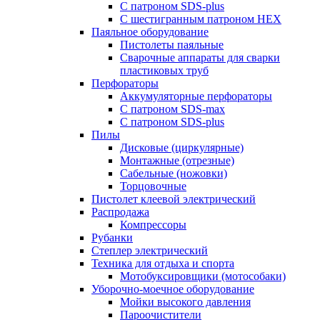
С патроном SDS-plus
С шестигранным патроном HEX
Паяльное оборудование
Пистолеты паяльные
Сварочные аппараты для сварки
пластиковых труб
Перфораторы
Аккумуляторные перфораторы
С патроном SDS-max
С патроном SDS-plus
Пилы
Дисковые (циркулярные)
Монтажные (отрезные)
Сабельные (ножовки)
Торцовочные
Пистолет клеевой электрический
Распродажа
Компрессоры
Рубанки
Степлер электрический
Техника для отдыха и спорта
Мотобуксировщики (мотособаки)
Уборочно-моечное оборудование
Мойки высокого давления
Пароочистители