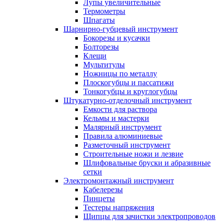
Лупы увеличительные
Термометры
Шпагаты
Шарнирно-губцевый инструмент
Бокорезы и кусачки
Болторезы
Клещи
Мультитулы
Ножницы по металлу
Плоскогубцы и пассатижи
Тонкогубцы и круглогубцы
Штукатурно-отделочный инструмент
Емкости для раствора
Кельмы и мастерки
Малярный инструмент
Правила алюминиевые
Разметочный инструмент
Строительные ножи и лезвие
Шлифовальные бруски и абразивные
сетки
Электромонтажный инструмент
Кабелерезы
Пинцеты
Тестеры напряжения
Щипцы для зачистки электропроводов