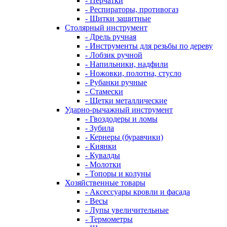
- Перчатки
- Респираторы, противогаз
- Щитки защитные
Столярный инструмент
- Дрель ручная
- Инструменты для резьбы по дереву
- Лобзик ручной
- Напильники, надфили
- Ножовки, полотна, стусло
- Рубанки ручные
- Стамески
- Щетки металлические
Ударно-рычажный инструмент
- Гвоздодеры и ломы
- Зубила
- Кернеры (буравчики)
- Киянки
- Кувалды
- Молотки
- Топоры и колуны
Хозяйственные товары
- Аксессуары кровли и фасада
- Весы
- Лупы увеличительные
- Термометры