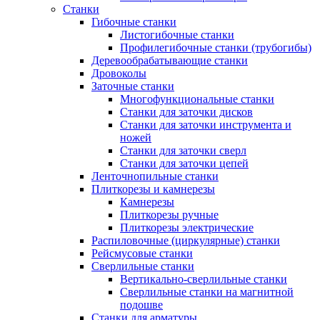
Станки
Гибочные станки
Листогибочные станки
Профилегибочные станки (трубогибы)
Деревообрабатывающие станки
Дровоколы
Заточные станки
Многофункциональные станки
Станки для заточки дисков
Станки для заточки инструмента и
ножей
Станки для заточки сверл
Станки для заточки цепей
Ленточнопильные станки
Плиткорезы и камнерезы
Камнерезы
Плиткорезы ручные
Плиткорезы электрические
Распиловочные (циркулярные) станки
Рейсмусовые станки
Сверлильные станки
Вертикально-сверлильные станки
Сверлильные станки на магнитной
подошве
Станки для арматуры