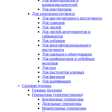
Для зернодробилок и
кормоизмельчителей
Для инкубаторов
Для электроинструмента
Для аккумуляторного инструмента
Для граверов
Для дрелей
Для дрелей-шуруповертов и
гайковертов
Для лобзиков
Для многофункционального
инструмента
Для паяльного оборудования
Для перфораторов и отбойных
молотков
Для пил
Для пистолетов клеевых
Для фрезеров
Для шлифмашин
Силовая техника
Газовые баллоны
Генераторы (электростанции)
Бензиновые генераторы
Дизельные генераторы
Инверторные генераторы