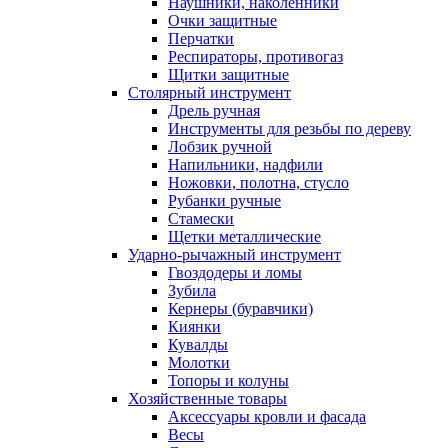
Наушники, наколенники
Очки защитные
Перчатки
Респираторы, противогаз
Щитки защитные
Столярный инструмент
Дрель ручная
Инструменты для резьбы по дереву
Лобзик ручной
Напильники, надфили
Ножовки, полотна, стусло
Рубанки ручные
Стамески
Щетки металлические
Ударно-рычажный инструмент
Гвоздодеры и ломы
Зубила
Кернеры (буравчики)
Киянки
Кувалды
Молотки
Топоры и колуны
Хозяйственные товары
Аксессуары кровли и фасада
Весы