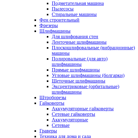
Подметательная машина
Пылесосы
Стиральные машины
Фен строительный
Фрезеры
Шлифмашины
Для шлифования стен
Ленточные шлифмашины
Плоскошлифовальные (вибрационные)
машины
Полировальные (для авто)
шлифмашины
Прямые шлифмашины
Угловые шлифмашины (болгарки)
Щеточные шлифмашины
Эксцентриковые (орбитальные)
шлифмашины
Штроборезы
Гайковерты
Аккумуляторные гайковерты
Сетевые гайковерты
Аккумуляторные
Сетевые
Граверы
Техника для дома и сада