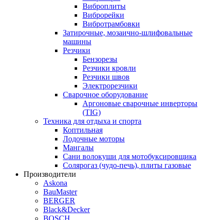
Виброплиты
Виброрейки
Вибротрамбовки
Затирочные, мозаично-шлифовальные
машины
Резчики
Бензорезы
Резчики кровли
Резчики швов
Электрорезчики
Сварочное оборудование
Аргоновые сварочные инверторы
(TIG)
Техника для отдыха и спорта
Коптильная
Лодочные моторы
Мангалы
Сани волокуши для мотобуксировщика
Солярогаз (чудо-печь), плиты газовые
Производители
Askona
BauMaster
BERGER
Black&Decker
BOSCH