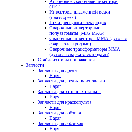
Аргоновые сварочные инверторы
(TIG)
Инверторы плазменной резки
(плазморезы)
Печи для сушки электродов
Сварочные инверторные
полуавтоматы (MIG-MAG)
Сварочные инверторы ММА (дуговая
сварка электродами)
Сварочные трансформаторы ММА
(дуговая сварка электродами)
Стабилизаторы напряжения
Запчасти
Запчасти для дрели
Варяг
Запчасти для дрели-шуруповерта
Варяг
Запчасти для заточных станков
Варяг
Запчасти для краскопульта
Варяг
Запчасти для лобзика
Варяг
Запчасти для лобзиков
Варяг