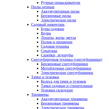
Ручные опрыскиватели
Пилы цепные
Аккумуляторные пилы
Бензиновые пилы
Электрические пилы
Садовый инвентарь
Буры садовые
Ведра
Лопаты, вилы, метла
Полив и орошение
Садовая техника
Секаторы
Скребки, ледорубы
Снегоуборочная техника (снегоуборщики)
Бензиновые снегоуборщики
Мотоблочные снегоуборщики
Электрические снегоуборщики
Тачки и тележки
Колеса для тачек и тележек
Тачки садовые и строительные
Тележки складские
Триммеры
Аккумуляторные триммеры
Бензиновые триммеры
Электрические триммеры