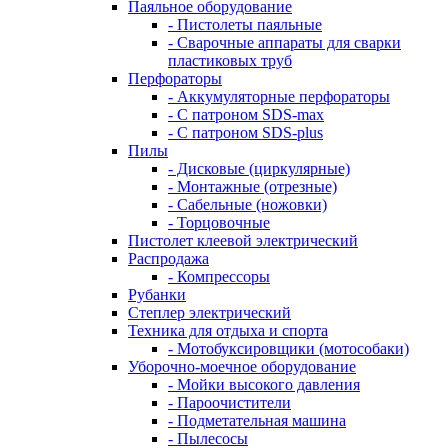
Паяльное оборудование
- Пистолеты паяльные
- Сварочные аппараты для сварки
пластиковых труб
Перфораторы
- Аккумуляторные перфораторы
- С патроном SDS-max
- С патроном SDS-plus
Пилы
- Дисковые (циркулярные)
- Монтажные (отрезные)
- Сабельные (ножовки)
- Торцовочные
Пистолет клеевой электрический
Распродажа
- Компрессоры
Рубанки
Степлер электрический
Техника для отдыха и спорта
- Мотобуксировщики (мотособаки)
Уборочно-моечное оборудование
- Мойки высокого давления
- Пароочистители
- Подметательная машина
- Пылесосы