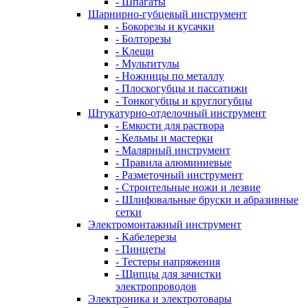
- Шпагаты
Шарнирно-губцевый инструмент
- Бокорезы и кусачки
- Болторезы
- Клещи
- Мультитулы
- Ножницы по металлу
- Плоскогубцы и пассатижи
- Тонкогубцы и круглогубцы
Штукатурно-отделочный инструмент
- Емкости для раствора
- Кельмы и мастерки
- Малярный инструмент
- Правила алюминиевые
- Разметочный инструмент
- Строительные ножи и лезвие
- Шлифовальные бруски и абразивные
сетки
Электромонтажный инструмент
- Кабелерезы
- Пинцеты
- Тестеры напряжения
- Щипцы для зачистки
электропроводов
Электроника и электротовары