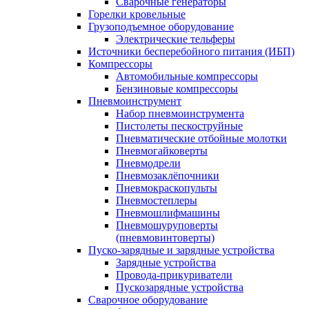
Сварочные генераторы
Горелки кровельные
Грузоподъемное оборудование
Электрические тельферы
Источники бесперебойного питания (ИБП)
Компрессоры
Автомобильные компрессоры
Бензиновые компрессоры
Пневмоинструмент
Набор пневмоинструмента
Пистолеты пескоструйные
Пневматические отбойные молотки
Пневмогайковерты
Пневмодрели
Пневмозаклёпочники
Пневмокраскопульты
Пневмостеплеры
Пневмошлифмашины
Пневмошуруповерты
(пневмовинтоверты)
Пуско-зарядные и зарядные устройства
Зарядные устройства
Провода-прикуриватели
Пускозарядные устройства
Сварочное оборудование