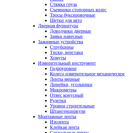
Стяжка груза
Съемники стопорных колес
Тросы буксировочные
Щетки для авто
Дверная фурнитура
Доводчики дверные
Замки навесные
Зажимные устройства
Струбцины
Тиски, верстаки
Хомуты
Измерительный инструмент
Гидроуровни
Колесо измерительное механическое
Ленты мерные
Линейки, угольники
Микрометры
Отвес конусный
Рулетки
Уровни строительные
Штангенциркули
Монтажные ленты
Изолента
Клейкая лента
Сигнальные ленты