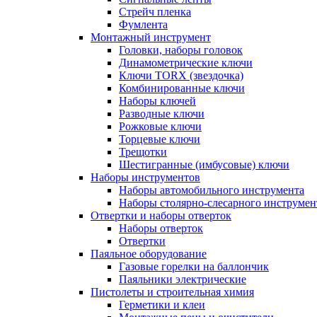
Стрейч пленка
Фумлента
Монтажный инструмент
Головки, наборы головок
Динамометрические ключи
Ключи TORX (звездочка)
Комбинированные ключи
Наборы ключей
Разводные ключи
Рожковые ключи
Торцевые ключи
Трещотки
Шестигранные (имбусовые) ключи
Наборы инструментов
Наборы автомобильного инструмента
Наборы столярно-слесарного инструмен
Отвертки и наборы отверток
Наборы отверток
Отвертки
Паяльное оборудование
Газовые горелки на баллончик
Паяльники электрические
Пистолеты и строительная химия
Герметики и клеи