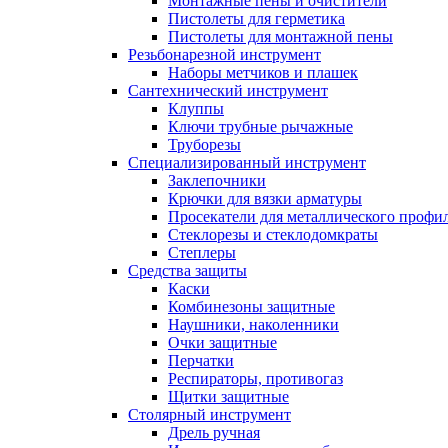
Монтажные пены и очистители
Пистолеты для герметика
Пистолеты для монтажной пены
Резьбонарезной инструмент
Наборы метчиков и плашек
Сантехнический инструмент
Клуппы
Ключи трубные рычажные
Труборезы
Специализированный инструмент
Заклепочники
Крючки для вязки арматуры
Просекатели для металлического профи
Стеклорезы и стеклодомкраты
Степлеры
Средства защиты
Каски
Комбинезоны защитные
Наушники, наколенники
Очки защитные
Перчатки
Респираторы, противогаз
Щитки защитные
Столярный инструмент
Дрель ручная