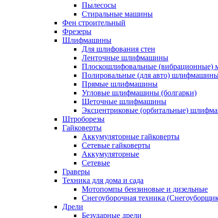
Пылесосы
Стиральные машины
Фен строительный
Фрезеры
Шлифмашины
Для шлифования стен
Ленточные шлифмашины
Плоскошлифовальные (вибрационные)
Полировальные (для авто) шлифмашин
Прямые шлифмашины
Угловые шлифмашины (болгарки)
Щеточные шлифмашины
Эксцентриковые (орбитальные) шлифм
Штроборезы
Гайковерты
Аккумуляторные гайковерты
Сетевые гайковерты
Аккумуляторные
Сетевые
Граверы
Техника для дома и сада
Мотопомпы бензиновые и дизельные
Снегоуборочная техника (Снегоуборщи
Дрели
Безударные дрели