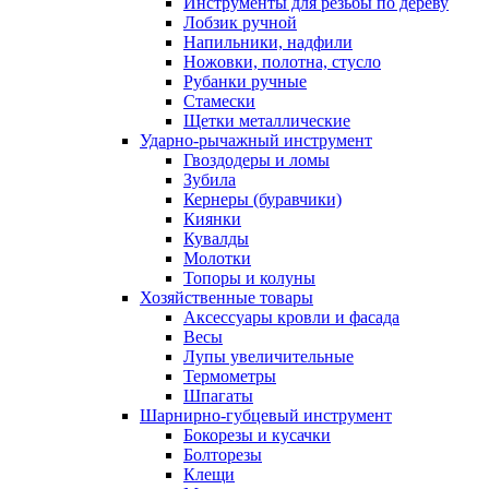
Инструменты для резьбы по дереву
Лобзик ручной
Напильники, надфили
Ножовки, полотна, стусло
Рубанки ручные
Стамески
Щетки металлические
Ударно-рычажный инструмент
Гвоздодеры и ломы
Зубила
Кернеры (буравчики)
Киянки
Кувалды
Молотки
Топоры и колуны
Хозяйственные товары
Аксессуары кровли и фасада
Весы
Лупы увеличительные
Термометры
Шпагаты
Шарнирно-губцевый инструмент
Бокорезы и кусачки
Болторезы
Клещи