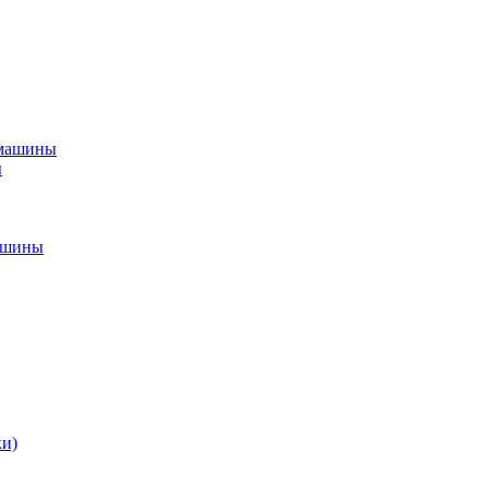
 машины
ы
ашины
ки)