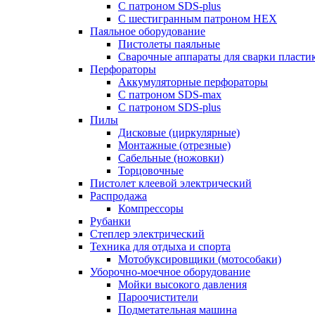
С патроном SDS-plus
С шестигранным патроном HEX
Паяльное оборудование
Пистолеты паяльные
Сварочные аппараты для сварки пласти
Перфораторы
Аккумуляторные перфораторы
С патроном SDS-max
С патроном SDS-plus
Пилы
Дисковые (циркулярные)
Монтажные (отрезные)
Сабельные (ножовки)
Торцовочные
Пистолет клеевой электрический
Распродажа
Компрессоры
Рубанки
Степлер электрический
Техника для отдыха и спорта
Мотобуксировщики (мотособаки)
Уборочно-моечное оборудование
Мойки высокого давления
Пароочистители
Подметательная машина