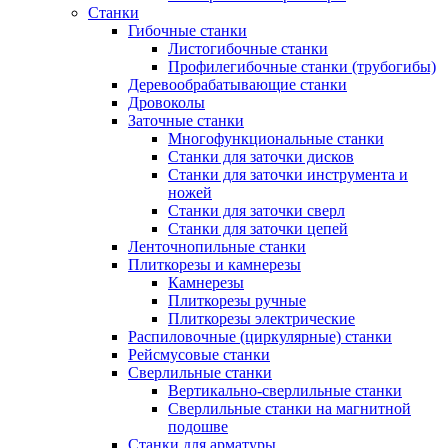
Станки
Гибочные станки
Листогибочные станки
Профилегибочные станки (трубогибы)
Деревообрабатывающие станки
Дровоколы
Заточные станки
Многофункциональные станки
Станки для заточки дисков
Станки для заточки инструмента и
ножей
Станки для заточки сверл
Станки для заточки цепей
Ленточнопильные станки
Плиткорезы и камнерезы
Камнерезы
Плиткорезы ручные
Плиткорезы электрические
Распиловочные (циркулярные) станки
Рейсмусовые станки
Сверлильные станки
Вертикально-сверлильные станки
Сверлильные станки на магнитной
подошве
Станки для арматуры