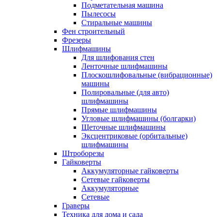
Подметательная машина
Пылесосы
Стиральные машины
Фен строительный
Фрезеры
Шлифмашины
Для шлифования стен
Ленточные шлифмашины
Плоскошлифовальные (вибрационные)
машины
Полировальные (для авто)
шлифмашины
Прямые шлифмашины
Угловые шлифмашины (болгарки)
Щеточные шлифмашины
Эксцентриковые (орбитальные)
шлифмашины
Штроборезы
Гайковерты
Аккумуляторные гайковерты
Сетевые гайковерты
Аккумуляторные
Сетевые
Граверы
Техника для дома и сада