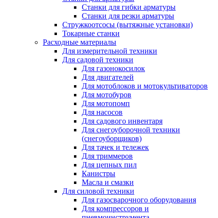
Станки для гибки арматуры
Станки для резки арматуры
Стружкоотсосы (вытяжные установки)
Токарные станки
Расходные материалы
Для измерительной техники
Для садовой техники
Для газонокосилок
Для двигателей
Для мотоблоков и мотокультиваторов
Для мотобуров
Для мотопомп
Для насосов
Для садового инвентаря
Для снегоуборочной техники
(снегоуборщиков)
Для тачек и тележек
Для триммеров
Для цепных пил
Канистры
Масла и смазки
Для силовой техники
Для газосварочного оборудования
Для компрессоров и
пневмоинструмента