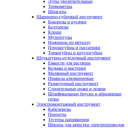
Лупы увеличительные
Термометры
Шпагаты
Шарнирно-губцевый инструмент
Бокорезы и кусачки
Болторезы
Клещи
Мультитулы
Ножницы по металлу
Плоскогубцы и пассатижи
Тонкогубцы и круглогубцы
Штукатурно-отделочный инструмент
Емкости для раствора
Кельмы и мастерки
Малярный инструмент
Правила алюминиевые
Разметочный инструмент
Строительные ножи и лезвие
Шлифовальные бруски и абразивные
сетки
Электромонтажный инструмент
Кабелерезы
Пинцеты
Тестеры напряжения
Щипцы для зачистки электропроводов