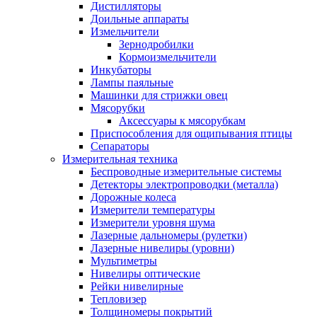
Дистилляторы
Доильные аппараты
Измельчители
Зернодробилки
Кормоизмельчители
Инкубаторы
Лампы паяльные
Машинки для стрижки овец
Мясорубки
Аксессуары к мясорубкам
Приспособления для ощипывания птицы
Сепараторы
Измерительная техника
Беспроводные измерительные системы
Детекторы электропроводки (металла)
Дорожные колеса
Измерители температуры
Измерители уровня шума
Лазерные дальномеры (рулетки)
Лазерные нивелиры (уровни)
Мультиметры
Нивелиры оптические
Рейки нивелирные
Тепловизер
Толщиномеры покрытий