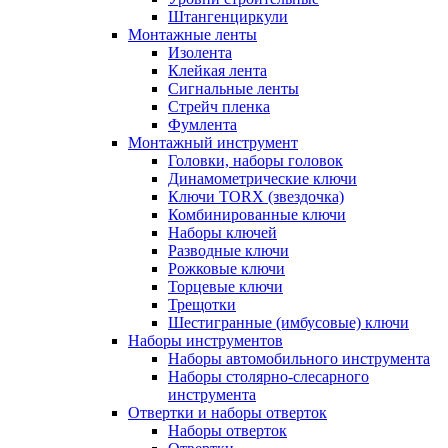
Штангенциркули
Монтажные ленты
Изолента
Клейкая лента
Сигнальные ленты
Стрейч пленка
Фумлента
Монтажный инструмент
Головки, наборы головок
Динамометрические ключи
Ключи TORX (звездочка)
Комбинированные ключи
Наборы ключей
Разводные ключи
Рожковые ключи
Торцевые ключи
Трещотки
Шестигранные (имбусовые) ключи
Наборы инструментов
Наборы автомобильного инструмента
Наборы столярно-слесарного
инструмента
Отвертки и наборы отверток
Наборы отверток