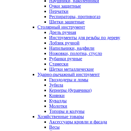
Наушники, наколенники
Очки защитные
Перчатки
Респираторы, противогаз
Щитки защитные
Столярный инструмент
Дрель ручная
Инструменты для резьбы по дереву
Лобзик ручной
Напильники, надфили
Ножовки, полотна, стусло
Рубанки ручные
Стамески
Щетки металлические
Ударно-рычажный инструмент
Гвоздодеры и ломы
Зубила
Кернеры (буравчики)
Киянки
Кувалды
Молотки
Топоры и колуны
Хозяйственные товары
Аксессуары кровли и фасада
Весы