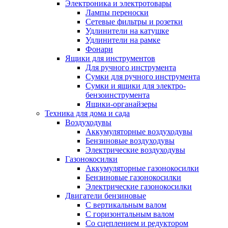
Электроника и электротовары
Лампы переноски
Сетевые фильтры и розетки
Удлинители на катушке
Удлинители на рамке
Фонари
Ящики для инструментов
Для ручного инструмента
Сумки для ручного инструмента
Сумки и ящики для электро-
бензоинструмента
Ящики-органайзеры
Техника для дома и сада
Воздуходувы
Аккумуляторные воздуходувы
Бензиновые воздуходувы
Электрические воздуходувы
Газонокосилки
Аккумуляторные газонокосилки
Бензиновые газонокосилки
Электрические газонокосилки
Двигатели бензиновые
С вертикальным валом
С горизонтальным валом
Со сцеплением и редуктором