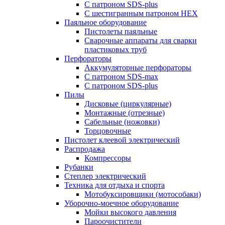
С патроном SDS-plus
С шестигранным патроном HEX
Паяльное оборудование
Пистолеты паяльные
Сварочные аппараты для сварки
пластиковых труб
Перфораторы
Аккумуляторные перфораторы
С патроном SDS-max
С патроном SDS-plus
Пилы
Дисковые (циркулярные)
Монтажные (отрезные)
Сабельные (ножовки)
Торцовочные
Пистолет клеевой электрический
Распродажа
Компрессоры
Рубанки
Степлер электрический
Техника для отдыха и спорта
Мотобуксировщики (мотособаки)
Уборочно-моечное оборудование
Мойки высокого давления
Пароочистители