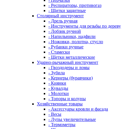
- Перчатки
- Респираторы, противогаз
- Щитки защитные
Столярный инструмент
- Дрель ручная
- Инструменты для резьбы по дереву
- Лобзик ручной
- Напильники, надфили
- Ножовки, полотна, стусло
- Рубанки ручные
- Стамески
- Щетки металлические
Ударно-рычажный инструмент
- Гвоздодеры и ломы
- Зубила
- Кернеры (буравчики)
- Киянки
- Кувалды
- Молотки
- Топоры и колуны
Хозяйственные товары
- Аксессуары кровли и фасада
- Весы
- Лупы увеличительные
- Термометры