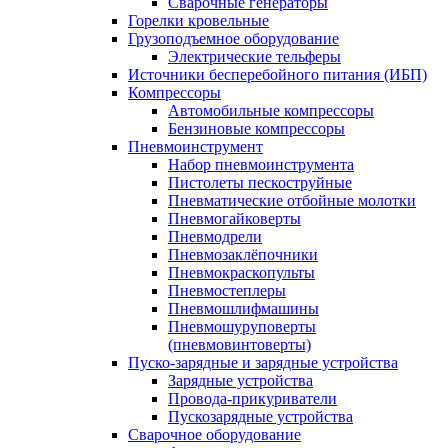
Сварочные генераторы
Горелки кровельные
Грузоподъемное оборудование
Электрические тельферы
Источники бесперебойного питания (ИБП)
Компрессоры
Автомобильные компрессоры
Бензиновые компрессоры
Пневмоинструмент
Набор пневмоинструмента
Пистолеты пескоструйные
Пневматические отбойные молотки
Пневмогайковерты
Пневмодрели
Пневмозаклёпочники
Пневмокраскопульты
Пневмостеплеры
Пневмошлифмашины
Пневмошуруповерты
(пневмовинтоверты)
Пуско-зарядные и зарядные устройства
Зарядные устройства
Провода-прикуриватели
Пускозарядные устройства
Сварочное оборудование