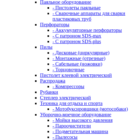
Паяльное оборудование
- Пистолеты паяльные
- Сварочные аппараты для сварки
пластиковых труб
Перфораторы
- Аккумуляторные перфораторы
- С патроном SDS-max
- С патроном SDS-plus
Пилы
- Дисковые (циркулярные)
- Монтажные (отрезные)
- Сабельные (ножовки)
- Торцовочные
Пистолет клеевой электрический
Распродажа
- Компрессоры
Рубанки
Степлер электрический
Техника для отдыха и спорта
- Мотобуксировщики (мотособаки)
Уборочно-моечное оборудование
- Мойки высокого давления
- Пароочистители
- Подметательная машина
- Пылесосы