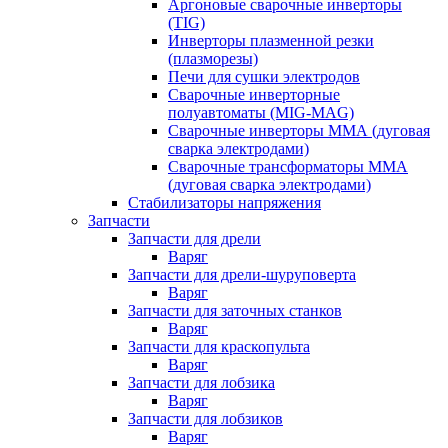
Аргоновые сварочные инверторы
(TIG)
Инверторы плазменной резки
(плазморезы)
Печи для сушки электродов
Сварочные инверторные
полуавтоматы (MIG-MAG)
Сварочные инверторы ММА (дуговая
сварка электродами)
Сварочные трансформаторы ММА
(дуговая сварка электродами)
Стабилизаторы напряжения
Запчасти
Запчасти для дрели
Варяг
Запчасти для дрели-шуруповерта
Варяг
Запчасти для заточных станков
Варяг
Запчасти для краскопульта
Варяг
Запчасти для лобзика
Варяг
Запчасти для лобзиков
Варяг