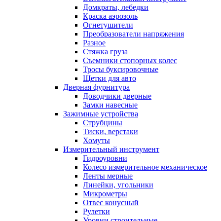
Домкраты, лебедки
Краска аэрозоль
Огнетушители
Преобразователи напряжения
Разное
Стяжка груза
Съемники стопорных колес
Тросы буксировочные
Щетки для авто
Дверная фурнитура
Доводчики дверные
Замки навесные
Зажимные устройства
Струбцины
Тиски, верстаки
Хомуты
Измерительный инструмент
Гидроуровни
Колесо измерительное механическое
Ленты мерные
Линейки, угольники
Микрометры
Отвес конусный
Рулетки
Уровни строительные