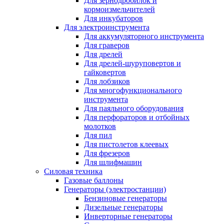
Для зернодробилок и
кормоизмельчителей
Для инкубаторов
Для электроинструмента
Для аккумуляторного инструмента
Для граверов
Для дрелей
Для дрелей-шуруповертов и
гайковертов
Для лобзиков
Для многофункционального
инструмента
Для паяльного оборудования
Для перфораторов и отбойных
молотков
Для пил
Для пистолетов клеевых
Для фрезеров
Для шлифмашин
Силовая техника
Газовые баллоны
Генераторы (электростанции)
Бензиновые генераторы
Дизельные генераторы
Инверторные генераторы