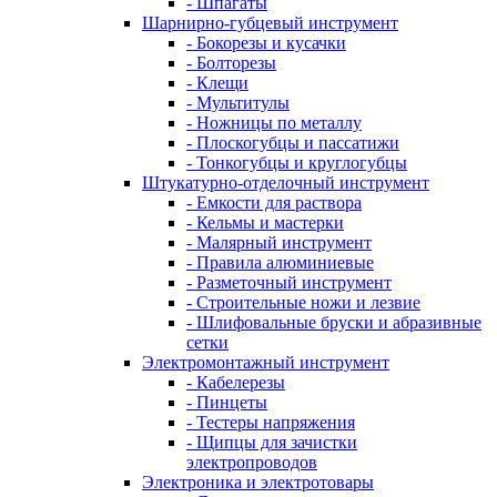
- Шпагаты
Шарнирно-губцевый инструмент
- Бокорезы и кусачки
- Болторезы
- Клещи
- Мультитулы
- Ножницы по металлу
- Плоскогубцы и пассатижи
- Тонкогубцы и круглогубцы
Штукатурно-отделочный инструмент
- Емкости для раствора
- Кельмы и мастерки
- Малярный инструмент
- Правила алюминиевые
- Разметочный инструмент
- Строительные ножи и лезвие
- Шлифовальные бруски и абразивные
сетки
Электромонтажный инструмент
- Кабелерезы
- Пинцеты
- Тестеры напряжения
- Щипцы для зачистки
электропроводов
Электроника и электротовары