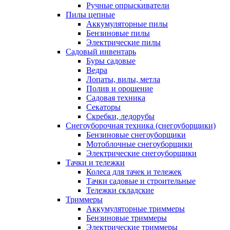
Ручные опрыскиватели
Пилы цепные
Аккумуляторные пилы
Бензиновые пилы
Электрические пилы
Садовый инвентарь
Буры садовые
Ведра
Лопаты, вилы, метла
Полив и орошение
Садовая техника
Секаторы
Скребки, ледорубы
Снегоуборочная техника (снегоуборщики)
Бензиновые снегоуборщики
Мотоблочные снегоуборщики
Электрические снегоуборщики
Тачки и тележки
Колеса для тачек и тележек
Тачки садовые и строительные
Тележки складские
Триммеры
Аккумуляторные триммеры
Бензиновые триммеры
Электрические триммеры