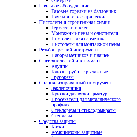
Отвертки
Паяльное оборудование
Газовые горелки на баллончик
Паяльники электрические
Пистолеты и строительная химия
Герметики и клеи
Монтажные пены и очистители
Пистолеты для герметика
Пистолеты для монтажной пены
Резьбонарезной инструмент
Наборы метчиков и плашек
Сантехнический инструмент
Клуппы
Ключи трубные рычажные
Труборезы
Специализированный инструмент
Заклепочники
Крючки для вязки арматуры
Просекатели для металлического
профиля
Стеклорезы и стеклодомкраты
Степлеры
Средства защиты
Каски
Комбинезоны защитные