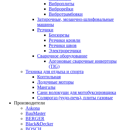
Виброплиты
Виброрейки
Вибротрамбовки
Затирочные, мозаично-шлифовальные
машины
Резчики
Бензорезы
Резчики кровли
Резчики швов
Электрорезчики
Сварочное оборудование
Аргоновые сварочные инверторы
(TIG)
Техника для отдыха и спорта
Коптильная
Лодочные моторы
Мангалы
Сани волокуши для мотобуксировщика
Солярогаз (чудо-печь), плиты газовые
Производители
Askona
BauMaster
BERGER
Black&Decker
BOSCH