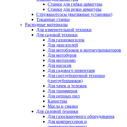
Станки для гибки арматуры
Станки для резки арматуры
Стружкоотсосы (вытяжные установки)
Токарные станки
Расходные материалы
Для измерительной техники
Для садовой техники
Для газонокосилок
Для двигателей
Для мотоблоков и мотокультиваторов
Для мотобуров
Для мотопомп
Для насосов
Для садового инвентаря
Для снегоуборочной техники
(снегоуборщиков)
Для тачек и тележек
Для триммеров
Для цепных пил
Канистры
Масла и смазки
Для силовой техники
Для газосварочного оборудования
Для компрессоров и
пневмоинструмента