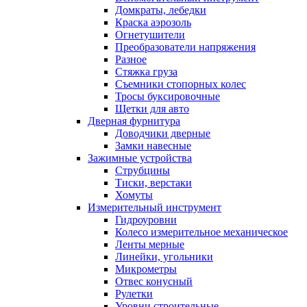
Домкраты, лебедки
Краска аэрозоль
Огнетушители
Преобразователи напряжения
Разное
Стяжка груза
Съемники стопорных колес
Тросы буксировочные
Щетки для авто
Дверная фурнитура
Доводчики дверные
Замки навесные
Зажимные устройства
Струбцины
Тиски, верстаки
Хомуты
Измерительный инструмент
Гидроуровни
Колесо измерительное механическое
Ленты мерные
Линейки, угольники
Микрометры
Отвес конусный
Рулетки
Уровни строительные