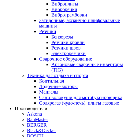
Виброплиты
Виброрейки
Вибротрамбовки
Затирочные, мозаично-шлифовальные
машины
Резчики
Бензорезы
Резчики кровли
Резчики швов
Электрорезчики
Сварочное оборудование
Аргоновые сварочные инверторы
(TIG)
Техника для отдыха и спорта
Коптильная
Лодочные моторы
Мангалы
Сани волокуши для мотобуксировщика
Солярогаз (чудо-печь), плиты газовые
Производители
Askona
BauMaster
BERGER
Black&Decker
BOSCH