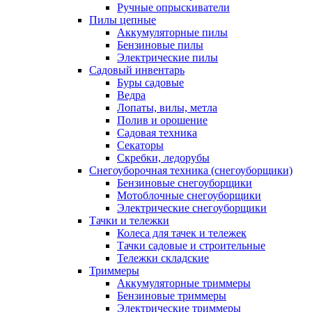
Ручные опрыскиватели
Пилы цепные
Аккумуляторные пилы
Бензиновые пилы
Электрические пилы
Садовый инвентарь
Буры садовые
Ведра
Лопаты, вилы, метла
Полив и орошение
Садовая техника
Секаторы
Скребки, ледорубы
Снегоуборочная техника (снегоуборщики)
Бензиновые снегоуборщики
Мотоблочные снегоуборщики
Электрические снегоуборщики
Тачки и тележки
Колеса для тачек и тележек
Тачки садовые и строительные
Тележки складские
Триммеры
Аккумуляторные триммеры
Бензиновые триммеры
Электрические триммеры