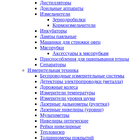
Дистилляторы
Доильные аппараты
Измельчители
Зернодробилки
Кормоизмельчители
Инкубаторы
Лампы паяльные
Машинки для стрижки овец
Мясорубки
Аксессуары к мясорубкам
Приспособления для ощипывания птицы
Сепараторы
Измерительная техника
Беспроводные измерительные системы
Детекторы электропроводки (металла)
Дорожные колеса
Измерители температуры
Измерители уровня шума
Лазерные дальномеры (рулетки)
Лазерные нивелиры (уровни)
Мультиметры
Нивелиры оптические
Рейки нивелирные
Тепловизер
Толщиномеры покрытий