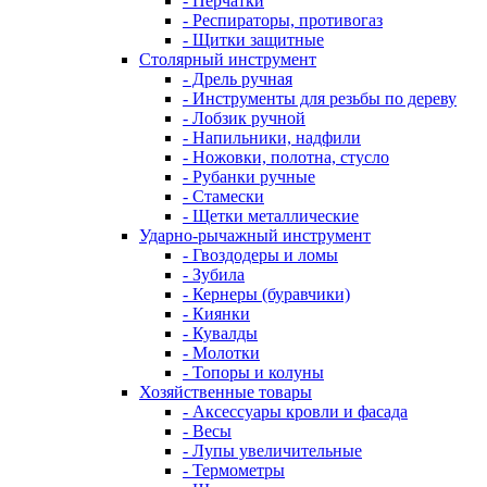
- Перчатки
- Респираторы, противогаз
- Щитки защитные
Столярный инструмент
- Дрель ручная
- Инструменты для резьбы по дереву
- Лобзик ручной
- Напильники, надфили
- Ножовки, полотна, стусло
- Рубанки ручные
- Стамески
- Щетки металлические
Ударно-рычажный инструмент
- Гвоздодеры и ломы
- Зубила
- Кернеры (буравчики)
- Киянки
- Кувалды
- Молотки
- Топоры и колуны
Хозяйственные товары
- Аксессуары кровли и фасада
- Весы
- Лупы увеличительные
- Термометры