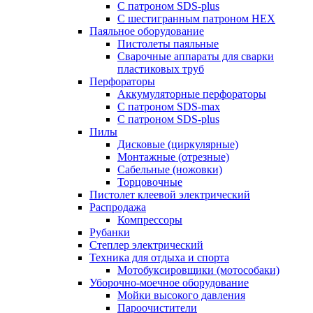
С патроном SDS-plus
С шестигранным патроном HEX
Паяльное оборудование
Пистолеты паяльные
Сварочные аппараты для сварки
пластиковых труб
Перфораторы
Аккумуляторные перфораторы
С патроном SDS-max
С патроном SDS-plus
Пилы
Дисковые (циркулярные)
Монтажные (отрезные)
Сабельные (ножовки)
Торцовочные
Пистолет клеевой электрический
Распродажа
Компрессоры
Рубанки
Степлер электрический
Техника для отдыха и спорта
Мотобуксировщики (мотособаки)
Уборочно-моечное оборудование
Мойки высокого давления
Пароочистители