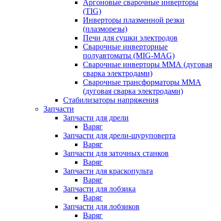
Аргоновые сварочные инверторы
(TIG)
Инверторы плазменной резки
(плазморезы)
Печи для сушки электродов
Сварочные инверторные
полуавтоматы (MIG-MAG)
Сварочные инверторы ММА (дуговая
сварка электродами)
Сварочные трансформаторы ММА
(дуговая сварка электродами)
Стабилизаторы напряжения
Запчасти
Запчасти для дрели
Варяг
Запчасти для дрели-шуруповерта
Варяг
Запчасти для заточных станков
Варяг
Запчасти для краскопульта
Варяг
Запчасти для лобзика
Варяг
Запчасти для лобзиков
Варяг