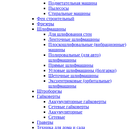
Подметательная машина
Пылесосы
Стиральные машины
Фен строительный
Фрезеры
Шлифмашины
Для шлифования стен
Ленточные шлифмашины
Плоскошлифовальные (вибрационные)
машины
Полировальные (для авто)
шлифмашины
Прямые шлифмашины
Угловые шлифмашины (болгарки)
Щеточные шлифмашины
Эксцентриковые (орбитальные)
шлифмашины
Штроборезы
Гайковерты
Аккумуляторные гайковерты
Сетевые гайковерты
Аккумуляторные
Сетевые
Граверы
Техника для дома и сада