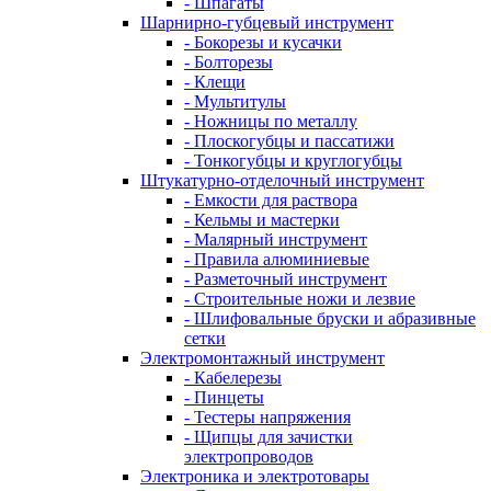
- Шпагаты
Шарнирно-губцевый инструмент
- Бокорезы и кусачки
- Болторезы
- Клещи
- Мультитулы
- Ножницы по металлу
- Плоскогубцы и пассатижи
- Тонкогубцы и круглогубцы
Штукатурно-отделочный инструмент
- Емкости для раствора
- Кельмы и мастерки
- Малярный инструмент
- Правила алюминиевые
- Разметочный инструмент
- Строительные ножи и лезвие
- Шлифовальные бруски и абразивные
сетки
Электромонтажный инструмент
- Кабелерезы
- Пинцеты
- Тестеры напряжения
- Щипцы для зачистки
электропроводов
Электроника и электротовары