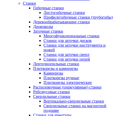
Станки
Гибочные станки
Листогибочные станки
Профилегибочные станки (трубогибы)
Деревообрабатывающие станки
Дровоколы
Заточные станки
Многофункциональные станки
Станки для заточки дисков
Станки для заточки инструмента и
ножей
Станки для заточки сверл
Станки для заточки цепей
Ленточнопильные станки
Плиткорезы и камнерезы
Камнерезы
Плиткорезы ручные
Плиткорезы электрические
Распиловочные (циркулярные) станки
Рейсмусовые станки
Сверлильные станки
Вертикально-сверлильные станки
Сверлильные станки на магнитной
подошве
Станки для арматуры