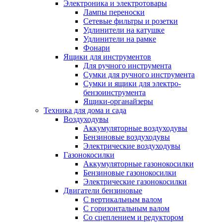
Электроника и электротовары
Лампы переноски
Сетевые фильтры и розетки
Удлинители на катушке
Удлинители на рамке
Фонари
Ящики для инструментов
Для ручного инструмента
Сумки для ручного инструмента
Сумки и ящики для электро-
бензоинструмента
Ящики-органайзеры
Техника для дома и сада
Воздуходувы
Аккумуляторные воздуходувы
Бензиновые воздуходувы
Электрические воздуходувы
Газонокосилки
Аккумуляторные газонокосилки
Бензиновые газонокосилки
Электрические газонокосилки
Двигатели бензиновые
С вертикальным валом
С горизонтальным валом
Со сцеплением и редуктором