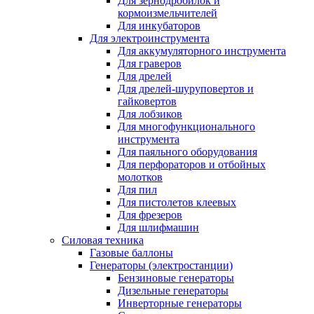
Для зернодробилок и
кормоизмельчителей
Для инкубаторов
Для электроинструмента
Для аккумуляторного инструмента
Для граверов
Для дрелей
Для дрелей-шуруповертов и
гайковертов
Для лобзиков
Для многофункционального
инструмента
Для паяльного оборудования
Для перфораторов и отбойных
молотков
Для пил
Для пистолетов клеевых
Для фрезеров
Для шлифмашин
Силовая техника
Газовые баллоны
Генераторы (электростанции)
Бензиновые генераторы
Дизельные генераторы
Инверторные генераторы