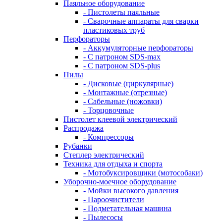
Паяльное оборудование
- Пистолеты паяльные
- Сварочные аппараты для сварки
пластиковых труб
Перфораторы
- Аккумуляторные перфораторы
- С патроном SDS-max
- С патроном SDS-plus
Пилы
- Дисковые (циркулярные)
- Монтажные (отрезные)
- Сабельные (ножовки)
- Торцовочные
Пистолет клеевой электрический
Распродажа
- Компрессоры
Рубанки
Степлер электрический
Техника для отдыха и спорта
- Мотобуксировщики (мотособаки)
Уборочно-моечное оборудование
- Мойки высокого давления
- Пароочистители
- Подметательная машина
- Пылесосы