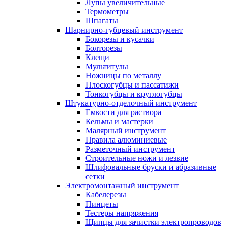
Лупы увеличительные
Термометры
Шпагаты
Шарнирно-губцевый инструмент
Бокорезы и кусачки
Болторезы
Клещи
Мультитулы
Ножницы по металлу
Плоскогубцы и пассатижи
Тонкогубцы и круглогубцы
Штукатурно-отделочный инструмент
Емкости для раствора
Кельмы и мастерки
Малярный инструмент
Правила алюминиевые
Разметочный инструмент
Строительные ножи и лезвие
Шлифовальные бруски и абразивные
сетки
Электромонтажный инструмент
Кабелерезы
Пинцеты
Тестеры напряжения
Щипцы для зачистки электропроводов