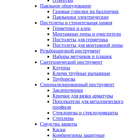
Отвертки
Паяльное оборудование
Газовые горелки на баллончик
Паяльники электрические
Пистолеты и строительная химия
Герметики и клеи
Монтажные пены и очистители
Пистолеты для герметика
Пистолеты для монтажной пены
Резьбонарезной инструмент
Наборы метчиков и плашек
Сантехнический инструмент
Клуппы
Ключи трубные рычажные
Труборезы
Специализированный инструмент
Заклепочники
Крючки для вязки арматуры
Просекатели для металлического
профиля
Стеклорезы и стеклодомкраты
Степлеры
Средства защиты
Каски
Комбинезоны защитные