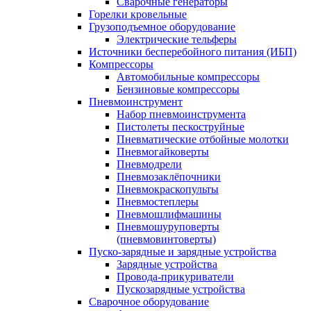
Сварочные генераторы
Горелки кровельные
Грузоподъемное оборудование
Электрические тельферы
Источники бесперебойного питания (ИБП)
Компрессоры
Автомобильные компрессоры
Бензиновые компрессоры
Пневмоинструмент
Набор пневмоинструмента
Пистолеты пескоструйные
Пневматические отбойные молотки
Пневмогайковерты
Пневмодрели
Пневмозаклёпочники
Пневмокраскопульты
Пневмостеплеры
Пневмошлифмашины
Пневмошуруповерты
(пневмовинтоверты)
Пуско-зарядные и зарядные устройства
Зарядные устройства
Провода-прикуриватели
Пускозарядные устройства
Сварочное оборудование