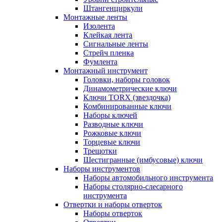
Штангенциркули
Монтажные ленты
Изолента
Клейкая лента
Сигнальные ленты
Стрейч пленка
Фумлента
Монтажный инструмент
Головки, наборы головок
Динамометрические ключи
Ключи TORX (звездочка)
Комбинированные ключи
Наборы ключей
Разводные ключи
Рожковые ключи
Торцевые ключи
Трещотки
Шестигранные (имбусовые) ключи
Наборы инструментов
Наборы автомобильного инструмента
Наборы столярно-слесарного
инструмента
Отвертки и наборы отверток
Наборы отверток