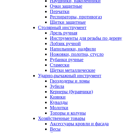
Наушники, наколенники
Очки защитные
Перчатки
Респираторы, противогаз
Щитки защитные
Столярный инструмент
Дрель ручная
Инструменты для резьбы по дереву
Лобзик ручной
Напильники, надфили
Ножовки, полотна, стусло
Рубанки ручные
Стамески
Щетки металлические
Ударно-рычажный инструмент
Гвоздодеры и ломы
Зубила
Кернеры (буравчики)
Киянки
Кувалды
Молотки
Топоры и колуны
Хозяйственные товары
Аксессуары кровли и фасада
Весы